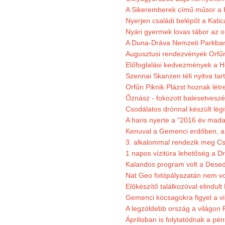
A Sikeremberek című műsor a K
Nyerjen családi belépőt a Katic
Nyári gyermek lovas tábor az o
A Duna-Dráva Nemzeti Parkban f
Augusztusi rendezvények Orfű
Előfoglalási kedvezmények a He
Szennai Skanzen téli nyitva tar
Orfűn Piknik Plázst hoznak létr
Őznász - fokozott balesetveszé
Csodálatos drónnal készült légi
A haris nyerte a "2016 év mada
Kenuval a Gemenci erdőben, a
3. alkalommal rendezik meg Cse
1 napos vízitúra lehetőség a D
Kalandos program volt a Dese
Nat Geo fotópályazatán nem vo
Előkészítő találkozóval elindul
Gemenci kócsagokra figyel a vi
A legzöldebb ország a világon 
Áprilisban is folytatódnak a pé