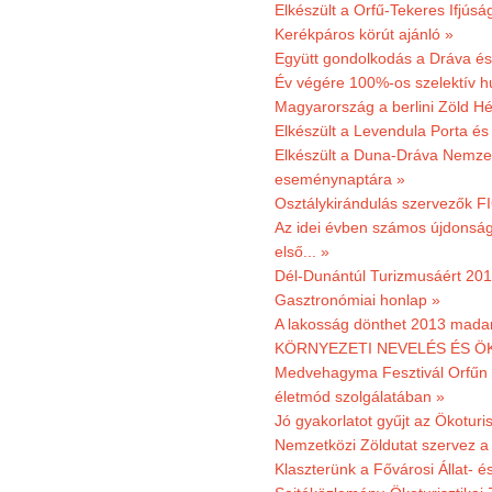
Elkészült a Orfű-Tekeres Ifjúsá
Kerékpáros körút ajánló »
Együtt gondolkodás a Dráva és 
Év végére 100%-os szelektív h
Magyarország a berlini Zöld Hé
Elkészült a Levendula Porta és 
Elkészült a Duna-Dráva Nemzet
eseménynaptára »
Osztálykirándulás szervezők F
Az idei évben számos újdonság 
első... »
Dél-Dunántúl Turizmusáért 2011
Gasztronómiai honlap »
A lakosság dönthet 2013 madar
KÖRNYEZETI NEVELÉS ÉS ÖK
Medvehagyma Fesztivál Orfűn 
életmód szolgálatában »
Jó gyakorlatot gyűjt az Ökoturis
Nemzetközi Zöldutat szervez a 
Klaszterünk a Fővárosi Állat- 