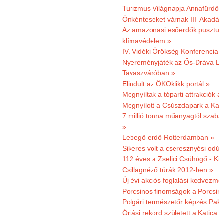
Turizmus Világnapja Annafürdő
Önkénteseket várnak III. Akad
Az amazonasi esőerdők pusztu
klímavédelem »
IV. Vidéki Örökség Konferencia
Nyereményjáték az Ős-Dráva L
Tavaszváróban »
Elindult az ÖKOklikk portál »
Megnyíltak a tóparti attrakciók
Megnyílott a Csúszdapark a Ka
7 millió tonna műanyagtól sza
»
Lebegő erdő Rotterdamban »
Sikeres volt a cseresznyési odú
112 éves a Zselici Csühögő - K
Csillagnéző túrák 2012-ben »
Új évi akciós foglalási kedvez
Porcsinos finomságok a Porcsi
Polgári természetőr képzés Pa
Óriási rekord született a Katic