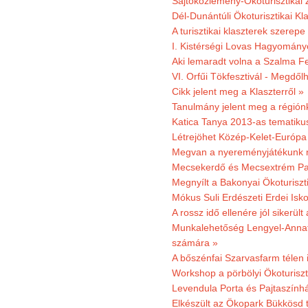
Sajtóközlemény-Ökoturisztikai 
Dél-Dunántúli Ökoturisztikai Kl
A turisztikai klaszterek szerep
I. Kistérségi Lovas Hagyomány
Aki lemaradt volna a Szalma Fes
VI. Orfűi Tökfesztivál - Megdől
Cikk jelent meg a Klaszterről »
Tanulmány jelent meg a régiónk
Katica Tanya 2013-as tematiku
Létrejöhet Közép-Kelet-Európa 
Megvan a nyereményjátékunk 
Mecsekerdő és Mecsextrém Park
Megnyílt a Bakonyai Ökoturiszt
Mókus Suli Erdészeti Erdei Isk
A rossz idő ellenére jól sikerült
Munkalehetőség Lengyel-Anna
számára »
A bőszénfai Szarvasfarm télen i
Workshop a pörbölyi Ökoturisz
Levendula Porta és Pajtaszínhá
Elkészült az Ökopark Bükkösd 