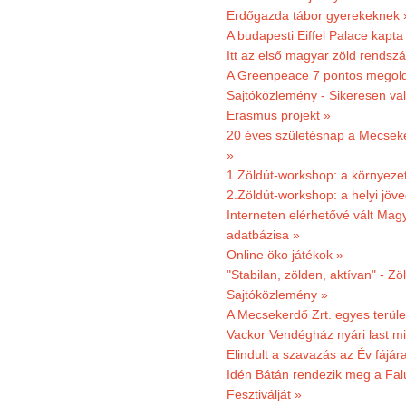
Erdőgazda tábor gyerekeknek 
A budapesti Eiffel Palace kapta
Itt az első magyar zöld rendsz
A Greenpeace 7 pontos megoldás
Sajtóközlemény - Sikeresen val
Erasmus projekt »
20 éves születésnap a Mecsekerd
»
1.Zöldút-workshop: a környezet
2.Zöldút-workshop: a helyi jöv
Interneten elérhetővé vált Mag
adatbázisa »
Online öko játékok »
"Stabilan, zölden, aktívan" - Zö
Sajtóközlemény »
A Mecsekerdő Zrt. egyes terület
Vackor Vendégház nyári last mi
Elindult a szavazás az Év fájár
Idén Bátán rendezik meg a Fa
Fesztiválját »