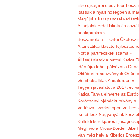
Első újságírói study tour besz
Itassuk a nyári hőségben a ma
Megújul a karapancsai vadászk
A tagjaink erdei iskola és osztál
honlapunkra »
Beszámoló a II. Orfűi Ökofeszti
A turisztikai klaszterfejlesztés
Nőtt a partifecskék száma »
Állásajánlatok a patcai Katica
Idén újra lehet pályázni a Dun
Októberi rendezvények Orfűn 
Gombakiállítás Annafürdőn »
Tegyen javaslatot a 2017. év v
Katica Tanya elnyerte az Európ
Karácsonyi ajándékutalvány a H
Vadászati workshopon vett rés
Ismét lesz Nagyanyáink kosztol
Külföldi kerékpáros ifjúsági cs
Meghívó a Cross-Border Bike P
Van még hely a Kikerics Erdész