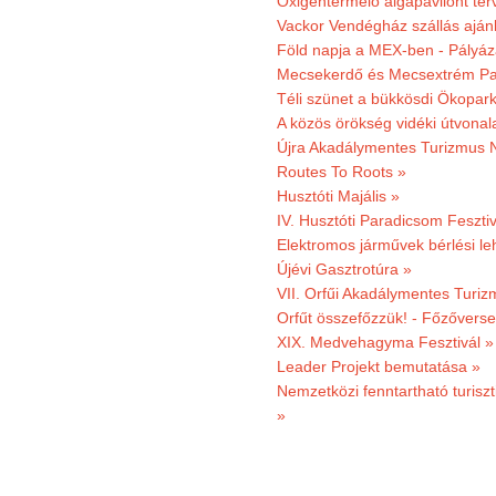
Oxigéntermelő algapavilont ter
Vackor Vendégház szállás aján
Föld napja a MEX-ben - Pályáz
Mecsekerdő és Mecsextrém Par
Téli szünet a bükkösdi Ökopar
A közös örökség vidéki útvonala
Újra Akadálymentes Turizmus 
Routes To Roots »
Husztóti Majális »
IV. Husztóti Paradicsom Fesztiv
Elektromos járművek bérlési l
Újévi Gasztrotúra »
VII. Orfűi Akadálymentes Turi
Orfűt összefőzzük! - Főzőverse
XIX. Medvehagyma Fesztivál »
Leader Projekt bemutatása »
Nemzetközi fenntartható turiszt
»