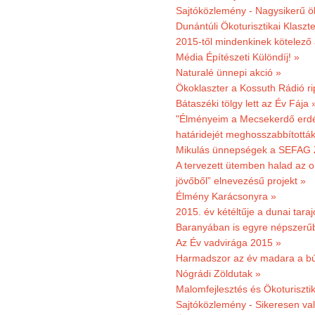
Sajtóközlemény - Nagysikerű öko
Dunántúli Ökoturisztikai Klaszte
2015-től mindenkinek kötelező 
Média Építészeti Különdíj! »
Naturalé ünnepi akció »
Ökoklaszter a Kossuth Rádió r
Bátaszéki tölgy lett az Év Fája 
"Élményeim a Mecsekerdő erdés
határidejét meghosszabbították
Mikulás ünnepségek a SEFAG Z
A tervezett ütemben halad az o
jövőből” elnevezésű projekt »
Élmény Karácsonyra »
2015. év kétéltűje a dunai tara
Baranyában is egyre népszerű
Az Év vadvirága 2015 »
Harmadszor az év madara a b
Nógrádi Zöldutak »
Malomfejlesztés és Ökoturiszti
Sajtóközlemény - Sikeresen való