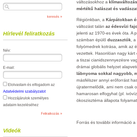
változásokhoz a
klímaváltozás
mértékű halászat és vadásza
Régiónkban, a
Kárpátokban é
változást talán
az édesvízi fa
Hírlevél feliratkozás
jelenti az 1970-es évek óta. A 
számban épülő
duzzasztók
, a
folyómedrek kotrása, amik az 
Név:
vezettek. Hasonlóan nagy kárt
a tiszai cianidszennyezésre va
drámai globális helyzet alapve
E-mail:
lábnyoma sokkal nagyobb, mi
másfélszer annyi erőforrást ha
Elolvastam és elfogadom az
újratermelődik, ami nem csak o
Adatvédelmi szabályzatot
hamarosan elfogyhat (pl. ivóvíz
Hozzájárulok személyes
ökoszisztéma állapota folyamat
adataim kezeléséhez
Forrás és további információ a 
Videók