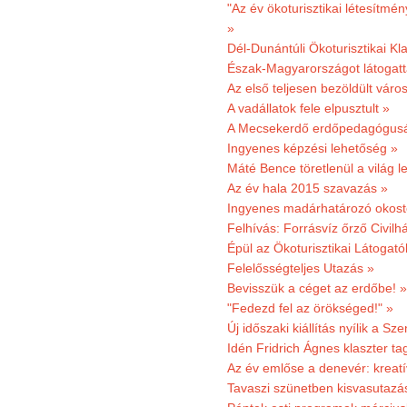
"Az év ökoturisztikai létesítmén
»
Dél-Dunántúli Ökoturisztikai Kl
Észak-Magyarországot látogatt
Az első teljesen bezöldült váro
A vadállatok fele elpusztult »
A Mecsekerdő erdőpedagógusáé
Ingyenes képzési lehetőség »
Máté Bence töretlenül a világ le
Az év hala 2015 szavazás »
Ingyenes madárhatározó okost
Felhívás: Forrásvíz őrző Civilh
Épül az Ökoturisztikai Látogat
Felelősségteljes Utazás »
Bevisszük a céget az erdőbe! »
"Fedezd fel az örökséged!" »
Új időszaki kiállítás nyílik a S
Idén Fridrich Ágnes klaszter ta
Az év emlőse a denevér: kreat
Tavaszi szünetben kisvasutazá