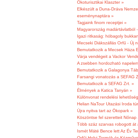
Ökoturisztikai Klaszter »
Elkészült a Duna-Dráva Nemzet
eseménynaptára »
Tagjaink finom receptjei »
Magyarország madártávlatból 
Igazi ritkaság: hóbagoly bukkan
Mecseki Diákszállás Orfű - Új n
Bemutatkozik a Mecsek Háza E
Várja vendégeit a Vackor Vend
A zsebben hordozható napeleme
Bemutatkozik a Galagonya Táb
Farsangi vonatozás a SEFAG Zr
Bemutatkozik a SEFAG Zrt. »
Élmények a Katica Tanyán »
Különvonat rendelési lehetőség
Helian NaTour Utazási Iroda tú
Újra nyitva tart az Ökopark »
Köszöntse fel szeretteit Nőna
Több száz szarvas robogott át
Ismét Máté Bence lett Az Év T
Orfűi Helyi Termék és Kézműve