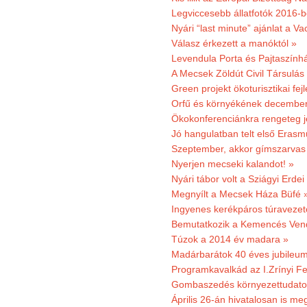
Legviccesebb állatfotók 2016-b
Nyári “last minute” ajánlat a 
Válasz érkezett a manóktól »
Levendula Porta és Pajtaszính
A Mecsek Zöldút Civil Társulá
Green projekt ökoturisztikai fejl
Orfű és környékének december 
Ökokonferenciánkra rengeteg j
Jó hangulatban telt első Erasm
Szeptember, akkor gímszarvas 
Nyerjen mecseki kalandot! »
Nyári tábor volt a Sziágyi Erdei
Megnyílt a Mecsek Háza Büfé 
Ingyenes kerékpáros túravezet
Bemutatkozik a Kemencés Vendé
Túzok a 2014 év madara »
Madárbarátok 40 éves jubileu
Programkavalkád az I.Zrínyi Fe
Gombaszedés környezettudato
Április 26-án hivatalosan is m