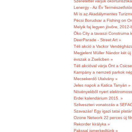
Szeretettel várjuk ökorturisztik
Lenergy - Az Év Természetfotó
Mi is az Akadálymentes Turizm
Pécsi Borudvar a Fishing on Or
Melyik faj legyen jövőre, 2012
Öko City a tavaszi Construma ki
DeerParade - Street Art »
Téli akció a Vackor Vendégház
Megjelent Müller Nándor két ú
évszak a Zselicben »
Téli akcióval várja Önt a Csics
Kampány a nemzeti parkok nép
Mecsekerdő Utalvány »
Jeles napok a Katica Tanyán »
Növényekből nyert elektromoss
Erdei kalendárium 2015. »
Szilveszteri vonatozás a SEFAG
Szavazás! Egy igazi tatai platán
Ozone Network 22 perces új fil
Rekorder királyka »
Pakssal ismerkedtünk »