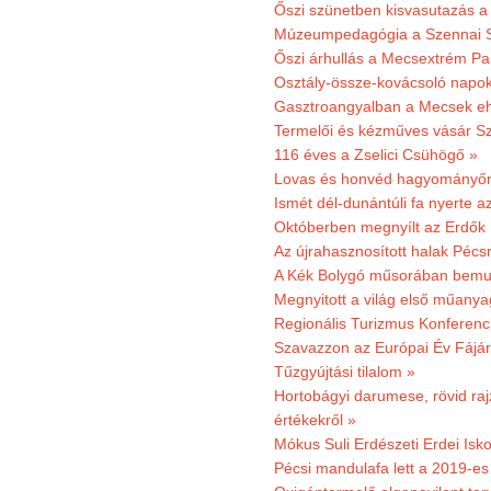
Őszi szünetben kisvasutazás a
Múzeumpedagógia a Szennai 
Őszi árhullás a Mecsextrém Pa
Osztály-össze-kovácsoló napok
Gasztroangyalban a Mecsek eh
Termelői és kézműves vásár Sz
116 éves a Zselici Csühögő »
Lovas és honvéd hagyományőr
Ismét dél-dunántúli fa nyerte a
Októberben megnyílt az Erdők
Az újrahasznosított halak Pécs
A Kék Bolygó műsorában bemut
Megnyitott a világ első műanya
Regionális Turizmus Konferenc
Szavazzon az Európai Év Fájár
Tűzgyújtási tilalom »
Hortobágyi darumese, rövid raj
értékekről »
Mókus Suli Erdészeti Erdei Isko
Pécsi mandulafa lett a 2019-es