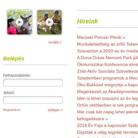
Híreink
Mecseki Porcsin Piknik »
tovább »
Munkalehetőség az orfűi Teker
Szavazzon a 2020-as év madar
A Duna-Dráva Nemzeti Park júli
Belépés
Ökoturisztikai Konferencia él
Zöld-Aktív Szociális Szövetkez
Felhasználónév:
Szeptemberi programok a Mec
Öko-Bükkösd megnyitja a kapui
Megérkezett az Akadálymentes
Jelszó:
Idén is lehet szavazni az év leg
Orfűn októberben is sok progr
Regisztráció
Már csak két napig lehet jele
befogadására »
2019.Év Fája a kaposvári Szaba
Díjazták a világ legjobb termész