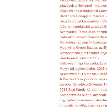
Péntek esti programok márciusb
Utazások a Heliannal - márciusi
Találkozzunk a Budapesti Utazás
Barlangok Hónapja a március 
Hozz ki többet kevesebből - Vi
Idős-fa-mentőakciót tartottak 
Szentlőrinci Termelői és Kézm
Határokon átívelő ökoturisztika
Marketing nagyágyúk Szekszárd
Megnyilt a Green Bazaar, az É
Kisvonatozás a téli szünet idej
Rendeljen különvonatot! »
Halloween napi kisvasutazás a
Melyik faj legyen jövőre, 2015
Szilveszteri buli a Mecsek Ház
A Mecsek Háza jövőre is várja 
Európai Hulladékcsökkentési H
2015 Sajó Károly Kárpát-mede
Komposztálás akár a lakásban 
Egy újabb finom recept klaszter
Innovatív fenyőfavásár - csak 