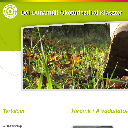
Dél-Dunántúli Ökoturisztikai Klaszter
Híreink / A vadállato
Tartalom
»
Kezdőlap