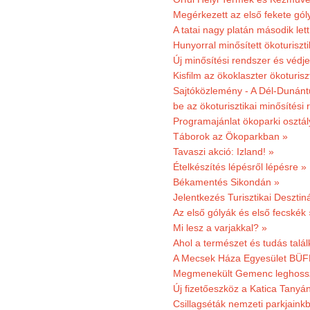
Megérkezett az első fekete gó
A tatai nagy platán második le
Hunyorral minősített ökoturiszti
Új minősítési rendszer és védje
Kisfilm az ökoklaszter ökoturisz
Sajtóközlemény - A Dél-Dunántúl
be az ökoturisztikai minősítési 
Programajánlat ökoparki osztál
Táborok az Ökoparkban »
Tavaszi akció: Izland! »
Ételkészítés lépésről lépésre »
Békamentés Sikondán »
Jelentkezés Turisztikai Deszt
Az első gólyák és első fecskék 
Mi lesz a varjakkal? »
Ahol a természet és tudás talál
A Mecsek Háza Egyesület BÜFÉS
Megmenekült Gemenc leghoss
Új fizetőeszköz a Katica Tanyá
Csillagséták nemzeti parkjain