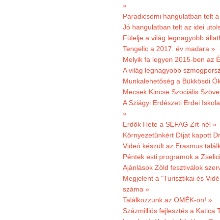
»
Paradicsomi hangulatban telt 
Jó hangulatban telt az idei uto
Fülelje a világ legnagyobb álla
Tengelic a 2017. év madara »
Melyik fa legyen 2015-ben az É
A világ legnagyobb szmogporsz
Munkalehetőség a Bükkösdi Ök
Mecsek Kincse Szociális Szöve
A Sziágyi Erdészeti Erdei Iskol
»
Erdők Hete a SEFAG Zrt-nél »
Környezetünkért Díjat kapott D
Videó készült az Erasmus talál
Péntek esti programok a Zselic
Ajánlások Zöld fesztiválok sze
Megjelent a "Turisztikai és Vid
száma »
Találkozzunk az OMÉK-on! »
Százmilliós fejlesztés a Katica