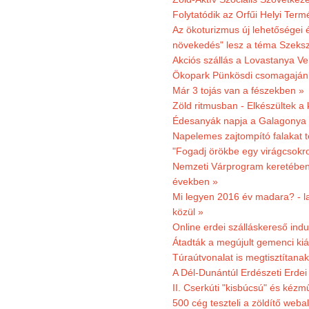
Folytatódik az Orfűi Helyi Ter
Az ökoturizmus új lehetőségei
növekedés" lesz a téma Szeks
Akciós szállás a Lovastanya V
Ökopark Pünkösdi csomagajánl
Már 3 tojás van a fészekben »
Zöld ritmusban - Elkészültek a 
Édesanyák napja a Galagonya
Napelemes zajtompító falakat 
"Fogadj örökbe egy virágcsokro
Nemzeti Várprogram keretében 3
években »
Mi legyen 2016 év madara? - la
közül »
Online erdei szálláskereső indu
Átadták a megújult gemenci kiál
Túraútvonalat is megtisztítana
A Dél-Dunántúl Erdészeti Erdei
II. Cserkúti "kisbúcsú" és kéz
500 cég teszteli a zöldítő weba