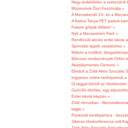
Nagy érdeklődés a szekszárdi 
Múzeumok Őszi Fesztiválja »
A Mecsekerdő Zrt. és a Mecsex
A Katica Tanya PET palack kamp
Fekete gólyák élőben! »
Nyit a Mecsextrém Park »
Rendkívüli akciós erdei iskola a
Spórolási tippek vezetéshez »
Malom a múltból, látogatóközpo
Márciusi rendezvények Orfűn 
Akadálymentes Gemenc »
Elindult a Zöld-Aktív Szociális 
Ingyenes online tanfolyamok a
Új taggal bővült az ökoklaszter
Gyűrűfű-ökofalu, egy elpusztít
Erdei iskola képzés »
Zöld ritmusban - Bemutatkoznak
tagjai »
Pünkösdi kerékpártúra - beszá
Sikeres ökokonferencia volt K
Zöld-Aktív Szociális Szövetkez