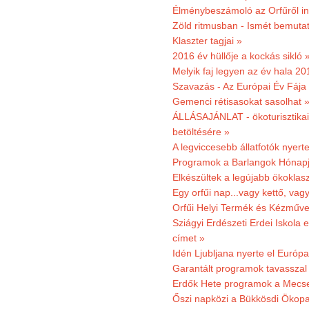
Élménybeszámoló az Orfűről ind
Zöld ritmusban - Ismét bemutat
Klaszter tagjai »
2016 év hüllője a kockás sikló 
Melyik faj legyen az év hala 2
Szavazás - Az Európai Év Fája
Gemenci rétisasokat sasolhat 
ÁLLÁSAJÁNLAT - ökoturisztikai
betöltésére »
A legviccesebb állatfotók nyert
Programok a Barlangok Hónapj
Elkészültek a legújabb ökoklas
Egy orfűi nap...vagy kettő, vag
Orfűi Helyi Termék és Kézműv
Sziágyi Erdészeti Erdei Iskola e
címet »
Idén Ljubljana nyerte el Európ
Garantált programok tavasszal
Erdők Hete programok a Mecs
Őszi napközi a Bükkösdi Ökop