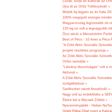
Lovak, túrák és kultúrák az O
Újra itt az Orfűi Tökfesztivál! »
Melyik faj legyen az év hala 2
100% megújuló energia minden
Magyarország legízesebb úti cé
120 kg-os volt a legnagyobb tök
Őszi akció a Mecsextrém Park
Best of Pécs - 10 éves a Pécs-
"A Zöld-Aktív Szociális Szövetk
projekt részletes programja »
Az Zöld-Aktív Szociális Szövetk
Orfűn tartották »
"Látvány-disznóvágás" volt a m
Aktívnál »
A Zöld-Aktív Szociális Szövetke
szolgáltatásai »
Sasfészket rakott Annafürdő »
Nagy volt az érdeklődés a SEF
Életre kel a Mecsek Zöldút »
Nyereményjáték - Helian NaTou
Üzleti Etikai Díjat nyert a Katic