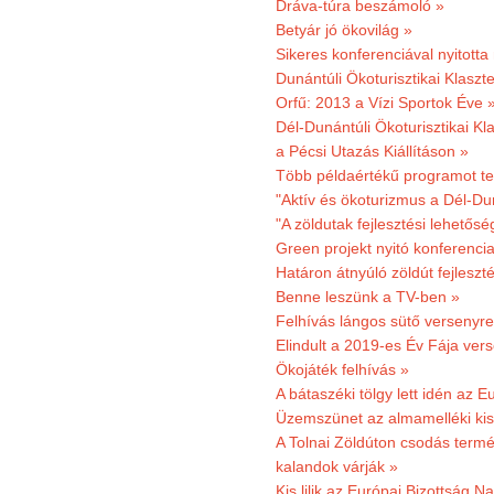
Dráva-túra beszámoló »
Betyár jó ökovilág »
Sikeres konferenciával nyitotta
Dunántúli Ökoturisztikai Klaszte
Orfű: 2013 a Vízi Sportok Éve 
Dél-Dunántúli Ökoturisztikai Kla
a Pécsi Utazás Kiállításon »
Több példaértékű programot te
"Aktív és ökoturizmus a Dél-Du
"A zöldutak fejlesztési lehetős
Green projekt nyitó konferenci
Határon átnyúló zöldút fejleszté
Benne leszünk a TV-ben »
Felhívás lángos sütő versenyre
Elindult a 2019-es Év Fája ver
Ökojáték felhívás »
A bátaszéki tölgy lett idén az E
Üzemszünet az almamelléki ki
A Tolnai Zöldúton csodás termész
kalandok várják »
Kis lilik az Európai Bizottság 