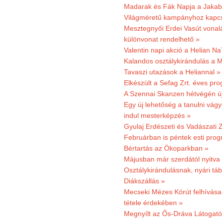
Madarak és Fák Napja a Jaka
Világméretű kampányhoz kapcs
Mesztegnyői Erdei Vasút vonal
különvonat rendelhető »
Valentin napi akció a Helian Na
Kalandos osztálykirándulás a 
Tavaszi utazások a Heliannal »
Elkészült a Sefag Zrt. éves pr
A Szennai Skanzen hétvégén újr
Egy új lehetőség a tanulni vá
indul mesterképzés »
Gyulaj Erdészeti és Vadászati 
Februárban is péntek esti prog
Bértartás az Ökoparkban »
Májusban már szerdától nyitva
Osztálykirándulásnak, nyári táb
Diákszállás »
Mecseki Mézes Körút felhívás
tétele érdekében »
Megnyílt az Ős-Dráva Látogat