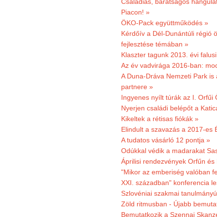
Családias, barátságos hangulat
Piacon! »
ÖKO-Pack együttműködés »
Kérdőív a Dél-Dunántúli régió ö
fejlesztése témában »
Klaszter tagunk 2013. évi falusi
Az év vadvirága 2016-ban: mocs
A Duna-Dráva Nemzeti Park is a
partnere »
Ingyenes nyílt túrák az I. Orfűi
Nyerjen családi belépőt a Kat
Kikeltek a rétisas fiókák »
Elindult a szavazás a 2017-es 
A tudatos vásárló 12 pontja »
Odúkkal védik a madarakat Sa
Áprilisi rendezvények Orfűn és
"Mikor az emberiség valóban fe
XXI. században" konferencia les
Szlovéniai szakmai tanulmányút
Zöld ritmusban - Újabb bemuta
Bemutatkozik a Szennai Skanzen