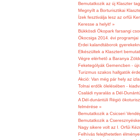
Bemutatkozik az új Klaszter t
Megnyílt a Borturisztikai Klasz
Ízek fesztiválja lesz az orfűi 
Keresse a helyit! »
Bükkösdi Ökopark farsangi cso
Ökocsiga 2014. évi programjai
Erdei kalandtáborok gyerekekn
Elkészültek a Klasztert bemutat
Végre elérhető a Baranya Zöldú
Feketególyák Gemencben - újr
Turizmus szakos hallgatók érdek
Akció: Van még pár hely az izla
Tolnai erdők ölelésében - kiad
Családi nyaralás a Dél-Dunánt
A Dél-dunántúli Régió ökoturisz
felmérése »
Bemutatkozik a Csicseri Vendég
Bemutatkozik a Cseresznyéskert 
Nagy sikere volt az I. Orfűi K
Felhívás felejthetetlen élmény