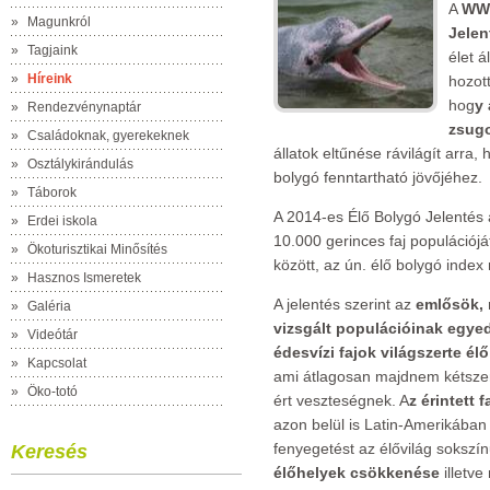
A
WWF
»
Magunkról
Jelen
»
Tagjaink
élet 
»
Híreink
hozot
hog
y 
»
Rendezvénynaptár
zsugo
»
Családoknak, gyerekeknek
állatok eltűnése rávilágít arra,
»
Osztálykirándulás
bolygó fenntartható jövőjéhez.
»
Táborok
A 2014-es Élő Bolygó Jelentés a
»
Erdei iskola
10.000 gerinces faj populációj
»
Ökoturisztikai Minősítés
között, az ún. élő bolygó inde
»
Hasznos Ismeretek
A jelentés szerint az
emlősök, m
»
Galéria
vizsgált populációinak egye
»
Videótár
édesvízi fajok világszerte é
»
Kapcsolat
ami átlagosan majdnem kétsz
»
Öko-totó
ért veszteségnek. A
z érintett 
azon belül is Latin-Amerikában 
fenyegetést az élővilág soksz
Keresés
élőhelyek csökkenése
illetve