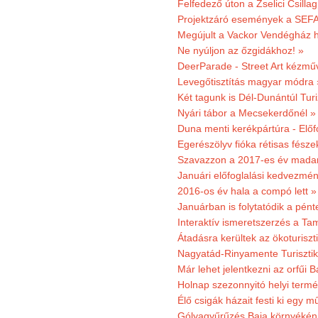
Felfedező úton a Zselici Csilla
Projektzáró események a SEFA
Megújult a Vackor Vendégház h
Ne nyúljon az őzgidákhoz! »
DeerParade - Street Art kézmű
Levegőtisztítás magyar módra 
Két tagunk is Dél-Dunántúl Turi
Nyári tábor a Mecsekerdőnél »
Duna menti kerékpártúra - Előfo
Egerészölyv fióka rétisas fész
Szavazzon a 2017-es év madar
Januári előfoglalási kedvezmén
2016-os év hala a compó lett »
Januárban is folytatódik a pént
Interaktív ismeretszerzés a T
Átadásra kerültek az ökoturiszt
Nagyatád-Rinyamente Turisztik
Már lehet jelentkezni az orfűi 
Holnap szezonnyitó helyi termé
Élő csigák házait festi ki egy 
Gólyagyűrűzés Baja környékén