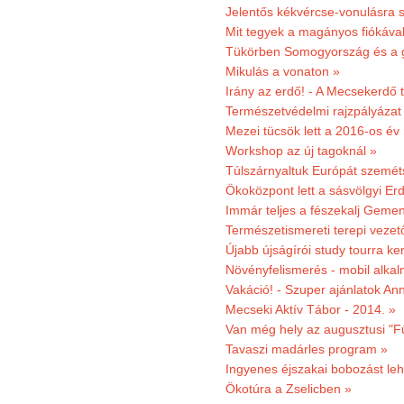
Jelentős kékvércse-vonulásra 
Mit tegyek a magányos fiókáva
Tükörben Somogyország és a 
Mikulás a vonaton »
Irány az erdő! - A Mecsekerdő t
Természetvédelmi rajzpályázat 
Mezei tücsök lett a 2016-os év
Workshop az új tagoknál »
Túlszárnyaltuk Európát szemé
Ökoközpont lett a sásvölgyi Er
Immár teljes a fészekalj Geme
Természetismereti terepi vezet
Újabb újságírói study tourra ker
Növényfelismerés - mobil alka
Vakáció! - Szuper ajánlatok An
Mecseki Aktív Tábor - 2014. »
Van még hely az augusztusi "F
Tavaszi madárles program »
Ingyenes éjszakai bobozást le
Ökotúra a Zselicben »