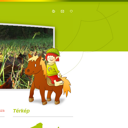
Térkép
sza