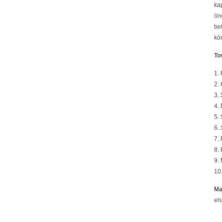
ka
ön
be
kö
To
1.
2. 
3.
4.
5.
6.
7. 
8.
9. 
10
Ma
el