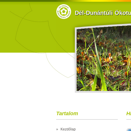
Dél-Dunántúli Ökotur
Tartalom
H
»
Kezdőlap