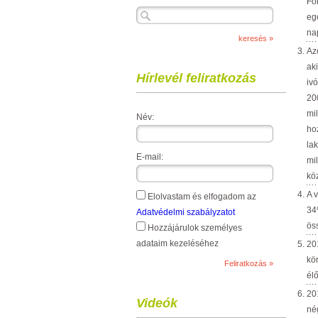
Fö
eg
na
Az
ak
Hírlevél feliratkozás
ivó
20
mi
Név:
ho
la
E-mail:
mi
kö
A 
Elolvastam és elfogadom az
34
Adatvédelmi szabályzatot
ös
Hozzájárulok személyes
adataim kezeléséhez
20
kö
él
20
Videók
né