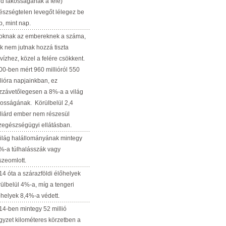
ld lakosságának a fele)
észségtelen levegőt lélegez be
p, mint nap.
oknak az embereknek a száma,
ik nem jutnak hozzá tiszta
vízhez, közel a felére csökkent.
00-ben mért 960 millióról 550
llióra napjainkban, ez
zzávetőlegesen a 8%-a a világ
kosságának. Körülbelül 2,4
lliárd ember nem részesül
zegészségügyi ellátásban.
világ halállományának mintegy
%-a túlhalásszák vagy
szeomlott.
14 óta a szárazföldi élőhelyek
rülbelül 4%-a, míg a tengeri
őhelyek 8,4%-a védett.
14-ben mintegy 52 millió
gyzet kilométeres körzetben a