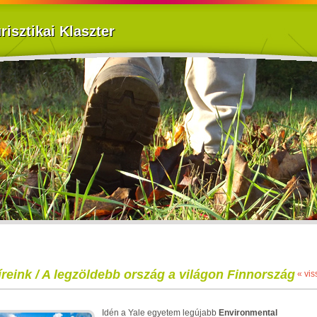
isztikai Klaszter
íreink / A legzöldebb ország a világon Finnország
« vis
Idén a Yale egyetem legújabb
Environmental