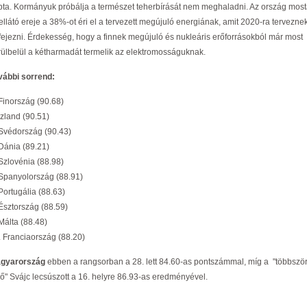
pta. Kormányuk próbálja a természet teherbírását nem meghaladni. Az ország most
ellátó ereje a 38%-ot éri el a tervezett megújuló energiának, amit 2020-ra tervezne
fejezni. Érdekesség, hogy a finnek megújuló és nukleáris erőforrásokból már most
rülbelül a kétharmadát termelik az elektromosságuknak.
vábbi sorrend:
 Finország (90.68)
Izland (90.51)
 Svédország (90.43)
 Dánia (89.21)
 Szlovénia (88.98)
 Spanyolország (88.91)
Portugália (88.63)
 Észtország (88.59)
Málta (88.48)
. Franciaország (88.20)
gyarország
ebben a rangsorban a 28. lett 84.60-as pontszámmal, míg a "többszö
ső" Svájc lecsúszott a 16. helyre 86.93-as eredményével.