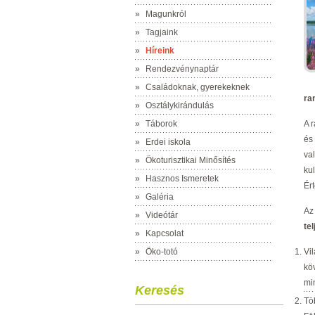
»
Magunkról
»
Tagjaink
»
Híreink
»
Rendezvénynaptár
»
Családoknak, gyerekeknek
ra
»
Osztálykirándulás
»
Táborok
A 
és
»
Erdei iskola
va
»
Ökoturisztikai Minősítés
ku
»
Hasznos Ismeretek
Ér
»
Galéria
Az 
»
Videótár
te
»
Kapcsolat
»
Öko-totó
Vi
kö
min
Keresés
Tö