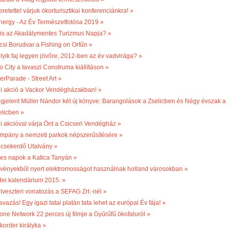
retettel várjuk ökorturisztikai konferenciánkra! »
nergy - Az Év Természetfotósa 2019 »
 is az Akadálymentes Turizmus Napja? »
csi Borudvar a Fishing on Orfűn »
lyik faj legyen jövőre, 2012-ben az év vadvirága? »
o City a tavaszi Construma kiállításon »
erParade - Street Art »
li akció a Vackor Vendégházakban! »
gjelent Müller Nándor két új könyve: Barangolások a Zselicben és Négy évszak a
elicben »
li akcióval várja Önt a Csicseri Vendégház »
mpány a nemzeti parkok népszerűsítésére »
csekerdő Utalvány »
les napok a Katica Tanyán »
vényekből nyert elektromosságot használnak holland városokban »
dei kalendárium 2015. »
ilveszteri vonatozás a SEFAG Zrt.-nél »
vazás! Egy igazi tatai platán tata lehet az európai Év fája! »
one Network 22 perces új filmje a Gyűrűfű ökofaluról »
korder királyka »