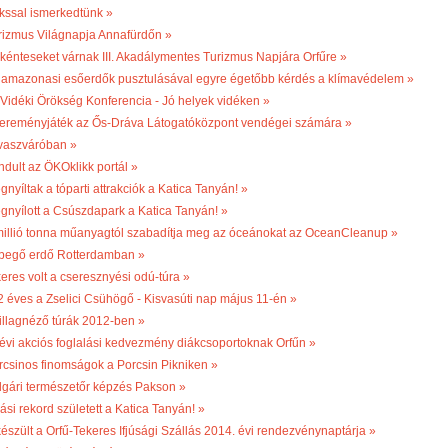
kssal ismerkedtünk »
rizmus Világnapja Annafürdőn »
kénteseket várnak III. Akadálymentes Turizmus Napjára Orfűre »
 amazonasi esőerdők pusztulásával egyre égetőbb kérdés a klímavédelem »
. Vidéki Örökség Konferencia - Jó helyek vidéken »
ereményjáték az Ős-Dráva Látogatóközpont vendégei számára »
vaszváróban »
ndult az ÖKOklikk portál »
nyíltak a tóparti attrakciók a Katica Tanyán! »
gnyílott a Csúszdapark a Katica Tanyán! »
millió tonna műanyagtól szabadítja meg az óceánokat az OceanCleanup »
begő erdő Rotterdamban »
keres volt a cseresznyési odú-túra »
2 éves a Zselici Csühögő - Kisvasúti nap május 11-én »
illagnéző túrák 2012-ben »
 évi akciós foglalási kedvezmény diákcsoportoknak Orfűn »
rcsinos finomságok a Porcsin Pikniken »
lgári természetőr képzés Pakson »
ási rekord született a Katica Tanyán! »
készült a Orfű-Tekeres Ifjúsági Szállás 2014. évi rendezvénynaptárja »