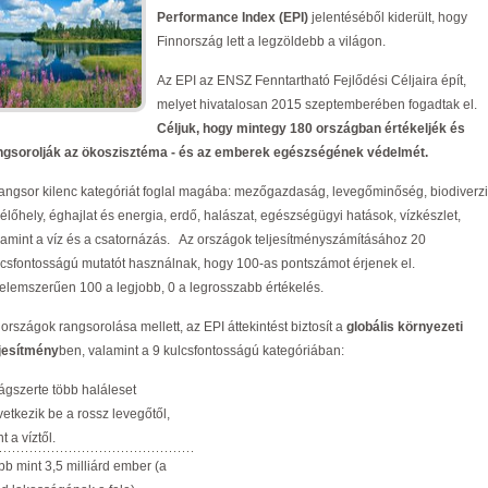
Performance Index (EPI)
jelentéséből kiderült, hogy
Finnország lett a legzöldebb a világon.
Az EPI az ENSZ Fenntartható Fejlődési Céljaira épít,
melyet hivatalosan 2015 szeptemberében fogadtak el.
Céljuk, hogy mintegy 180 országban értékeljék és
ngsorolják az ökoszisztéma - és az emberek egészségének védelmét.
rangsor kilenc kategóriát foglal magába: mezőgazdaság, levegőminőség, biodiverzi
 élőhely, éghajlat és energia, erdő, halászat, egészségügyi hatások, vízkészlet,
lamint a víz és a csatornázás. Az országok teljesítményszámításához 20
lcsfontosságú mutatót használnak, hogy 100-as pontszámot érjenek el.
telemszerűen 100 a legjobb, 0 a legrosszabb értékelés.
országok rangsorolása mellett, az EPI áttekintést biztosít a
globális környezeti
ljesítmény
ben, valamint a 9 kulcsfontosságú kategóriában:
lágszerte több haláleset
vetkezik be a rossz levegőtől,
t a víztől.
bb mint 3,5 milliárd ember (a