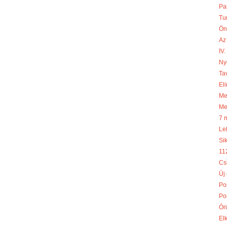
Pa
Tu
Ön
Az
IV
Ny
Ta
Eli
Meg
Me
7 
Le
Si
11
Cs
Új
Po
Po
Óri
El