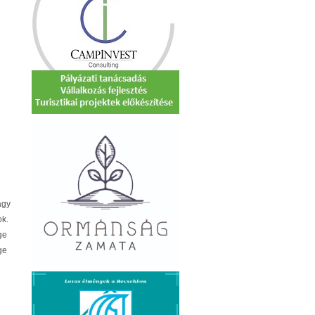
agy
ok.
ge
ge