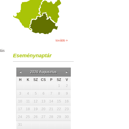
tovább »
tás
Eseménynaptár
2026 Augusztus
H
K
SZ
CS
P
SZ
V
1
2
3
4
5
6
7
8
9
10
11
12
13
14
15
16
17
18
19
20
21
22
23
24
25
26
27
28
29
30
31