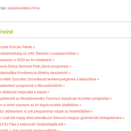
rrás:
sokszinuvidek.24.hu
íreink
cseki Porcsin Piknik »
nkalehetőség az orfűi Tekeresi Lovaspanzióban »
avazzon a 2020-as év madarára! »
Duna-Dráva Nemzeti Park júliusi programjai »
oturisztikai Konferencia élmény beszámoló »
ld-Aktív Szociális Szövetkezet tevékenységének a fejlesztése »
eptemberi programok a Mecsekerdőnél »
o-Bükkösd megnyitja a kapuit »
gérkezett az Akadálymentes Turizmus Napjának részletes programja »
n is lehet szavazni az év legviccesebb állatfotóira »
fűn októberben is sok programmal várják az érdeklődőket »
r csak két napig lehet jelentkezni őshonos magyar gyümölcsfa befogadására »
19.Év Fája a kaposvári Szabadságfa lett »
azták a világ legjobb természetfotóit »