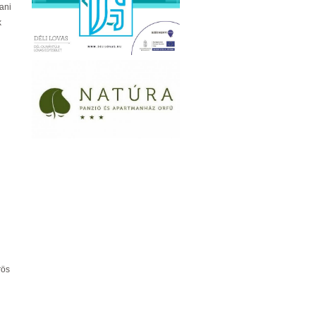
ani
k
rös