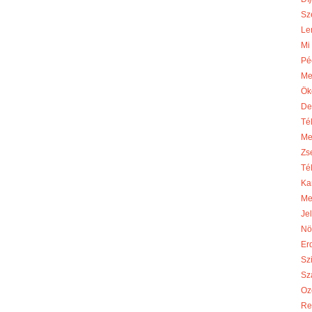
Sze
Le
Mi
Pé
Me
Ök
De
Té
Me
Zs
Té
Ka
Me
Je
Nö
Er
Sz
Sza
Oz
Re