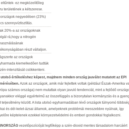
k eltűntek- ez megközelítőleg
ru területének a kétszerese.
 országok negyedében (23%)
cs szennyvíztisztítás.
ak 20%-a az országoknak
olgál rá,hogy a nitrogén
lhasználásának
tékonyságában részt vállaljon.
lágszerte az országok
yharmada kiemelkedően tudták
szén-intenzitását csökkenteni.
 utolsó értékeléshez képest, majdnem minden ország jauválst mutatott az EPI
lmérésében.
Azok az országok, amik már fejlettek voltak (például Észak-Amerika v
rópa számos országa) nem mutattak olyan javuló tendenciát, mint a fejlődő ország
yanakkor eléggé egyértelmű az összefüggés a bizonytalan kormányzás és a gyen
I teljesítmény között. A lista utolsó egyharmadában lévő országok túlnyomó többsé
rikai és dél-kelet-ázsai államok, amelyeknek problémái messzebbre nyúlnak, így
yelőre képtelenek ezekkel környezetvédelmi és emberi gondokkal foglalkozni.
INNORSZÁG
vezetőpozícióját legfőképp a szén-dioxid mentes társadalom harcáért