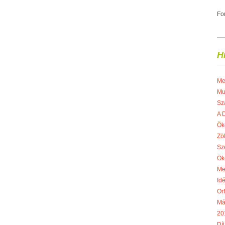
Fo
H
Me
Mu
Sz
A 
Ök
Zö
Sz
Ök
Me
Idé
Or
Má
20
Díj