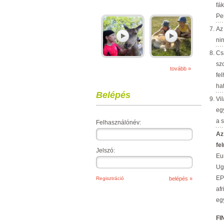
fá
Pe
Az
nin
Cs
sz
tovább »
fe
ha
Belépés
Vi
eg
a 
Felhasználónév:
Az
fe
Jelszó:
Eu
Ug
EP
Regisztráció
af
eg
F