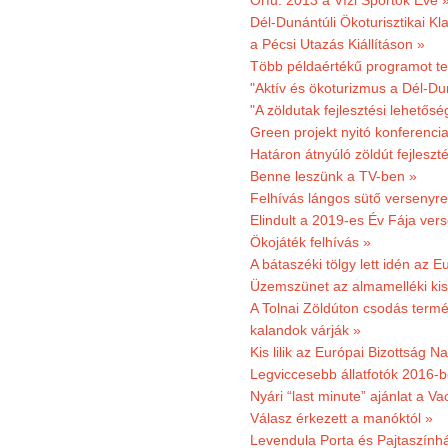
Orfű: 2013 a Vízi Sportok Éve 
Dél-Dunántúli Ökoturisztikai Kla
a Pécsi Utazás Kiállításon »
Több példaértékű programot te
"Aktív és ökoturizmus a Dél-Du
"A zöldutak fejlesztési lehetős
Green projekt nyitó konferenci
Határon átnyúló zöldút fejleszté
Benne leszünk a TV-ben »
Felhívás lángos sütő versenyre
Elindult a 2019-es Év Fája ver
Ökojáték felhívás »
A bátaszéki tölgy lett idén az E
Üzemszünet az almamelléki ki
A Tolnai Zöldúton csodás termész
kalandok várják »
Kis lilik az Európai Bizottság 
Legviccesebb állatfotók 2016-b
Nyári “last minute” ajánlat a 
Válasz érkezett a manóktól »
Levendula Porta és Pajtaszính