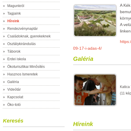
A Kék
»
Magunkról
bemut
»
Tagjaink
körny
»
Híreink
A velü
»
Rendezvénynaptár
linken
»
Családoknak, gyerekeknek
https
»
Osztálykirándulás
09-17-i-adas-4/
»
Táborok
Galéria
»
Erdei iskola
»
Ökoturisztikai Minősítés
»
Hasznos Ismeretek
»
Galéria
Katica
»
Videótár
(11 ké
»
Kapcsolat
»
Öko-totó
Keresés
Híreink