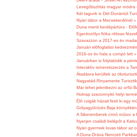
DeerParade - Street Art kézmű
Levegőtisztítás magyar módra 
Két tagunk is Dél-Dunántúl Turi
Nyári tábor a Mecsekerdőnél »
Duna menti kerékpártúra - Előfo
Egerészölyv fióka rétisas fész
Szavazzon a 2017-es év madar
Januári előfoglalási kedvezmén
2016-os év hala a compó lett »
Januárban is folytatódik a pént
Interaktív ismeretszerzés a T
Átadásra kerültek az ökoturiszt
Nagyatád-Rinyamente Turisztik
Már lehet jelentkezni az orfűi 
Holnap szezonnyitó helyi termé
Élő csigák házait festi ki egy 
Gólyagyűrűzés Baja környékén
A Sikeremberek című műsor a K
Nyerjen családi belépőt a Katic
Nyári gyermek lovas tábor az o
A Duna-Dráva Nemzeti Parkban f