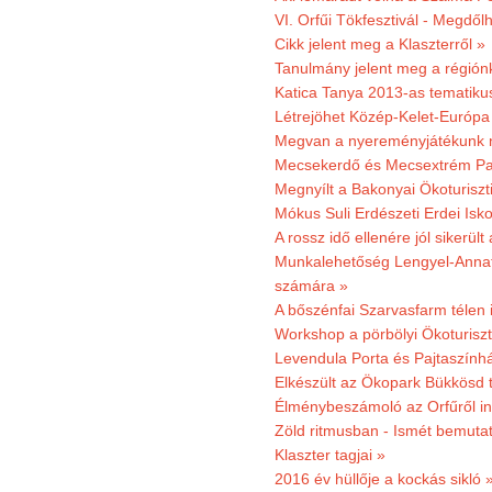
VI. Orfűi Tökfesztivál - Megdől
Cikk jelent meg a Klaszterről »
Tanulmány jelent meg a régiónk
Katica Tanya 2013-as tematiku
Létrejöhet Közép-Kelet-Európa 
Megvan a nyereményjátékunk 
Mecsekerdő és Mecsextrém Park
Megnyílt a Bakonyai Ökoturiszt
Mókus Suli Erdészeti Erdei Isk
A rossz idő ellenére jól sikerült
Munkalehetőség Lengyel-Anna
számára »
A bőszénfai Szarvasfarm télen i
Workshop a pörbölyi Ökoturisz
Levendula Porta és Pajtaszínhá
Elkészült az Ökopark Bükkösd 
Élménybeszámoló az Orfűről ind
Zöld ritmusban - Ismét bemutat
Klaszter tagjai »
2016 év hüllője a kockás sikló 