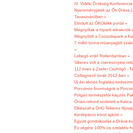
IV. Vidéki Örökség Konferencia
Nyereményjáték az Ős-Dráva L
Tavaszváróban »
Elindult az ÖKOklikk portál »
Megnyíltak a tóparti attrakciók
Megnyílott a Csúszdapark a Ka
7 millió tonna műanyagtól sza
»
Lebegő erdő Rotterdamban »
Sikeres volt a cseresznyési odú
112 éves a Zselici Csühögő - K
Csillagnéző túrák 2012-ben »
Új évi akciós foglalási kedvez
Porcsinos finomságok a Porcsi
Polgári természetőr képzés Pa
Óriási rekord született a Katic
Elkészült a Orfű-Tekeres Ifjúsá
Kerékpáros körút ajánló »
Együtt gondolkodás a Dráva és 
Év végére 100%-os szelektív h