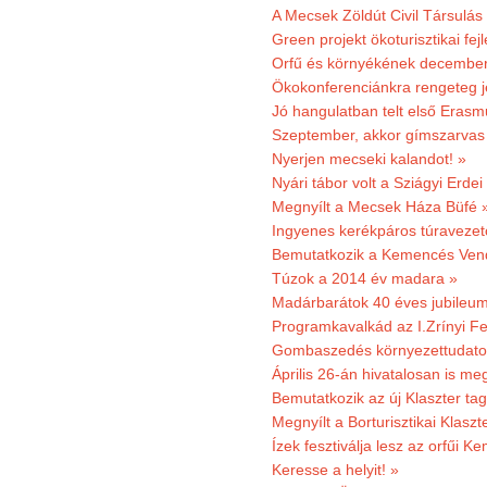
A Mecsek Zöldút Civil Társulá
Green projekt ökoturisztikai fejl
Orfű és környékének december 
Ökokonferenciánkra rengeteg j
Jó hangulatban telt első Erasm
Szeptember, akkor gímszarvas 
Nyerjen mecseki kalandot! »
Nyári tábor volt a Sziágyi Erdei
Megnyílt a Mecsek Háza Büfé 
Ingyenes kerékpáros túravezet
Bemutatkozik a Kemencés Vendé
Túzok a 2014 év madara »
Madárbarátok 40 éves jubileu
Programkavalkád az I.Zrínyi Fe
Gombaszedés környezettudato
Április 26-án hivatalosan is m
Bemutatkozik az új Klaszter t
Megnyílt a Borturisztikai Klasz
Ízek fesztiválja lesz az orfűi 
Keresse a helyit! »