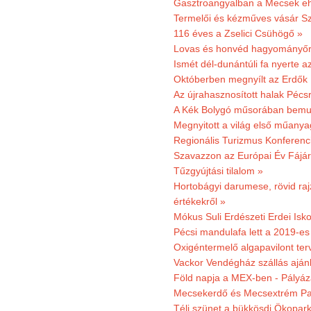
Gasztroangyalban a Mecsek eh
Termelői és kézműves vásár Sz
116 éves a Zselici Csühögő »
Lovas és honvéd hagyományőr
Ismét dél-dunántúli fa nyerte a
Októberben megnyílt az Erdők
Az újrahasznosított halak Pécs
A Kék Bolygó műsorában bemut
Megnyitott a világ első műanya
Regionális Turizmus Konferenc
Szavazzon az Európai Év Fájár
Tűzgyújtási tilalom »
Hortobágyi darumese, rövid raj
értékekről »
Mókus Suli Erdészeti Erdei Isko
Pécsi mandulafa lett a 2019-es
Oxigéntermelő algapavilont ter
Vackor Vendégház szállás aján
Föld napja a MEX-ben - Pályáz
Mecsekerdő és Mecsextrém Par
Téli szünet a bükkösdi Ökopar