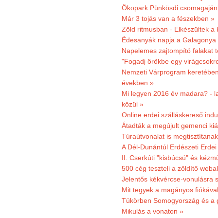
Ökopark Pünkösdi csomagajánl
Már 3 tojás van a fészekben »
Zöld ritmusban - Elkészültek a 
Édesanyák napja a Galagonya
Napelemes zajtompító falakat 
"Fogadj örökbe egy virágcsokro
Nemzeti Várprogram keretében 3
években »
Mi legyen 2016 év madara? - la
közül »
Online erdei szálláskereső indu
Átadták a megújult gemenci kiál
Túraútvonalat is megtisztítana
A Dél-Dunántúl Erdészeti Erdei
II. Cserkúti "kisbúcsú" és kéz
500 cég teszteli a zöldítő weba
Jelentős kékvércse-vonulásra 
Mit tegyek a magányos fiókáva
Tükörben Somogyország és a 
Mikulás a vonaton »