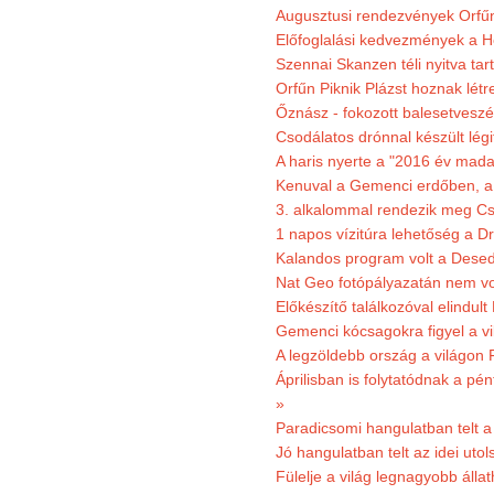
Augusztusi rendezvények Orfű
Előfoglalási kedvezmények a He
Szennai Skanzen téli nyitva tar
Orfűn Piknik Plázst hoznak létr
Őznász - fokozott balesetveszé
Csodálatos drónnal készült légi
A haris nyerte a "2016 év mada
Kenuval a Gemenci erdőben, a
3. alkalommal rendezik meg Cse
1 napos vízitúra lehetőség a D
Kalandos program volt a Dese
Nat Geo fotópályazatán nem vo
Előkészítő találkozóval elindul
Gemenci kócsagokra figyel a vi
A legzöldebb ország a világon 
Áprilisban is folytatódnak a pé
»
Paradicsomi hangulatban telt 
Jó hangulatban telt az idei uto
Fülelje a világ legnagyobb álla