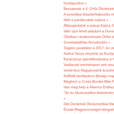
honlapunkra »
Beszámoló a II. Orfűi Ökofeszti
A turisztikai klaszterfejlesztés
Nőtt a partifecskék száma »
Állásajánlatok a patcai Katica
Idén újra lehet pályázni a Dun
Októberi rendezvények Orfűn 
Gombakiállítás Annafürdőn »
Tegyen javaslatot a 2017. év v
Katica Tanya elnyerte az Európ
Karácsonyi ajándékutalvány a H
Vadászati workshopon vett rés
Ismét lesz Nagyanyáink kosztol
Külföldi kerékpáros ifjúsági cs
Meghívó a Cross-Border Bike P
Van még hely a Kikerics Erdész
"Az év ökoturisztikai létesítmén
»
Dél-Dunántúli Ökoturisztikai Kl
Észak-Magyarországot látogatt