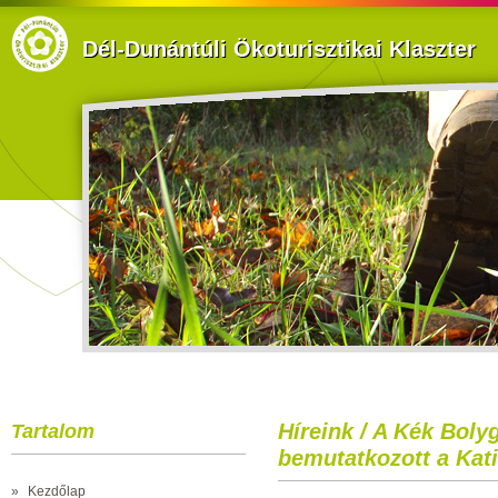
Dél-Dunántúli Ökoturisztikai Klaszter
Híreink / A Kék Bol
Tartalom
bemutatkozott a Kat
»
Kezdőlap