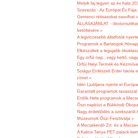
Melyik faj legyen az év hala 2
Szavazás - Az Európai Év Fája
Gemenci rétisasokat sasolhat 
ÁLLÁSAJÁNLAT - ökoturisztikai
betöltésére »
A legviccesebb állatfotók nyert
Programok a Barlangok Hónapj
Elkészültek a legújabb ökoklas
Egy orfűi nap...vagy kettő, vag
Orfűi Helyi Termék és Kézműv
Sziágyi Erdészeti Erdei Iskola e
címet »
Idén Ljubljana nyerte el Európ
Garantált programok tavasszal
Erdők Hete programok a Mecs
Őszi napközi a Bükkösdi Ökop
Nagy érdeklődés a szekszárdi 
Múzeumok Őszi Fesztiválja »
A Mecsekerdő Zrt. és a Mecsex
A Katica Tanya PET palack kamp