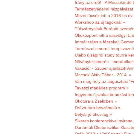
Irány az erdő! - A Mecsekerdő t
Természetvédelmi rajzpályázat 
Mezei tücsök lett a 2016-os év
Workshop az új tagoknál »
Túlszárnyaltuk Európát szemé
Ökoközpont lett a sásvölgyi Er
Immár teljes a fészekalj Geme
Természetismereti terepi vezet
Újabb újságírói study tourra ker
Növényfelismerés - mobil alka
Vakáció! - Szuper ajánlatok An
Mecseki Aktív Tábor - 2014. »
Van még hely az augusztusi "F
Tavaszi madárles program »
Ingyenes éjszakai bobozást le
Ökotúra a Zselicben »
Dráva-túra beszámoló »
Betyár jó ökovilág »
Sikeres konferenciával nyitotta
Dunántúli Ökoturisztikai Klaszte