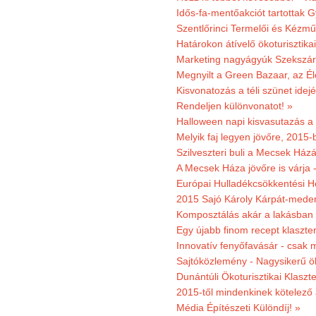
Idős-fa-mentőakciót tartottak 
Szentlőrinci Termelői és Kézm
Határokon átívelő ökoturisztika
Marketing nagyágyúk Szekszárd
Megnyilt a Green Bazaar, az É
Kisvonatozás a téli szünet idej
Rendeljen különvonatot! »
Halloween napi kisvasutazás a
Melyik faj legyen jövőre, 2015
Szilveszteri buli a Mecsek Ház
A Mecsek Háza jövőre is várja 
Európai Hulladékcsökkentési H
2015 Sajó Károly Kárpát-mede
Komposztálás akár a lakásban 
Egy újabb finom recept klaszter
Innovatív fenyőfavásár - csak 
Sajtóközlemény - Nagysikerű öko
Dunántúli Ökoturisztikai Klaszte
2015-től mindenkinek kötelező 
Média Építészeti Különdíj! »