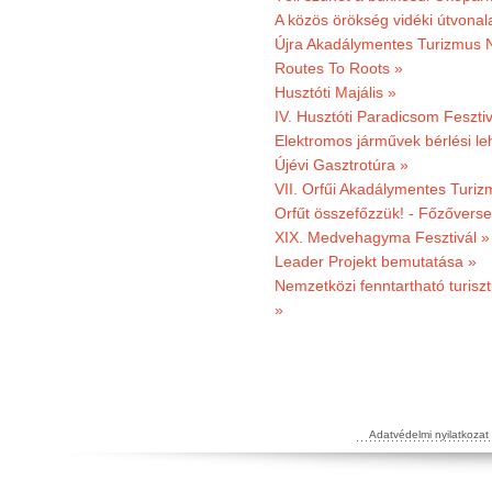
A közös örökség vidéki útvonala
Újra Akadálymentes Turizmus 
Routes To Roots »
Husztóti Majális »
IV. Husztóti Paradicsom Fesztiv
Elektromos járművek bérlési l
Újévi Gasztrotúra »
VII. Orfűi Akadálymentes Turi
Orfűt összefőzzük! - Főzőverse
XIX. Medvehagyma Fesztivál »
Leader Projekt bemutatása »
Nemzetközi fenntartható turiszt
»
Adatvédelmi nyilatkozat