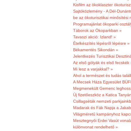
Kisfilm az ökoklaszter ökoturisz
Sajtóközlemény - A Dél-Dunántúl
be az ökoturisztikai minősítési 
Programajánlat ökoparki osztál
Táborok az Ökoparkban »
Tavaszi akció: Izland! »
Ételkészítés lépésről lépésre »
Békamentés Sikondán »
Jelentkezés Turisztikai Deszt
Az első gólyák és első fecskék 
Mi lesz a varjakkal? »
Ahol a természet és tudás talál
A Mecsek Háza Egyesület BÜFÉS
Megmenekült Gemenc leghoss
Új fizetőeszköz a Katica Tanyá
Csillagséták nemzeti parkjain
Madarak és Fák Napja a Jaka
Világméretű kampányhoz kapcs
Mesztegnyői Erdei Vasút vonal
különvonat rendelhető »