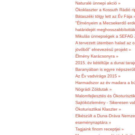
Naturalé ünnepi akció »
Ökoklaszter a Kossuth Rádió r
Bátaszéki tölgy lett az Év Fája 
"Élményeim a Mecsekerdő erdés
határidejét meghosszabbították
Mikulás ünnepségek a SEFAG Z
A tervezett ütemben halad az o
jövőből” elnevezésű projekt »
Élmény Karácsonyra »
2015. év kétéltűje a dunai tara
Baranyában is egyre népszerű
Az Év vadvirága 2015 »
Harmadszor az év madara a b
Nógrádi Zöldutak »
Malomfejlesztés és Ökoturiszti
Sajtóközlemény - Sikeresen való
Ökoturisztikai Klaszter »
Elkészült a Duna-Dráva Nemzet
eseménynaptára »
Tagjaink finom receptjei »