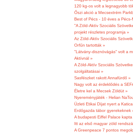
120 kg-os volt a legnagyobb tök
Őszi akció a Mecsextrém Park
Best of Pécs - 10 éves a Pécs-
"A Zöld-Aktív Szociális Szövetk
projekt részletes programja »
Az Zöld-Aktív Szociális Szövetk
Orfűn tartották »
"Látvány-disznóvágás" volt a m
Aktívnál »
A Zöld-Aktív Szociális Szövetke
szolgáltatásai »
Sasfészket rakott Annafürdő »
Nagy volt az érdeklődés a SEF
Életre kel a Mecsek Zöldút »
Nyereményjáték - Helian NaTou
Üzleti Etikai Díjat nyert a Katic
Erdőgazda tábor gyerekeknek 
A budapesti Eiffel Palace kapta
Itt az első magyar zöld rendsz
A Greenpeace 7 pontos megoldás