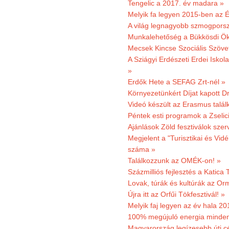
Tengelic a 2017. év madara »
Melyik fa legyen 2015-ben az É
A világ legnagyobb szmogporsz
Munkalehetőség a Bükkösdi Ök
Mecsek Kincse Szociális Szöve
A Sziágyi Erdészeti Erdei Iskol
»
Erdők Hete a SEFAG Zrt-nél »
Környezetünkért Díjat kapott D
Videó készült az Erasmus talál
Péntek esti programok a Zselic
Ajánlások Zöld fesztiválok sze
Megjelent a "Turisztikai és Vid
száma »
Találkozzunk az OMÉK-on! »
Százmilliós fejlesztés a Katica
Lovak, túrák és kultúrák az O
Újra itt az Orfűi Tökfesztivál! »
Melyik faj legyen az év hala 2
100% megújuló energia minden
Magyarország legízesebb úti cé