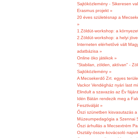
Sajtóközlemény - Sikeresen val
Erasmus projekt »
20 éves születésnap a Mecsekerd
»
1.Zöldút-workshop: a környezet
2.Zöldút-workshop: a helyi jöv
Interneten elérhetővé vált Mag
adatbázisa »
Online öko játékok »
"Stabilan, zölden, aktívan" - Zö
Sajtóközlemény »
A Mecsekerdő Zrt. egyes terület
Vackor Vendégház nyári last mi
Elindult a szavazás az Év fájár
Idén Bátán rendezik meg a Fa
Fesztiválját »
Őszi szünetben kisvasutazás a
Múzeumpedagógia a Szennai 
Őszi árhullás a Mecsextrém Pa
Osztály-össze-kovácsoló napok