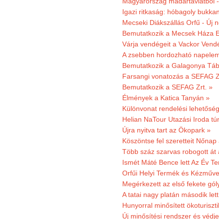
Magyarország madártávlatból 
Igazi ritkaság: hóbagoly bukkan
Mecseki Diákszállás Orfű - Új n
Bemutatkozik a Mecsek Háza E
Várja vendégeit a Vackor Vend
A zsebben hordozható napeleme
Bemutatkozik a Galagonya Táb
Farsangi vonatozás a SEFAG Zr
Bemutatkozik a SEFAG Zrt. »
Élmények a Katica Tanyán »
Különvonat rendelési lehetőség
Helian NaTour Utazási Iroda tú
Újra nyitva tart az Ökopark »
Köszöntse fel szeretteit Nőna
Több száz szarvas robogott át
Ismét Máté Bence lett Az Év T
Orfűi Helyi Termék és Kézműve
Megérkezett az első fekete gó
A tatai nagy platán második le
Hunyorral minősített ökoturiszti
Új minősítési rendszer és védje