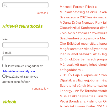
Mecseki Porcsin Piknik »
Munkalehetőség az orfűi Teker
Szavazzon a 2020-as év madar
A Duna-Dráva Nemzeti Park júli
Hírlevél feliratkozás
Ökoturisztikai Konferencia él
Zöld-Aktív Szociális Szövetkez
Szeptemberi programok a Mec
Név:
Öko-Bükkösd megnyitja a kapui
Megérkezett az Akadálymentes
E-mail:
Idén is lehet szavazni az év leg
Orfűn októberben is sok progr
Már csak két napig lehet jele
Elolvastam és elfogadom az
befogadására »
Adatvédelmi szabályzatot
2019.Év Fája a kaposvári Szaba
Hozzájárulok személyes
Díjazták a világ legjobb termész
adataim kezeléséhez
Szeretettel várjuk ökorturisztik
Lenergy - Az Év Természetfotó
Mi is az Akadálymentes Turizm
Pécsi Borudvar a Fishing on Or
Videók
Melyik faj legyen jövőre, 2012