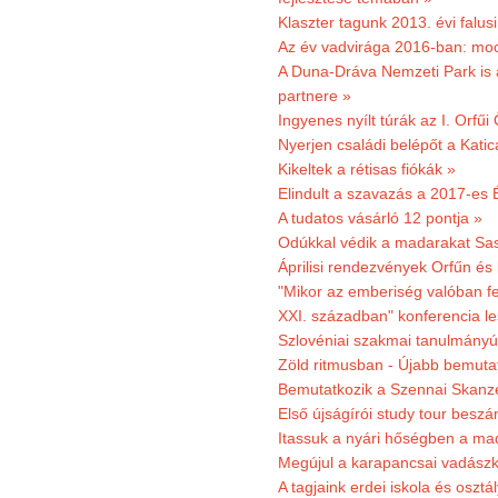
Klaszter tagunk 2013. évi falusi
Az év vadvirága 2016-ban: mocs
A Duna-Dráva Nemzeti Park is a
partnere »
Ingyenes nyílt túrák az I. Orfűi
Nyerjen családi belépőt a Kat
Kikeltek a rétisas fiókák »
Elindult a szavazás a 2017-es 
A tudatos vásárló 12 pontja »
Odúkkal védik a madarakat Sa
Áprilisi rendezvények Orfűn és
"Mikor az emberiség valóban fe
XXI. században" konferencia les
Szlovéniai szakmai tanulmányút
Zöld ritmusban - Újabb bemuta
Bemutatkozik a Szennai Skanzen
Első újságírói study tour besz
Itassuk a nyári hőségben a ma
Megújul a karapancsai vadászk
A tagjaink erdei iskola és osztál