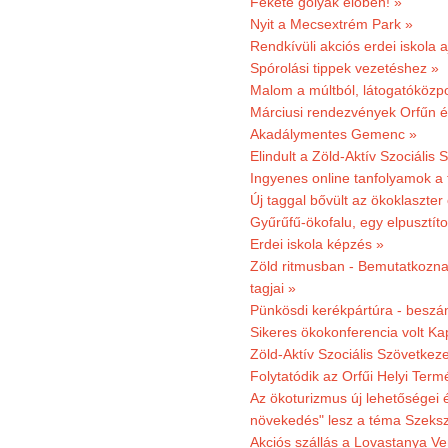
Fekete gólyák élőben! »
Nyit a Mecsextrém Park »
Rendkívüli akciós erdei iskola a
Spórolási tippek vezetéshez »
Malom a múltból, látogatóközpo
Márciusi rendezvények Orfűn 
Akadálymentes Gemenc »
Elindult a Zöld-Aktív Szociális 
Ingyenes online tanfolyamok a
Új taggal bővült az ökoklaszter
Gyűrűfű-ökofalu, egy elpusztít
Erdei iskola képzés »
Zöld ritmusban - Bemutatkoznak
tagjai »
Pünkösdi kerékpártúra - beszá
Sikeres ökokonferencia volt K
Zöld-Aktív Szociális Szövetkez
Folytatódik az Orfűi Helyi Ter
Az ökoturizmus új lehetőségei
növekedés" lesz a téma Szeks
Akciós szállás a Lovastanya V