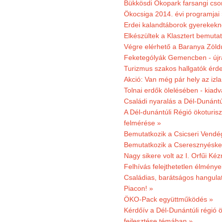
Bükkösdi Ökopark farsangi cso
Ökocsiga 2014. évi programjai
Erdei kalandtáborok gyerekekn
Elkészültek a Klasztert bemutat
Végre elérhető a Baranya Zöldú
Feketególyák Gemencben - újr
Turizmus szakos hallgatók érdek
Akció: Van még pár hely az izla
Tolnai erdők ölelésében - kiad
Családi nyaralás a Dél-Dunánt
A Dél-dunántúli Régió ökoturisz
felmérése »
Bemutatkozik a Csicseri Vendég
Bemutatkozik a Cseresznyéskert 
Nagy sikere volt az I. Orfűi K
Felhívás felejthetetlen élmény
Családias, barátságos hangulat
Piacon! »
ÖKO-Pack együttműködés »
Kérdőív a Dél-Dunántúli régió ö
fejlesztése témában »