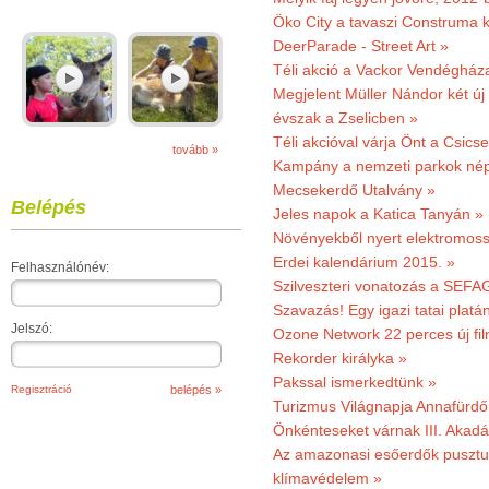
Öko City a tavaszi Construma ki
DeerParade - Street Art »
Téli akció a Vackor Vendégház
Megjelent Müller Nándor két ú
évszak a Zselicben »
Téli akcióval várja Önt a Csics
tovább »
Kampány a nemzeti parkok nép
Mecsekerdő Utalvány »
Belépés
Jeles napok a Katica Tanyán »
Növényekből nyert elektromoss
Erdei kalendárium 2015. »
Felhasználónév:
Szilveszteri vonatozás a SEFAG
Szavazás! Egy igazi tatai platán
Jelszó:
Ozone Network 22 perces új fil
Rekorder királyka »
Pakssal ismerkedtünk »
Regisztráció
Turizmus Világnapja Annafürdő
Önkénteseket várnak III. Akad
Az amazonasi esőerdők pusztu
klímavédelem »