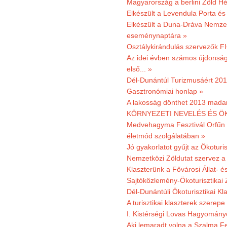
Magyarország a berlini Zöld Hé
Elkészült a Levendula Porta és 
Elkészült a Duna-Dráva Nemzet
eseménynaptára »
Osztálykirándulás szervezők F
Az idei évben számos újdonság 
első... »
Dél-Dunántúl Turizmusáért 2011
Gasztronómiai honlap »
A lakosság dönthet 2013 madar
KÖRNYEZETI NEVELÉS ÉS ÖK
Medvehagyma Fesztivál Orfűn 
életmód szolgálatában »
Jó gyakorlatot gyűjt az Ökoturis
Nemzetközi Zöldutat szervez a 
Klaszterünk a Fővárosi Állat- 
Sajtóközlemény-Ökoturisztikai 
Dél-Dunántúli Ökoturisztikai Kl
A turisztikai klaszterek szerep
I. Kistérségi Lovas Hagyomány
Aki lemaradt volna a Szalma Fes