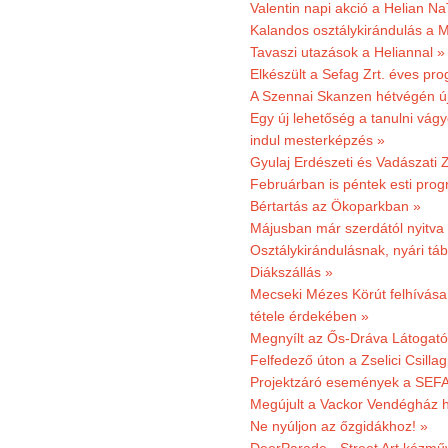
Valentin napi akció a Helian Na
Kalandos osztálykirándulás a 
Tavaszi utazások a Heliannal »
Elkészült a Sefag Zrt. éves pr
A Szennai Skanzen hétvégén újr
Egy új lehetőség a tanulni vá
indul mesterképzés »
Gyulaj Erdészeti és Vadászati 
Februárban is péntek esti prog
Bértartás az Ökoparkban »
Májusban már szerdától nyitva
Osztálykirándulásnak, nyári táb
Diákszállás »
Mecseki Mézes Körút felhívás
tétele érdekében »
Megnyílt az Ős-Dráva Látogat
Felfedező úton a Zselici Csilla
Projektzáró események a SEFA
Megújult a Vackor Vendégház h
Ne nyúljon az őzgidákhoz! »