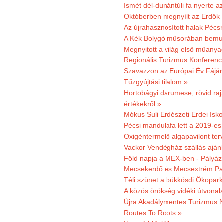
Ismét dél-dunántúli fa nyerte a
Októberben megnyílt az Erdők
Az újrahasznosított halak Pécs
A Kék Bolygó műsorában bemut
Megnyitott a világ első műanya
Regionális Turizmus Konferenc
Szavazzon az Európai Év Fájár
Tűzgyújtási tilalom »
Hortobágyi darumese, rövid raj
értékekről »
Mókus Suli Erdészeti Erdei Isko
Pécsi mandulafa lett a 2019-es
Oxigéntermelő algapavilont ter
Vackor Vendégház szállás aján
Föld napja a MEX-ben - Pályáz
Mecsekerdő és Mecsextrém Par
Téli szünet a bükkösdi Ökopar
A közös örökség vidéki útvonala
Újra Akadálymentes Turizmus 
Routes To Roots »