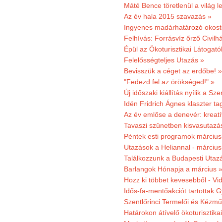
Máté Bence töretlenül a világ le
Az év hala 2015 szavazás »
Ingyenes madárhatározó okost
Felhívás: Forrásvíz őrző Civilh
Épül az Ökoturisztikai Látogat
Felelősségteljes Utazás »
Bevisszük a céget az erdőbe! »
"Fedezd fel az örökséged!" »
Új időszaki kiállítás nyílik a S
Idén Fridrich Ágnes klaszter ta
Az év emlőse a denevér: kreat
Tavaszi szünetben kisvasutazá
Péntek esti programok márciusb
Utazások a Heliannal - márciusi
Találkozzunk a Budapesti Utazás
Barlangok Hónapja a március 
Hozz ki többet kevesebből - Vi
Idős-fa-mentőakciót tartottak 
Szentlőrinci Termelői és Kézm
Határokon átívelő ökoturisztika