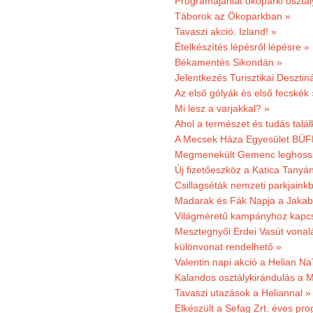
Programajánlat ökoparki osztál
Táborok az Ökoparkban »
Tavaszi akció: Izland! »
Ételkészítés lépésről lépésre »
Békamentés Sikondán »
Jelentkezés Turisztikai Deszt
Az első gólyák és első fecskék 
Mi lesz a varjakkal? »
Ahol a természet és tudás talál
A Mecsek Háza Egyesület BÜFÉS
Megmenekült Gemenc leghoss
Új fizetőeszköz a Katica Tanyá
Csillagséták nemzeti parkjain
Madarak és Fák Napja a Jaka
Világméretű kampányhoz kapcs
Mesztegnyői Erdei Vasút vonal
különvonat rendelhető »
Valentin napi akció a Helian Na
Kalandos osztálykirándulás a 
Tavaszi utazások a Heliannal »
Elkészült a Sefag Zrt. éves pr