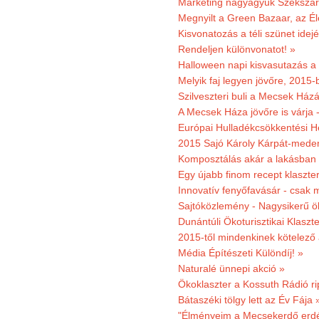
Marketing nagyágyúk Szekszárd
Megnyilt a Green Bazaar, az É
Kisvonatozás a téli szünet idej
Rendeljen különvonatot! »
Halloween napi kisvasutazás a
Melyik faj legyen jövőre, 2015
Szilveszteri buli a Mecsek Ház
A Mecsek Háza jövőre is várja 
Európai Hulladékcsökkentési H
2015 Sajó Károly Kárpát-mede
Komposztálás akár a lakásban 
Egy újabb finom recept klaszter
Innovatív fenyőfavásár - csak 
Sajtóközlemény - Nagysikerű öko
Dunántúli Ökoturisztikai Klaszte
2015-től mindenkinek kötelező 
Média Építészeti Különdíj! »
Naturalé ünnepi akció »
Ökoklaszter a Kossuth Rádió r
Bátaszéki tölgy lett az Év Fája 
"Élményeim a Mecsekerdő erdés