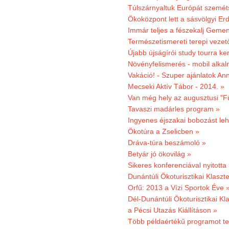
Túlszárnyaltuk Európát szemé
Ökoközpont lett a sásvölgyi Er
Immár teljes a fészekalj Geme
Természetismereti terepi vezet
Újabb újságírói study tourra ker
Növényfelismerés - mobil alka
Vakáció! - Szuper ajánlatok An
Mecseki Aktív Tábor - 2014. »
Van még hely az augusztusi "F
Tavaszi madárles program »
Ingyenes éjszakai bobozást le
Ökotúra a Zselicben »
Dráva-túra beszámoló »
Betyár jó ökovilág »
Sikeres konferenciával nyitotta
Dunántúli Ökoturisztikai Klaszte
Orfű: 2013 a Vízi Sportok Éve 
Dél-Dunántúli Ökoturisztikai Kla
a Pécsi Utazás Kiállításon »
Több példaértékű programot te