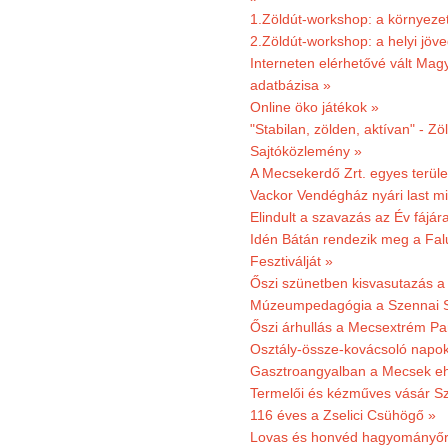
1.Zöldút-workshop: a környezet
2.Zöldút-workshop: a helyi jöv
Interneten elérhetővé vált Mag
adatbázisa »
Online öko játékok »
"Stabilan, zölden, aktívan" - Zö
Sajtóközlemény »
A Mecsekerdő Zrt. egyes terület
Vackor Vendégház nyári last mi
Elindult a szavazás az Év fájár
Idén Bátán rendezik meg a Fa
Fesztiválját »
Őszi szünetben kisvasutazás a
Múzeumpedagógia a Szennai 
Őszi árhullás a Mecsextrém Pa
Osztály-össze-kovácsoló napok
Gasztroangyalban a Mecsek eh
Termelői és kézműves vásár Sz
116 éves a Zselici Csühögő »
Lovas és honvéd hagyományőr