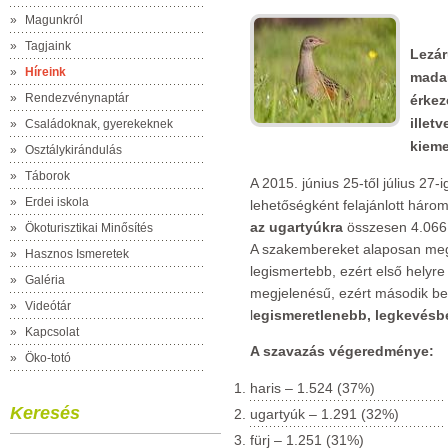
»
Magunkról
»
Tagjaink
Lezár
»
Híreink
madar
»
Rendezvénynaptár
érkez
illet
»
Családoknak, gyerekeknek
kieme
»
Osztálykirándulás
»
Táborok
A 2015. június 25-től július 27-i
»
Erdei iskola
lehetőségként felajánlott három 
az ugartyúkra
összesen 4.066 
»
Ökoturisztikai Minősítés
A szakembereket alaposan megl
»
Hasznos Ismeretek
legismertebb, ezért első helyre
»
Galéria
megjelenésű, ezért második bef
»
Videótár
l
egismeretlenebb, legkevésbé 
»
Kapcsolat
A szavazás végeredménye:
»
Öko-totó
haris – 1.524 (37%)
Keresés
ugartyúk – 1.291 (32%)
fürj – 1.251 (31%)