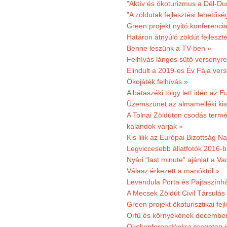
"Aktív és ökoturizmus a Dél-Du
"A zöldutak fejlesztési lehetős
Green projekt nyitó konferenci
Határon átnyúló zöldút fejleszté
Benne leszünk a TV-ben »
Felhívás lángos sütő versenyre
Elindult a 2019-es Év Fája ver
Ökojáték felhívás »
A bátaszéki tölgy lett idén az E
Üzemszünet az almamelléki ki
A Tolnai Zöldúton csodás termész
kalandok várják »
Kis lilik az Európai Bizottság 
Legviccesebb állatfotók 2016-b
Nyári “last minute” ajánlat a 
Válasz érkezett a manóktól »
Levendula Porta és Pajtaszính
A Mecsek Zöldút Civil Társulá
Green projekt ökoturisztikai fejl
Orfű és környékének december 
Ökokonferenciánkra rengeteg j