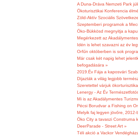
A Duna-Dráva Nemzeti Park júli
Ökoturisztikai Konferencia él
Zöld-Aktív Szociális Szövetkez
Szeptemberi programok a Mec
Öko-Bükkösd megnyitja a kapui
Megérkezett az Akadálymentes
Idén is lehet szavazni az év leg
Orfűn októberben is sok progr
Már csak két napig lehet jele
befogadására »
2019.Év Fája a kaposvári Szaba
Díjazták a világ legjobb termész
Szeretettel várjuk ökorturisztik
Lenergy - Az Év Természetfotó
Mi is az Akadálymentes Turizm
Pécsi Borudvar a Fishing on Or
Melyik faj legyen jövőre, 2012
Öko City a tavaszi Construma ki
DeerParade - Street Art »
Téli akció a Vackor Vendégház