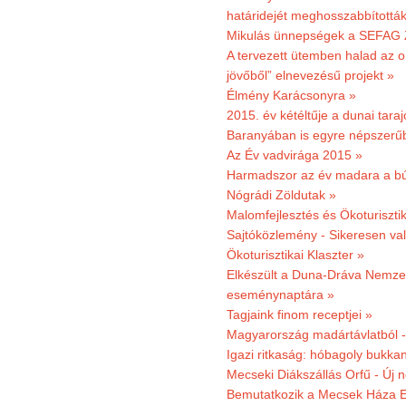
határidejét meghosszabbították
Mikulás ünnepségek a SEFAG Z
A tervezett ütemben halad az o
jövőből” elnevezésű projekt »
Élmény Karácsonyra »
2015. év kétéltűje a dunai tara
Baranyában is egyre népszerű
Az Év vadvirága 2015 »
Harmadszor az év madara a b
Nógrádi Zöldutak »
Malomfejlesztés és Ökoturiszti
Sajtóközlemény - Sikeresen való
Ökoturisztikai Klaszter »
Elkészült a Duna-Dráva Nemzet
eseménynaptára »
Tagjaink finom receptjei »
Magyarország madártávlatból 
Igazi ritkaság: hóbagoly bukkan
Mecseki Diákszállás Orfű - Új n
Bemutatkozik a Mecsek Háza E