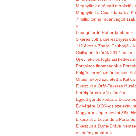
Megnyíltak a tóparti attrakciók
Megnyílott a Csúszdapark a Ka
7 millió tonna műanyagtól sza
»
Lebegő erdő Rotterdamban »
Sikeres volt a cseresznyési odú
112 éves a Zselici Csühögő - K
Csillagnéző túrák 2012-ben »
Új évi akciós foglalási kedvez
Porcsinos finomságok a Porcsi
Polgári természetőr képzés Pa
Óriási rekord született a Katic
Elkészült a Orfű-Tekeres Ifjúsá
Kerékpáros körút ajánló »
Együtt gondolkodás a Dráva és 
Év végére 100%-os szelektív h
Magyarország a berlini Zöld Hé
Elkészült a Levendula Porta és 
Elkészült a Duna-Dráva Nemzet
eseménynaptára »