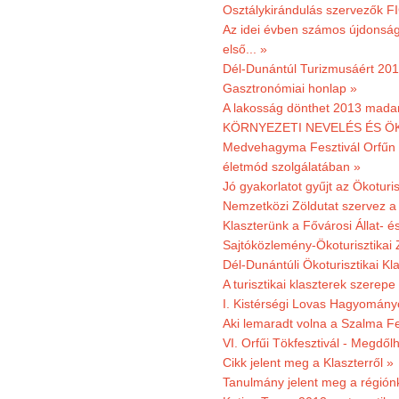
Osztálykirándulás szervezők F
Az idei évben számos újdonság 
első... »
Dél-Dunántúl Turizmusáért 2011
Gasztronómiai honlap »
A lakosság dönthet 2013 madar
KÖRNYEZETI NEVELÉS ÉS ÖK
Medvehagyma Fesztivál Orfűn 
életmód szolgálatában »
Jó gyakorlatot gyűjt az Ökoturis
Nemzetközi Zöldutat szervez a 
Klaszterünk a Fővárosi Állat- 
Sajtóközlemény-Ökoturisztikai 
Dél-Dunántúli Ökoturisztikai Kl
A turisztikai klaszterek szerep
I. Kistérségi Lovas Hagyomány
Aki lemaradt volna a Szalma Fes
VI. Orfűi Tökfesztivál - Megdől
Cikk jelent meg a Klaszterről »
Tanulmány jelent meg a régiónk