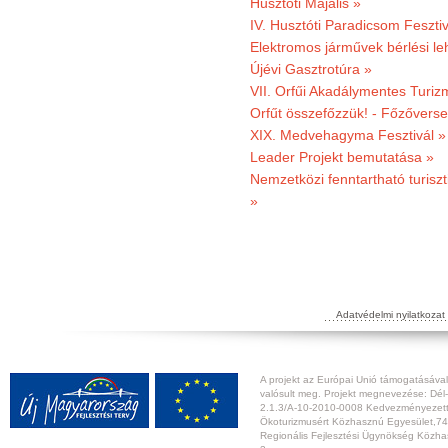
Husztóti Majális »
IV. Husztóti Paradicsom Fesztiv
Elektromos járművek bérlési l
Újévi Gasztrotúra »
VII. Orfűi Akadálymentes Turi
Orfűt összefőzzük! - Főzőverse
XIX. Medvehagyma Fesztivál »
Leader Projekt bemutatása »
Nemzetközi fenntartható turiszt
»
Adatvédelmi nyilatkozat
A projekt az Európai Unió támogatásával,
valósult meg. Projekt megnevezése: Dél-
2.1.3/A-10-2010-0008 Kedvezményezett:
Ökoturizmusért Közhasznú Egyesület,74
Regionális Fejlesztési Ügynökség Közhas