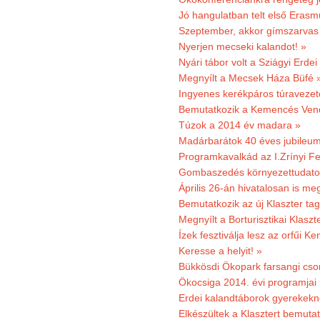
Jó hangulatban telt első Erasm
Szeptember, akkor gímszarvas 
Nyerjen mecseki kalandot! »
Nyári tábor volt a Sziágyi Erdei
Megnyílt a Mecsek Háza Büfé 
Ingyenes kerékpáros túravezet
Bemutatkozik a Kemencés Vendé
Túzok a 2014 év madara »
Madárbarátok 40 éves jubileu
Programkavalkád az I.Zrínyi Fe
Gombaszedés környezettudato
Április 26-án hivatalosan is m
Bemutatkozik az új Klaszter t
Megnyílt a Borturisztikai Klasz
Ízek fesztiválja lesz az orfűi 
Keresse a helyit! »
Bükkösdi Ökopark farsangi cso
Ökocsiga 2014. évi programjai
Erdei kalandtáborok gyerekekn
Elkészültek a Klasztert bemutat