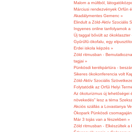
Malom a múltból, látogatóközpo
Márciusi rendezvények Orfűn 
Akadálymentes Gemenc »
Elindult a Zöld-Aktív Szociális 
Ingyenes online tanfolyamok a
Új taggal bővült az ökoklaszter
Gyűrűfű-ökofalu, egy elpusztít
Erdei iskola képzés »
Zöld ritmusban - Bemutatkoznak
tagjai »
Pünkösdi kerékpártúra - beszá
Sikeres ökokonferencia volt K
Zöld-Aktív Szociális Szövetkez
Folytatódik az Orfűi Helyi Ter
Az ökoturizmus új lehetőségei
növekedés" lesz a téma Szeks
Akciós szállás a Lovastanya V
Ökopark Pünkösdi csomagajánl
Már 3 tojás van a fészekben »
Zöld ritmusban - Elkészültek a 