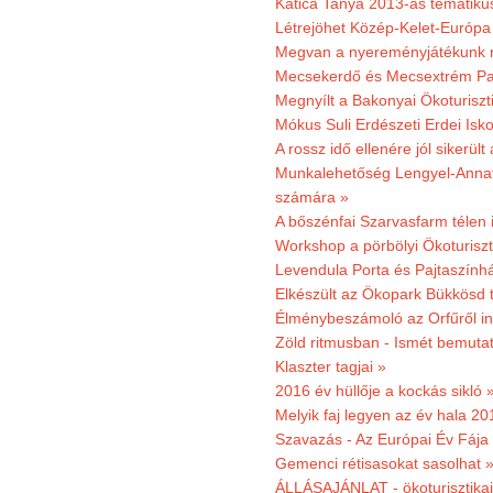
Katica Tanya 2013-as tematiku
Létrejöhet Közép-Kelet-Európa 
Megvan a nyereményjátékunk 
Mecsekerdő és Mecsextrém Park
Megnyílt a Bakonyai Ökoturiszt
Mókus Suli Erdészeti Erdei Isk
A rossz idő ellenére jól sikerült
Munkalehetőség Lengyel-Anna
számára »
A bőszénfai Szarvasfarm télen i
Workshop a pörbölyi Ökoturisz
Levendula Porta és Pajtaszínhá
Elkészült az Ökopark Bükkösd 
Élménybeszámoló az Orfűről ind
Zöld ritmusban - Ismét bemutat
Klaszter tagjai »
2016 év hüllője a kockás sikló 
Melyik faj legyen az év hala 2
Szavazás - Az Európai Év Fája
Gemenci rétisasokat sasolhat 
ÁLLÁSAJÁNLAT - ökoturisztikai