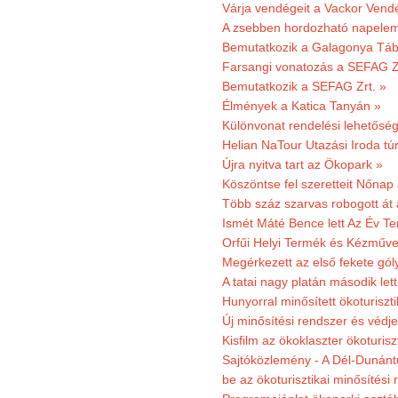
Várja vendégeit a Vackor Vend
A zsebben hordozható napeleme
Bemutatkozik a Galagonya Táb
Farsangi vonatozás a SEFAG Zr
Bemutatkozik a SEFAG Zrt. »
Élmények a Katica Tanyán »
Különvonat rendelési lehetőség
Helian NaTour Utazási Iroda tú
Újra nyitva tart az Ökopark »
Köszöntse fel szeretteit Nőna
Több száz szarvas robogott át
Ismét Máté Bence lett Az Év T
Orfűi Helyi Termék és Kézműve
Megérkezett az első fekete gó
A tatai nagy platán második le
Hunyorral minősített ökoturiszti
Új minősítési rendszer és védje
Kisfilm az ökoklaszter ökoturisz
Sajtóközlemény - A Dél-Dunántúl
be az ökoturisztikai minősítési 