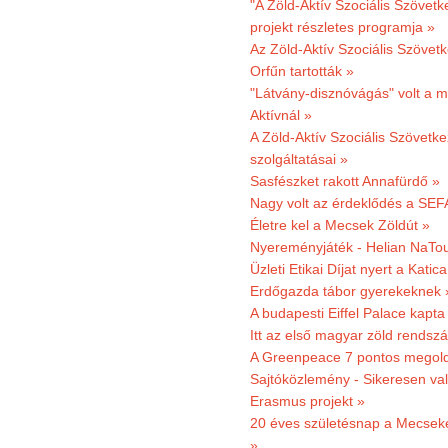
"A Zöld-Aktív Szociális Szövetk
projekt részletes programja »
Az Zöld-Aktív Szociális Szövetk
Orfűn tartották »
"Látvány-disznóvágás" volt a m
Aktívnál »
A Zöld-Aktív Szociális Szövetke
szolgáltatásai »
Sasfészket rakott Annafürdő »
Nagy volt az érdeklődés a SEF
Életre kel a Mecsek Zöldút »
Nyereményjáték - Helian NaTou
Üzleti Etikai Díjat nyert a Katic
Erdőgazda tábor gyerekeknek 
A budapesti Eiffel Palace kapta
Itt az első magyar zöld rendsz
A Greenpeace 7 pontos megoldás
Sajtóközlemény - Sikeresen val
Erasmus projekt »
20 éves születésnap a Mecsekerd
»