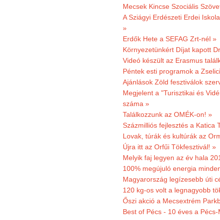
Mecsek Kincse Szociális Szöve
A Sziágyi Erdészeti Erdei Iskol
»
Erdők Hete a SEFAG Zrt-nél »
Környezetünkért Díjat kapott D
Videó készült az Erasmus talál
Péntek esti programok a Zselic
Ajánlások Zöld fesztiválok sze
Megjelent a "Turisztikai és Vid
száma »
Találkozzunk az OMÉK-on! »
Százmilliós fejlesztés a Katica
Lovak, túrák és kultúrák az O
Újra itt az Orfűi Tökfesztivál! »
Melyik faj legyen az év hala 2
100% megújuló energia minden
Magyarország legízesebb úti cé
120 kg-os volt a legnagyobb tök
Őszi akció a Mecsextrém Park
Best of Pécs - 10 éves a Pécs-