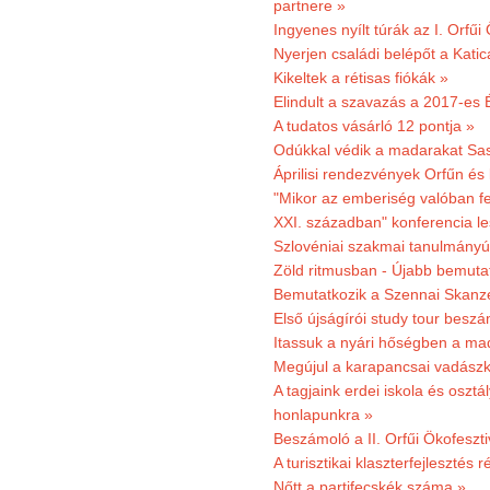
partnere »
Ingyenes nyílt túrák az I. Orfűi
Nyerjen családi belépőt a Kat
Kikeltek a rétisas fiókák »
Elindult a szavazás a 2017-es 
A tudatos vásárló 12 pontja »
Odúkkal védik a madarakat Sa
Áprilisi rendezvények Orfűn és
"Mikor az emberiség valóban fe
XXI. században" konferencia les
Szlovéniai szakmai tanulmányút
Zöld ritmusban - Újabb bemuta
Bemutatkozik a Szennai Skanzen
Első újságírói study tour besz
Itassuk a nyári hőségben a ma
Megújul a karapancsai vadászk
A tagjaink erdei iskola és osztál
honlapunkra »
Beszámoló a II. Orfűi Ökofeszti
A turisztikai klaszterfejlesztés
Nőtt a partifecskék száma »