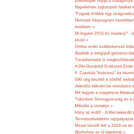
Édesanyák napja a Galagonya
Napelemes zajtompító falakat 
"Fogadj örökbe egy virágcsokro
Nemzeti Várprogram keretében 3
években »
Mi legyen 2016 év madara? - la
közül »
Online erdei szálláskereső indu
Átadták a megújult gemenci kiál
Túraútvonalat is megtisztítana
A Dél-Dunántúl Erdészeti Erdei
II. Cserkúti "kisbúcsú" és kéz
500 cég teszteli a zöldítő weba
Jelentős kékvércse-vonulásra 
Mit tegyek a magányos fiókáva
Tükörben Somogyország és a 
Mikulás a vonaton »
Irány az erdő! - A Mecsekerdő t
Természetvédelmi rajzpályázat 
Mezei tücsök lett a 2016-os év
Workshop az új tagoknál »