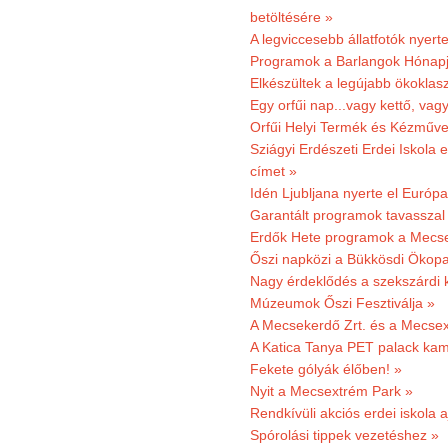
betöltésére »
A legviccesebb állatfotók nyert
Programok a Barlangok Hónapj
Elkészültek a legújabb ökoklas
Egy orfűi nap...vagy kettő, vag
Orfűi Helyi Termék és Kézműv
Sziágyi Erdészeti Erdei Iskola e
címet »
Idén Ljubljana nyerte el Európ
Garantált programok tavasszal
Erdők Hete programok a Mecs
Őszi napközi a Bükkösdi Ökop
Nagy érdeklődés a szekszárdi 
Múzeumok Őszi Fesztiválja »
A Mecsekerdő Zrt. és a Mecsex
A Katica Tanya PET palack kamp
Fekete gólyák élőben! »
Nyit a Mecsextrém Park »
Rendkívüli akciós erdei iskola a
Spórolási tippek vezetéshez »