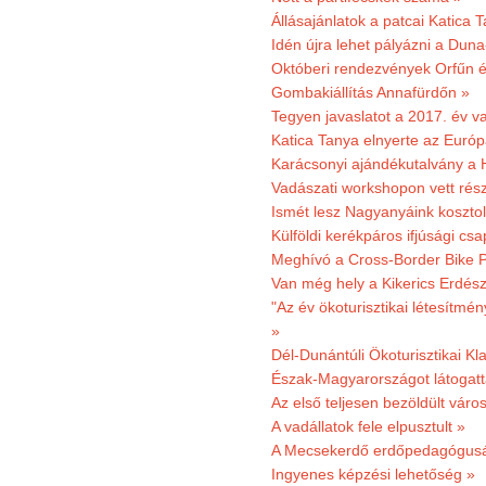
Állásajánlatok a patcai Katica
Idén újra lehet pályázni a Dun
Októberi rendezvények Orfűn 
Gombakiállítás Annafürdőn »
Tegyen javaslatot a 2017. év v
Katica Tanya elnyerte az Európ
Karácsonyi ajándékutalvány a H
Vadászati workshopon vett rés
Ismét lesz Nagyanyáink kosztol
Külföldi kerékpáros ifjúsági cs
Meghívó a Cross-Border Bike P
Van még hely a Kikerics Erdész
"Az év ökoturisztikai létesítmén
»
Dél-Dunántúli Ökoturisztikai Kl
Észak-Magyarországot látogatt
Az első teljesen bezöldült váro
A vadállatok fele elpusztult »
A Mecsekerdő erdőpedagógusáé
Ingyenes képzési lehetőség »