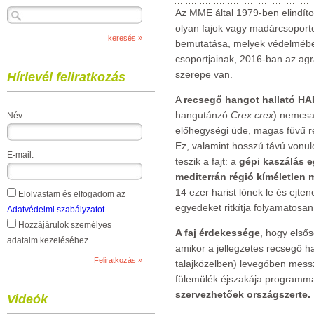
Az MME által 1979-ben elindíto
olyan fajok vagy madárcsoporto
bemutatása, melyek védelmébe
csoportjainak, 2016-ban az ag
szerepe van.
Hírlevél feliratkozás
A
recsegő hangot hallató H
hangutánzó
Crex crex
) nemcsa
Név:
előhegységi üde, magas füvű r
Ez, valamint hosszú távú vonul
E-mail:
teszik a fajt: a
gépi kaszálás eg
mediterrán régió kíméletlen
14 ezer harist lőnek le és ejte
Elolvastam és elfogadom az
egyedeket ritkítja folyamatosan
Adatvédelmi szabályzatot
Hozzájárulok személyes
A faj érdekessége
, hogy elsős
adataim kezeléséhez
amikor a jellegzetes recsegő 
talajközelben) levegőben messz
fülemülék éjszakája programm
szervezhetőek országszerte.
Videók