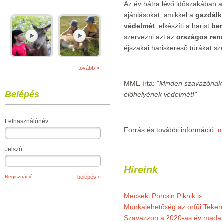
Az év hátra lévő időszakában 
ajánlásokat, amikkel a
gazdálk
védelmét
, elkészíti a harist
be
szervezni azt az
országos ren
éjszakai hariskereső túrákat sz
tovább »
MME írta: "
Minden szavazónak k
Belépés
élőhelyének védelmét!"
Felhasználónév:
Forrás és további információ:
m
Jelszó:
Híreink
Regisztráció
Mecseki Porcsin Piknik »
Munkalehetőség az orfűi Teker
Szavazzon a 2020-as év madar