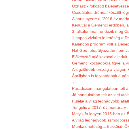
Őznász - fokozott balesetveszé
Csodálatos drónnal készült légi
A haris nyerte a "2016 év mada
Kenuval a Gemenci erdőben, a
3. alkalommal rendezik meg Cse
1 napos vízitúra lehetőség a D
Kalandos program volt a Dese
Nat Geo fotópályazatán nem vo
Előkészítő találkozóval elindul
Gemenci kócsagokra figyel a vi
A legzöldebb ország a világon 
Áprilisban is folytatódnak a pé
»
Paradicsomi hangulatban telt 
Jó hangulatban telt az idei uto
Fülelje a világ legnagyobb álla
Tengelic a 2017. év madara »
Melyik fa legyen 2015-ben az É
A világ legnagyobb szmogporsz
Munkalehetőség a Bükkösdi Ök