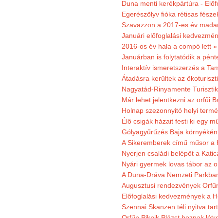
Duna menti kerékpártúra - Előfo
Egerészölyv fióka rétisas fész
Szavazzon a 2017-es év madar
Januári előfoglalási kedvezmén
2016-os év hala a compó lett »
Januárban is folytatódik a pént
Interaktív ismeretszerzés a T
Átadásra kerültek az ökoturiszt
Nagyatád-Rinyamente Turisztik
Már lehet jelentkezni az orfűi 
Holnap szezonnyitó helyi termé
Élő csigák házait festi ki egy 
Gólyagyűrűzés Baja környékén
A Sikeremberek című műsor a K
Nyerjen családi belépőt a Katic
Nyári gyermek lovas tábor az o
A Duna-Dráva Nemzeti Parkban f
Augusztusi rendezvények Orfű
Előfoglalási kedvezmények a He
Szennai Skanzen téli nyitva tar
Orfűn Piknik Plázst hoznak létr