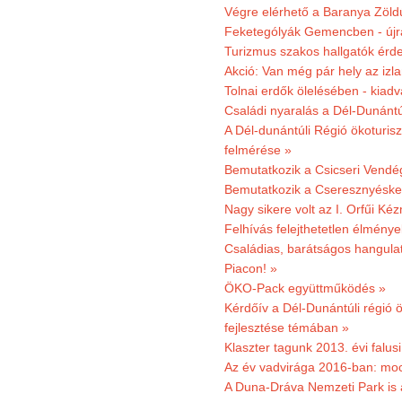
Végre elérhető a Baranya Zöldú
Feketególyák Gemencben - újr
Turizmus szakos hallgatók érdek
Akció: Van még pár hely az izla
Tolnai erdők ölelésében - kiad
Családi nyaralás a Dél-Dunánt
A Dél-dunántúli Régió ökoturisz
felmérése »
Bemutatkozik a Csicseri Vendég
Bemutatkozik a Cseresznyéskert 
Nagy sikere volt az I. Orfűi K
Felhívás felejthetetlen élmény
Családias, barátságos hangulat
Piacon! »
ÖKO-Pack együttműködés »
Kérdőív a Dél-Dunántúli régió ö
fejlesztése témában »
Klaszter tagunk 2013. évi falusi
Az év vadvirága 2016-ban: mocs
A Duna-Dráva Nemzeti Park is a