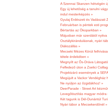
A Szennai Skanzen hétvégén újr
Egy új lehetőség a tanulni vá
indul mesterképzés »
Gyulaj Erdészeti és Vadászati 
Februárban is péntek esti prog
Bértartás az Ökoparkban »
Májusban már szerdától nyitva
Osztálykirándulásnak, nyári táb
Diákszállás »
Mecseki Mézes Körút felhívás
tétele érdekében »
Megnyílt az Ős-Dráva Látogat
Felfedező úton a Zselici Csilla
Projektzáró események a SEFA
Megújult a Vackor Vendégház h
Ne nyúljon az őzgidákhoz! »
DeerParade - Street Art kézmű
Levegőtisztítás magyar módra 
Két tagunk is Dél-Dunántúl Turi
Nyári tábor a Mecsekerdőnél »