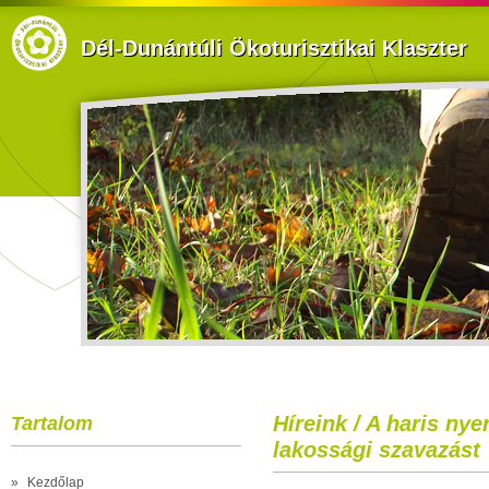
Dél-Dunántúli Ökoturisztikai Klaszter
Híreink / A haris ny
Tartalom
lakossági szavazást
»
Kezdőlap