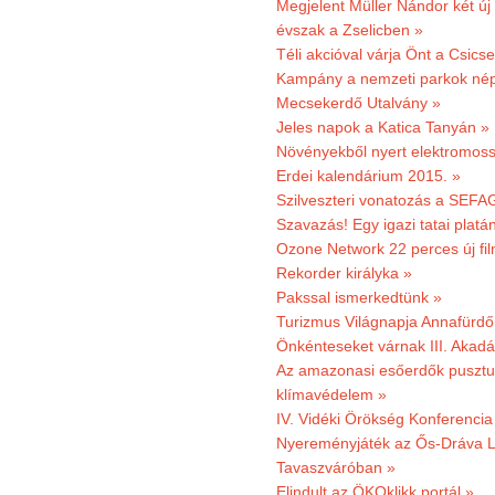
Megjelent Müller Nándor két ú
évszak a Zselicben »
Téli akcióval várja Önt a Csics
Kampány a nemzeti parkok nép
Mecsekerdő Utalvány »
Jeles napok a Katica Tanyán »
Növényekből nyert elektromoss
Erdei kalendárium 2015. »
Szilveszteri vonatozás a SEFAG
Szavazás! Egy igazi tatai platán
Ozone Network 22 perces új fil
Rekorder királyka »
Pakssal ismerkedtünk »
Turizmus Világnapja Annafürdő
Önkénteseket várnak III. Akad
Az amazonasi esőerdők pusztu
klímavédelem »
IV. Vidéki Örökség Konferencia
Nyereményjáték az Ős-Dráva L
Tavaszváróban »
Elindult az ÖKOklikk portál »