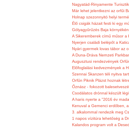
Nagyatád-Rinyamente Turisztik
Már lehet jelentkezni az orfűi 
Holnap szezonnyitó helyi termé
Élő csigák házait festi ki egy 
Gólyagyűrűzés Baja környékén
A Sikeremberek című műsor a K
Nyerjen családi belépőt a Katic
Nyári gyermek lovas tábor az o
A Duna-Dráva Nemzeti Parkban f
Augusztusi rendezvények Orfű
Előfoglalási kedvezmények a He
Szennai Skanzen téli nyitva tar
Orfűn Piknik Plázst hoznak létr
Őznász - fokozott balesetveszé
Csodálatos drónnal készült légi
A haris nyerte a "2016 év mada
Kenuval a Gemenci erdőben, a
3. alkalommal rendezik meg Cse
1 napos vízitúra lehetőség a D
Kalandos program volt a Dese