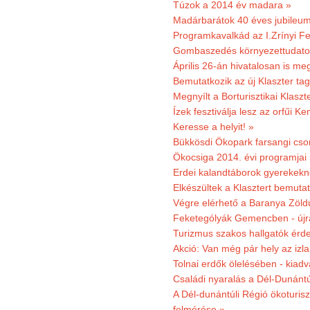
Túzok a 2014 év madara »
Madárbarátok 40 éves jubileu
Programkavalkád az I.Zrínyi Fe
Gombaszedés környezettudato
Április 26-án hivatalosan is m
Bemutatkozik az új Klaszter t
Megnyílt a Borturisztikai Klasz
Ízek fesztiválja lesz az orfűi 
Keresse a helyit! »
Bükkösdi Ökopark farsangi cso
Ökocsiga 2014. évi programjai
Erdei kalandtáborok gyerekekn
Elkészültek a Klasztert bemutat
Végre elérhető a Baranya Zöldú
Feketególyák Gemencben - újr
Turizmus szakos hallgatók érdek
Akció: Van még pár hely az izla
Tolnai erdők ölelésében - kiad
Családi nyaralás a Dél-Dunánt
A Dél-dunántúli Régió ökoturisz
felmérése »