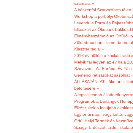
számára »
A bőszénfai Szarvasfarm télen i
Workshop a pörbölyi Ökoturisz
Levendula Porta és Pajtaszínhá
Elkészült az Ökopark Bükkösd 
Élménybeszámoló az Orfűről ind
Zöld ritmusban - Ismét bemutat
Klaszter tagjai »
2016 év hüllője a kockás sikló 
Melyik faj legyen az év hala 2
Szavazás - Az Európai Év Fája
Gemenci rétisasokat sasolhat 
ÁLLÁSAJÁNLAT - ökoturisztikai
betöltésére »
A legviccesebb állatfotók nyert
Programok a Barlangok Hónapj
Elkészültek a legújabb ökoklas
Egy orfűi nap...vagy kettő, vag
Orfűi Helyi Termék és Kézműv
Sziágyi Erdészeti Erdei Iskola e