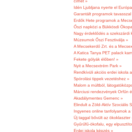
címet »
Idén Ljubljana nyerte el Európ
Garantált programok tavasszal
Erdők Hete programok a Mecs
Őszi napközi a Bükkösdi Ökop
Nagy érdeklődés a szekszárdi 
Múzeumok Őszi Fesztiválja »
A Mecsekerdő Zrt. és a Mecsex
A Katica Tanya PET palack kamp
Fekete gólyák élőben! »
Nyit a Mecsextrém Park »
Rendkívüli akciós erdei iskola a
Spórolási tippek vezetéshez »
Malom a múltból, látogatóközpo
Márciusi rendezvények Orfűn 
Akadálymentes Gemenc »
Elindult a Zöld-Aktív Szociális 
Ingyenes online tanfolyamok a
Új taggal bővült az ökoklaszter
Gyűrűfű-ökofalu, egy elpusztít
Erdei iskola képzés »