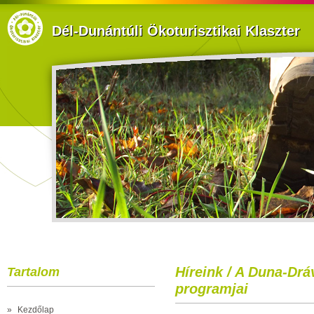
Dél-Dunántúli Ökoturisztikai Klaszter
Híreink / A Duna-Drá
Tartalom
programjai
»
Kezdőlap