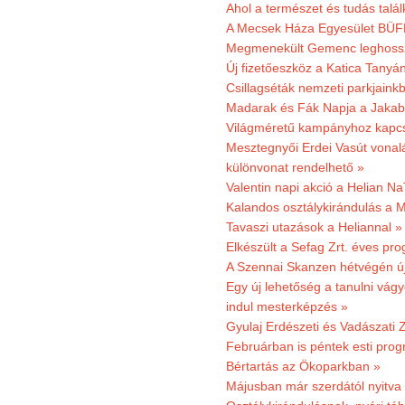
Ahol a természet és tudás talál
A Mecsek Háza Egyesület BÜFÉS
Megmenekült Gemenc leghoss
Új fizetőeszköz a Katica Tanyá
Csillagséták nemzeti parkjain
Madarak és Fák Napja a Jaka
Világméretű kampányhoz kapcs
Mesztegnyői Erdei Vasút vonal
különvonat rendelhető »
Valentin napi akció a Helian Na
Kalandos osztálykirándulás a 
Tavaszi utazások a Heliannal »
Elkészült a Sefag Zrt. éves pr
A Szennai Skanzen hétvégén újr
Egy új lehetőség a tanulni vá
indul mesterképzés »
Gyulaj Erdészeti és Vadászati 
Februárban is péntek esti prog
Bértartás az Ökoparkban »
Májusban már szerdától nyitva