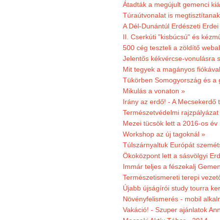
Átadták a megújult gemenci kiál
Túraútvonalat is megtisztítana
A Dél-Dunántúl Erdészeti Erdei
II. Cserkúti "kisbúcsú" és kéz
500 cég teszteli a zöldítő weba
Jelentős kékvércse-vonulásra 
Mit tegyek a magányos fiókáva
Tükörben Somogyország és a 
Mikulás a vonaton »
Irány az erdő! - A Mecsekerdő t
Természetvédelmi rajzpályázat 
Mezei tücsök lett a 2016-os év
Workshop az új tagoknál »
Túlszárnyaltuk Európát szemé
Ökoközpont lett a sásvölgyi Er
Immár teljes a fészekalj Geme
Természetismereti terepi vezet
Újabb újságírói study tourra ker
Növényfelismerés - mobil alka
Vakáció! - Szuper ajánlatok An