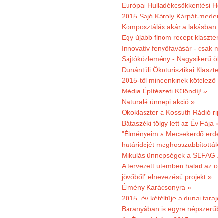
Európai Hulladékcsökkentési H
2015 Sajó Károly Kárpát-mede
Komposztálás akár a lakásban 
Egy újabb finom recept klaszter
Innovatív fenyőfavásár - csak 
Sajtóközlemény - Nagysikerű öko
Dunántúli Ökoturisztikai Klaszte
2015-től mindenkinek kötelező 
Média Építészeti Különdíj! »
Naturalé ünnepi akció »
Ökoklaszter a Kossuth Rádió r
Bátaszéki tölgy lett az Év Fája 
"Élményeim a Mecsekerdő erdés
határidejét meghosszabbították
Mikulás ünnepségek a SEFAG Z
A tervezett ütemben halad az o
jövőből” elnevezésű projekt »
Élmény Karácsonyra »
2015. év kétéltűje a dunai tara
Baranyában is egyre népszerű