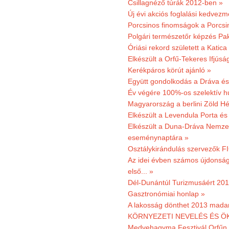
Csillagnéző túrák 2012-ben »
Új évi akciós foglalási kedvez
Porcsinos finomságok a Porcsi
Polgári természetőr képzés Pa
Óriási rekord született a Katic
Elkészült a Orfű-Tekeres Ifjúsá
Kerékpáros körút ajánló »
Együtt gondolkodás a Dráva és 
Év végére 100%-os szelektív h
Magyarország a berlini Zöld Hé
Elkészült a Levendula Porta és 
Elkészült a Duna-Dráva Nemzet
eseménynaptára »
Osztálykirándulás szervezők F
Az idei évben számos újdonság 
első... »
Dél-Dunántúl Turizmusáért 2011
Gasztronómiai honlap »
A lakosság dönthet 2013 madar
KÖRNYEZETI NEVELÉS ÉS ÖK
Medvehagyma Fesztivál Orfűn 