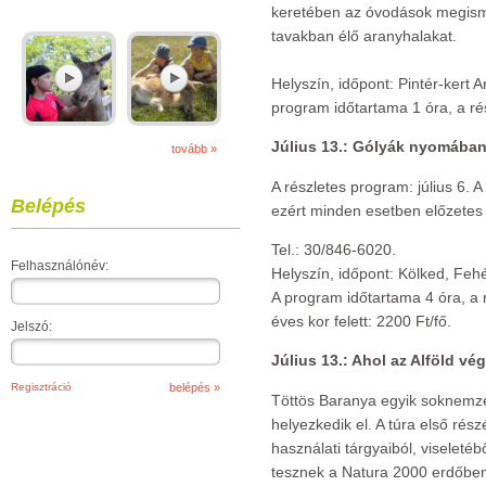
keretében az óvodások megismer
tavakban élő aranyhalakat.
Helyszín, időpont: Pintér-kert 
program időtartama 1 óra, a rész
Július 13.: Gólyák nyomába
tovább »
A részletes program: július 6. 
Belépés
ezért minden esetben előzetes
Tel.: 30/846-6020.
Felhasználónév:
Helyszín, időpont: Kölked, Fe
A program időtartama 4 óra, a r
éves kor felett: 2200 Ft/fő.
Jelszó:
Július 13.: Ahol az Alföld vé
Regisztráció
Töttös Baranya egyik soknemze
helyezkedik el. A túra első ré
használati tárgyaiból, viseletéb
tesznek a Natura 2000 erdőbe