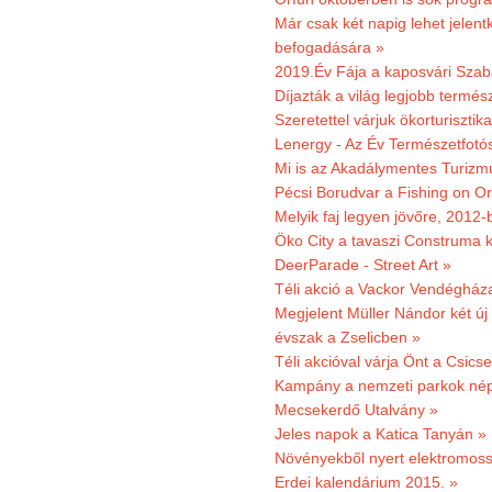
Már csak két napig lehet jele
befogadására »
2019.Év Fája a kaposvári Szaba
Díjazták a világ legjobb termész
Szeretettel várjuk ökorturisztik
Lenergy - Az Év Természetfotó
Mi is az Akadálymentes Turizm
Pécsi Borudvar a Fishing on Or
Melyik faj legyen jövőre, 2012
Öko City a tavaszi Construma ki
DeerParade - Street Art »
Téli akció a Vackor Vendégház
Megjelent Müller Nándor két ú
évszak a Zselicben »
Téli akcióval várja Önt a Csics
Kampány a nemzeti parkok nép
Mecsekerdő Utalvány »
Jeles napok a Katica Tanyán »
Növényekből nyert elektromoss
Erdei kalendárium 2015. »