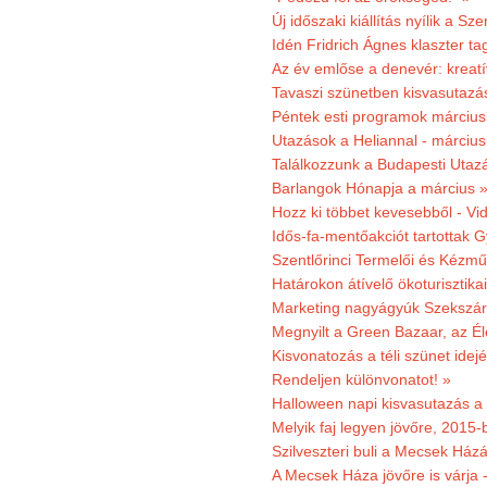
Új időszaki kiállítás nyílik a S
Idén Fridrich Ágnes klaszter ta
Az év emlőse a denevér: kreat
Tavaszi szünetben kisvasutazá
Péntek esti programok márciusb
Utazások a Heliannal - márciusi
Találkozzunk a Budapesti Utazás
Barlangok Hónapja a március 
Hozz ki többet kevesebből - Vi
Idős-fa-mentőakciót tartottak 
Szentlőrinci Termelői és Kézm
Határokon átívelő ökoturisztika
Marketing nagyágyúk Szekszárd
Megnyilt a Green Bazaar, az É
Kisvonatozás a téli szünet idej
Rendeljen különvonatot! »
Halloween napi kisvasutazás a
Melyik faj legyen jövőre, 2015
Szilveszteri buli a Mecsek Ház
A Mecsek Háza jövőre is várja 