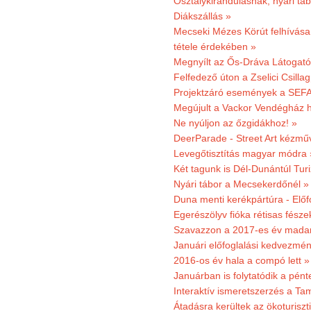
Osztálykirándulásnak, nyári táb
Diákszállás »
Mecseki Mézes Körút felhívás
tétele érdekében »
Megnyílt az Ős-Dráva Látogat
Felfedező úton a Zselici Csilla
Projektzáró események a SEFA
Megújult a Vackor Vendégház h
Ne nyúljon az őzgidákhoz! »
DeerParade - Street Art kézmű
Levegőtisztítás magyar módra 
Két tagunk is Dél-Dunántúl Turi
Nyári tábor a Mecsekerdőnél »
Duna menti kerékpártúra - Előfo
Egerészölyv fióka rétisas fész
Szavazzon a 2017-es év madar
Januári előfoglalási kedvezmén
2016-os év hala a compó lett »
Januárban is folytatódik a pént
Interaktív ismeretszerzés a T
Átadásra kerültek az ökoturiszt