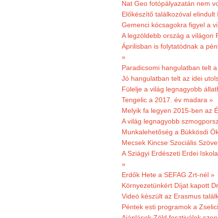
Nat Geo fotópályazatán nem vo
Előkészítő találkozóval elindul
Gemenci kócsagokra figyel a vi
A legzöldebb ország a világon 
Áprilisban is folytatódnak a pé
»
Paradicsomi hangulatban telt 
Jó hangulatban telt az idei uto
Fülelje a világ legnagyobb álla
Tengelic a 2017. év madara »
Melyik fa legyen 2015-ben az É
A világ legnagyobb szmogporsz
Munkalehetőség a Bükkösdi Ök
Mecsek Kincse Szociális Szöve
A Sziágyi Erdészeti Erdei Iskol
»
Erdők Hete a SEFAG Zrt-nél »
Környezetünkért Díjat kapott D
Videó készült az Erasmus talál
Péntek esti programok a Zselic
Ajánlások Zöld fesztiválok sze