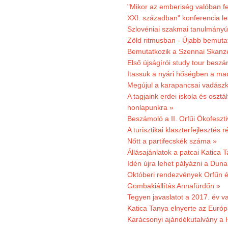
"Mikor az emberiség valóban fe
XXI. században" konferencia les
Szlovéniai szakmai tanulmányút
Zöld ritmusban - Újabb bemuta
Bemutatkozik a Szennai Skanzen
Első újságírói study tour besz
Itassuk a nyári hőségben a ma
Megújul a karapancsai vadászk
A tagjaink erdei iskola és osztál
honlapunkra »
Beszámoló a II. Orfűi Ökofeszti
A turisztikai klaszterfejlesztés
Nőtt a partifecskék száma »
Állásajánlatok a patcai Katica
Idén újra lehet pályázni a Dun
Októberi rendezvények Orfűn 
Gombakiállítás Annafürdőn »
Tegyen javaslatot a 2017. év v
Katica Tanya elnyerte az Európ
Karácsonyi ajándékutalvány a H