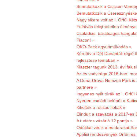
Bemutatkozik a Csicseri Vendég
Bemutatkozik a Cseresznyéskert 
Nagy sikere volt az I. Orfűi K
Felhívás felejthetetlen élmény
Családias, barátságos hangulat
Piacon! »
ÖKO-Pack együttműködés »
Kérdőív a Dél-Dunántúli régió ö
fejlesztése témában »
Klaszter tagunk 2013. évi falusi
Az év vadvirága 2016-ban: mocs
A Duna-Dráva Nemzeti Park is a
partnere »
Ingyenes nyílt túrák az I. Orfűi
Nyerjen családi belépőt a Kat
Kikeltek a rétisas fiókák »
Elindult a szavazás a 2017-es 
A tudatos vásárló 12 pontja »
Odúkkal védik a madarakat Sa
Áprilisi rendezvények Orfűn és