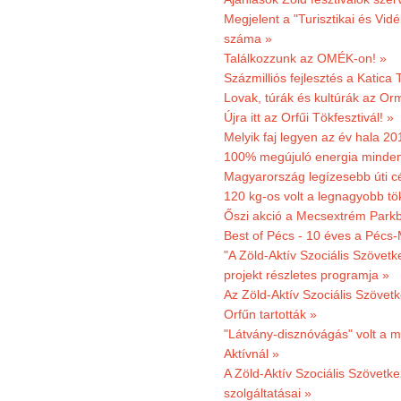
Megjelent a "Turisztikai és Vid
száma »
Találkozzunk az OMÉK-on! »
Százmilliós fejlesztés a Katica
Lovak, túrák és kultúrák az O
Újra itt az Orfűi Tökfesztivál! »
Melyik faj legyen az év hala 2
100% megújuló energia minden
Magyarország legízesebb úti cé
120 kg-os volt a legnagyobb tök
Őszi akció a Mecsextrém Park
Best of Pécs - 10 éves a Pécs-
"A Zöld-Aktív Szociális Szövetk
projekt részletes programja »
Az Zöld-Aktív Szociális Szövetk
Orfűn tartották »
"Látvány-disznóvágás" volt a m
Aktívnál »
A Zöld-Aktív Szociális Szövetke
szolgáltatásai »