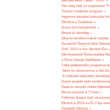
Mecseki Aktív Tábor - 2014. »
Van még hely az augusztusi "F
Tavaszi madárles program »
Ingyenes éjszakai bobozást le
Ökotúra a Zselicben »
Dráva-túra beszámoló »
Betyár jó ökovilág »
Sikeres konferenciával nyitotta
Dunántúli Ökoturisztikai Klaszte
Orfű: 2013 a Vízi Sportok Éve 
Dél-Dunántúli Ökoturisztikai Kla
a Pécsi Utazás Kiállításon »
Több példaértékű programot te
"Aktív és ökoturizmus a Dél-Du
"A zöldutak fejlesztési lehetős
Green projekt nyitó konferenci
Határon átnyúló zöldút fejleszté
Benne leszünk a TV-ben »
Felhívás lángos sütő versenyre
Elindult a 2019-es Év Fája ver
Ökojáték felhívás »