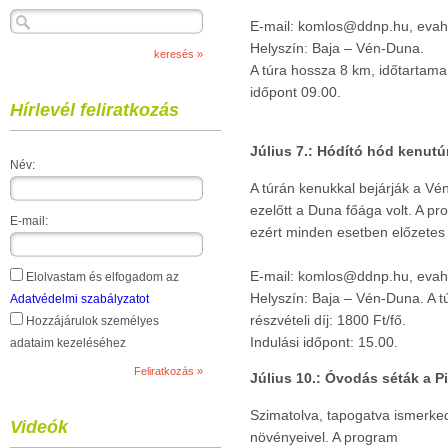
E-mail: komlos@ddnp.hu, eva
Helyszín: Baja – Vén-Duna.
A túra hossza 8 km, időtartama 3
időpont 09.00.
Hírlevél feliratkozás
Július 7.: Hódító hód kenutú
Név:
A túrán kenukkal bejárják a Vén
ezelőtt a Duna főága volt. A pr
E-mail:
ezért minden esetben előzetes
E-mail: komlos@ddnp.hu, eva
Elolvastam és elfogadom az
Helyszín: Baja – Vén-Duna. A t
Adatvédelmi szabályzatot
részvételi díj: 1800 Ft/fő.
Hozzájárulok személyes
Indulási időpont: 15.00.
adataim kezeléséhez
Július 10.: Óvodás séták a P
Szimatolva, tapogatva ismerked
Videók
növényeivel. A program