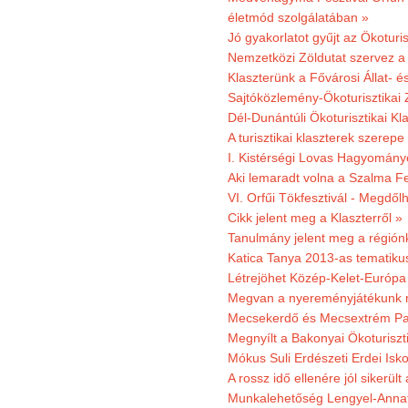
életmód szolgálatában »
Jó gyakorlatot gyűjt az Ökoturis
Nemzetközi Zöldutat szervez a 
Klaszterünk a Fővárosi Állat- 
Sajtóközlemény-Ökoturisztikai 
Dél-Dunántúli Ökoturisztikai Kl
A turisztikai klaszterek szerep
I. Kistérségi Lovas Hagyomány
Aki lemaradt volna a Szalma Fes
VI. Orfűi Tökfesztivál - Megdől
Cikk jelent meg a Klaszterről »
Tanulmány jelent meg a régiónk
Katica Tanya 2013-as tematiku
Létrejöhet Közép-Kelet-Európa 
Megvan a nyereményjátékunk 
Mecsekerdő és Mecsextrém Park
Megnyílt a Bakonyai Ökoturiszt
Mókus Suli Erdészeti Erdei Isk
A rossz idő ellenére jól sikerült
Munkalehetőség Lengyel-Anna