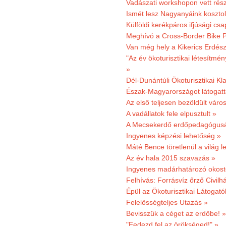
Vadászati workshopon vett rés
Ismét lesz Nagyanyáink kosztol
Külföldi kerékpáros ifjúsági cs
Meghívó a Cross-Border Bike P
Van még hely a Kikerics Erdész
"Az év ökoturisztikai létesítmén
»
Dél-Dunántúli Ökoturisztikai Kl
Észak-Magyarországot látogatt
Az első teljesen bezöldült váro
A vadállatok fele elpusztult »
A Mecsekerdő erdőpedagógusáé
Ingyenes képzési lehetőség »
Máté Bence töretlenül a világ le
Az év hala 2015 szavazás »
Ingyenes madárhatározó okost
Felhívás: Forrásvíz őrző Civilh
Épül az Ökoturisztikai Látogat
Felelősségteljes Utazás »
Bevisszük a céget az erdőbe! »
"Fedezd fel az örökséged!" »