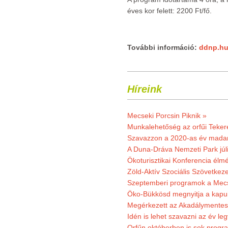
éves kor felett: 2200 Ft/fő.
További információ:
ddnp.h
Híreink
Mecseki Porcsin Piknik »
Munkalehetőség az orfűi Teker
Szavazzon a 2020-as év madar
A Duna-Dráva Nemzeti Park júli
Ökoturisztikai Konferencia él
Zöld-Aktív Szociális Szövetkez
Szeptemberi programok a Mec
Öko-Bükkösd megnyitja a kapui
Megérkezett az Akadálymentes
Idén is lehet szavazni az év leg
Orfűn októberben is sok progr