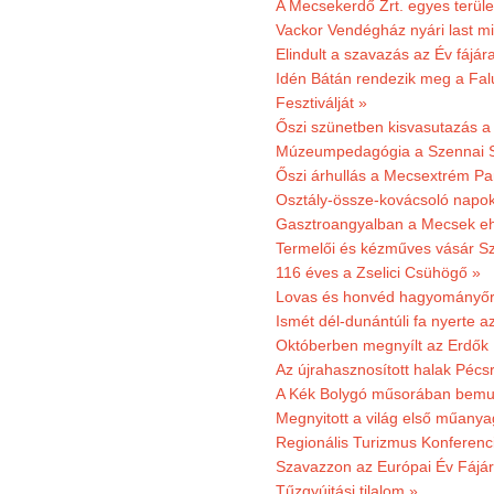
A Mecsekerdő Zrt. egyes terület
Vackor Vendégház nyári last mi
Elindult a szavazás az Év fájár
Idén Bátán rendezik meg a Fa
Fesztiválját »
Őszi szünetben kisvasutazás a
Múzeumpedagógia a Szennai 
Őszi árhullás a Mecsextrém Pa
Osztály-össze-kovácsoló napok
Gasztroangyalban a Mecsek eh
Termelői és kézműves vásár Sz
116 éves a Zselici Csühögő »
Lovas és honvéd hagyományőr
Ismét dél-dunántúli fa nyerte a
Októberben megnyílt az Erdők
Az újrahasznosított halak Pécs
A Kék Bolygó műsorában bemut
Megnyitott a világ első műanya
Regionális Turizmus Konferenc
Szavazzon az Európai Év Fájár
Tűzgyújtási tilalom »