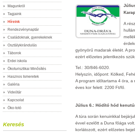
Júliu
»
Magunkról
Kara
»
Tagjaink
»
Híreink
A rés
»
Rendezvénynaptár
hullá
mellé
»
Családoknak, gyerekeknek
érdek
»
Osztálykirándulás
gyönyörű madarak életét. A pro
»
Táborok
ezért előzetes jelentkezés szü
»
Erdei iskola
Tel.: 30/846-6020.
»
Ökoturisztikai Minősítés
Helyszín, időpont: Kölked, Fe
»
Hasznos Ismeretek
A program időtartama 4 óra, a r
»
Galéria
éves kor felett: 2200 Ft/fő.
»
Videótár
»
Kapcsolat
Július 6.: Hódító hód kenutú
»
Öko-totó
A túra során kenuinkkal bejárju
évvel ezelőtt a Duna főága vol
Keresés
korlátozott, ezért előzetes bej