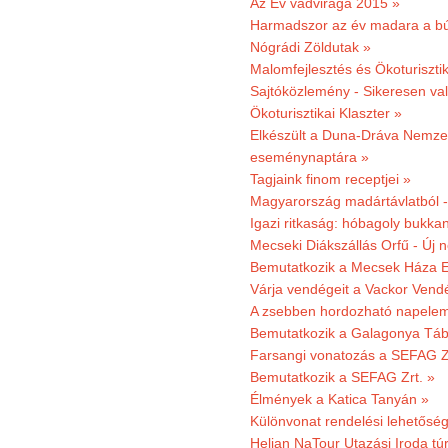
Az Év vadvirága 2015 »
Harmadszor az év madara a b
Nógrádi Zöldutak »
Malomfejlesztés és Ökoturiszti
Sajtóközlemény - Sikeresen való
Ökoturisztikai Klaszter »
Elkészült a Duna-Dráva Nemzet
eseménynaptára »
Tagjaink finom receptjei »
Magyarország madártávlatból 
Igazi ritkaság: hóbagoly bukkan
Mecseki Diákszállás Orfű - Új n
Bemutatkozik a Mecsek Háza E
Várja vendégeit a Vackor Vend
A zsebben hordozható napeleme
Bemutatkozik a Galagonya Táb
Farsangi vonatozás a SEFAG Zr
Bemutatkozik a SEFAG Zrt. »
Élmények a Katica Tanyán »
Különvonat rendelési lehetőség
Helian NaTour Utazási Iroda tú