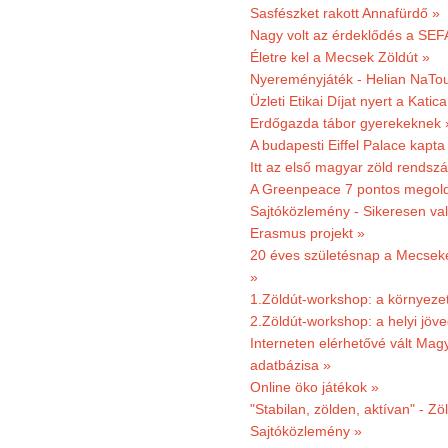
Sasfészket rakott Annafürdő »
Nagy volt az érdeklődés a SEF
Életre kel a Mecsek Zöldút »
Nyereményjáték - Helian NaTou
Üzleti Etikai Díjat nyert a Katic
Erdőgazda tábor gyerekeknek 
A budapesti Eiffel Palace kapta
Itt az első magyar zöld rendsz
A Greenpeace 7 pontos megoldás
Sajtóközlemény - Sikeresen val
Erasmus projekt »
20 éves születésnap a Mecsekerd
»
1.Zöldút-workshop: a környezet
2.Zöldút-workshop: a helyi jöv
Interneten elérhetővé vált Mag
adatbázisa »
Online öko játékok »
"Stabilan, zölden, aktívan" - Zö
Sajtóközlemény »