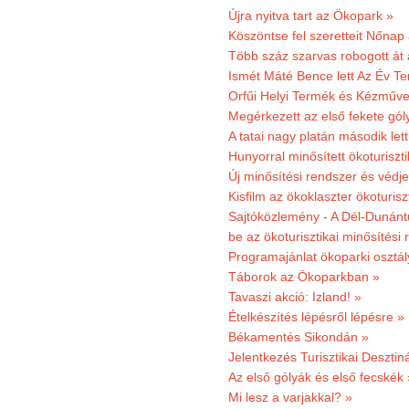
Újra nyitva tart az Ökopark »
Köszöntse fel szeretteit Nőna
Több száz szarvas robogott át
Ismét Máté Bence lett Az Év T
Orfűi Helyi Termék és Kézműve
Megérkezett az első fekete gó
A tatai nagy platán második le
Hunyorral minősített ökoturiszti
Új minősítési rendszer és védje
Kisfilm az ökoklaszter ökoturisz
Sajtóközlemény - A Dél-Dunántúl
be az ökoturisztikai minősítési 
Programajánlat ökoparki osztál
Táborok az Ökoparkban »
Tavaszi akció: Izland! »
Ételkészítés lépésről lépésre »
Békamentés Sikondán »
Jelentkezés Turisztikai Deszt
Az első gólyák és első fecskék 
Mi lesz a varjakkal? »