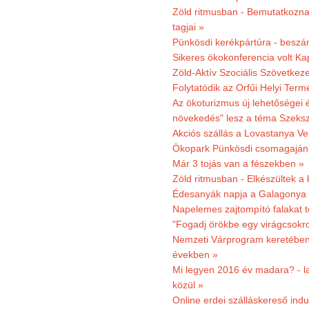
Zöld ritmusban - Bemutatkoznak
tagjai »
Pünkösdi kerékpártúra - beszá
Sikeres ökokonferencia volt K
Zöld-Aktív Szociális Szövetkez
Folytatódik az Orfűi Helyi Ter
Az ökoturizmus új lehetőségei
növekedés" lesz a téma Szeks
Akciós szállás a Lovastanya V
Ökopark Pünkösdi csomagajánl
Már 3 tojás van a fészekben »
Zöld ritmusban - Elkészültek a 
Édesanyák napja a Galagonya
Napelemes zajtompító falakat 
"Fogadj örökbe egy virágcsokro
Nemzeti Várprogram keretében 3
években »
Mi legyen 2016 év madara? - la
közül »
Online erdei szálláskereső indu