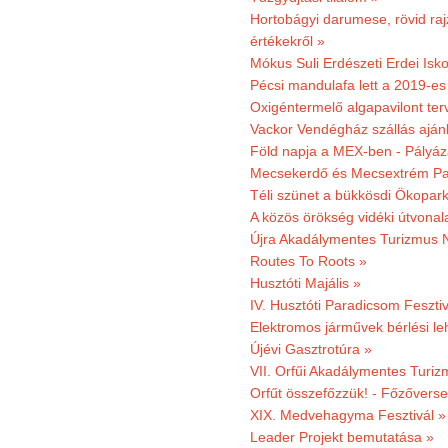
Hortobágyi darumese, rövid raj
értékekről »
Mókus Suli Erdészeti Erdei Isko
Pécsi mandulafa lett a 2019-es
Oxigéntermelő algapavilont ter
Vackor Vendégház szállás aján
Föld napja a MEX-ben - Pályáz
Mecsekerdő és Mecsextrém Par
Téli szünet a bükkösdi Ökopar
A közös örökség vidéki útvonala
Újra Akadálymentes Turizmus 
Routes To Roots »
Husztóti Majális »
IV. Husztóti Paradicsom Fesztiv
Elektromos járművek bérlési l
Újévi Gasztrotúra »
VII. Orfűi Akadálymentes Turi
Orfűt összefőzzük! - Főzőverse
XIX. Medvehagyma Fesztivál »
Leader Projekt bemutatása »