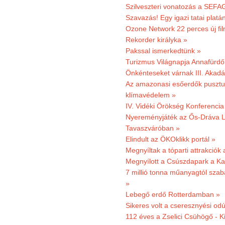
Szilveszteri vonatozás a SEFAG
Szavazás! Egy igazi tatai platán
Ozone Network 22 perces új fil
Rekorder királyka »
Pakssal ismerkedtünk »
Turizmus Világnapja Annafürdő
Önkénteseket várnak III. Akad
Az amazonasi esőerdők pusztu
klímavédelem »
IV. Vidéki Örökség Konferencia
Nyereményjáték az Ős-Dráva L
Tavaszváróban »
Elindult az ÖKOklikk portál »
Megnyíltak a tóparti attrakciók
Megnyílott a Csúszdapark a Ka
7 millió tonna műanyagtól sza
»
Lebegő erdő Rotterdamban »
Sikeres volt a cseresznyési odú
112 éves a Zselici Csühögő - K