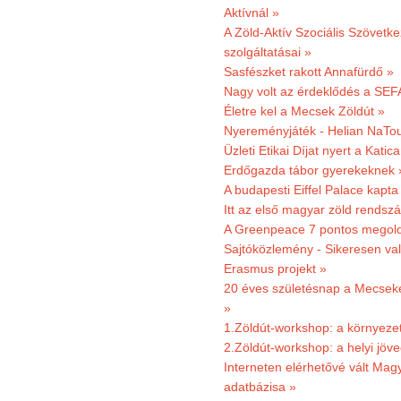
Aktívnál »
A Zöld-Aktív Szociális Szövetke
szolgáltatásai »
Sasfészket rakott Annafürdő »
Nagy volt az érdeklődés a SEF
Életre kel a Mecsek Zöldút »
Nyereményjáték - Helian NaTou
Üzleti Etikai Díjat nyert a Katic
Erdőgazda tábor gyerekeknek 
A budapesti Eiffel Palace kapta
Itt az első magyar zöld rendsz
A Greenpeace 7 pontos megoldás
Sajtóközlemény - Sikeresen val
Erasmus projekt »
20 éves születésnap a Mecsekerd
»
1.Zöldút-workshop: a környezet
2.Zöldút-workshop: a helyi jöv
Interneten elérhetővé vált Mag
adatbázisa »