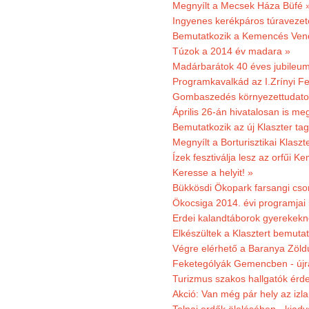
Megnyílt a Mecsek Háza Büfé 
Ingyenes kerékpáros túravezet
Bemutatkozik a Kemencés Vendé
Túzok a 2014 év madara »
Madárbarátok 40 éves jubileu
Programkavalkád az I.Zrínyi Fe
Gombaszedés környezettudato
Április 26-án hivatalosan is m
Bemutatkozik az új Klaszter t
Megnyílt a Borturisztikai Klasz
Ízek fesztiválja lesz az orfűi 
Keresse a helyit! »
Bükkösdi Ökopark farsangi cso
Ökocsiga 2014. évi programjai
Erdei kalandtáborok gyerekekn
Elkészültek a Klasztert bemutat
Végre elérhető a Baranya Zöldú
Feketególyák Gemencben - újr
Turizmus szakos hallgatók érdek
Akció: Van még pár hely az izla