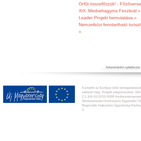
Orfűt összefőzzük! - Főzőverse
XIX. Medvehagyma Fesztivál »
Leader Projekt bemutatása »
Nemzetközi fenntartható turiszt
»
Adatvédelmi nyilatkozat
A projekt az Európai Unió támogatásával,
valósult meg. Projekt megnevezése: Dél-
2.1.3/A-10-2010-0008 Kedvezményezett:
Ökoturizmusért Közhasznú Egyesület,74
Regionális Fejlesztési Ügynökség Közhas
3.