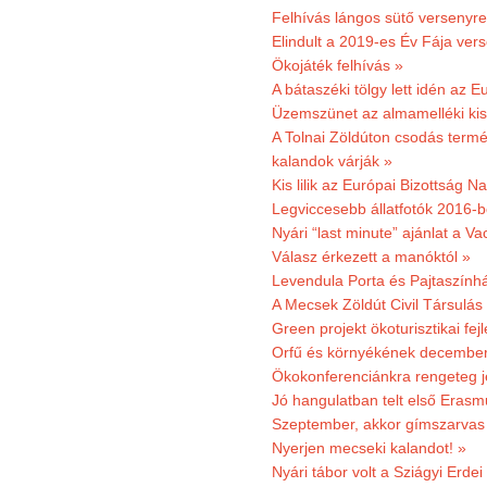
Felhívás lángos sütő versenyre
Elindult a 2019-es Év Fája ver
Ökojáték felhívás »
A bátaszéki tölgy lett idén az E
Üzemszünet az almamelléki ki
A Tolnai Zöldúton csodás termész
kalandok várják »
Kis lilik az Európai Bizottság 
Legviccesebb állatfotók 2016-b
Nyári “last minute” ajánlat a 
Válasz érkezett a manóktól »
Levendula Porta és Pajtaszính
A Mecsek Zöldút Civil Társulá
Green projekt ökoturisztikai fejl
Orfű és környékének december 
Ökokonferenciánkra rengeteg j
Jó hangulatban telt első Erasm
Szeptember, akkor gímszarvas 
Nyerjen mecseki kalandot! »
Nyári tábor volt a Sziágyi Erdei