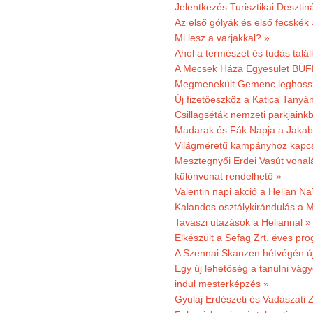
Jelentkezés Turisztikai Deszt
Az első gólyák és első fecskék 
Mi lesz a varjakkal? »
Ahol a természet és tudás talál
A Mecsek Háza Egyesület BÜFÉS
Megmenekült Gemenc leghoss
Új fizetőeszköz a Katica Tanyá
Csillagséták nemzeti parkjain
Madarak és Fák Napja a Jaka
Világméretű kampányhoz kapcs
Mesztegnyői Erdei Vasút vonal
különvonat rendelhető »
Valentin napi akció a Helian Na
Kalandos osztálykirándulás a 
Tavaszi utazások a Heliannal »
Elkészült a Sefag Zrt. éves pr
A Szennai Skanzen hétvégén újr
Egy új lehetőség a tanulni vá
indul mesterképzés »
Gyulaj Erdészeti és Vadászati 