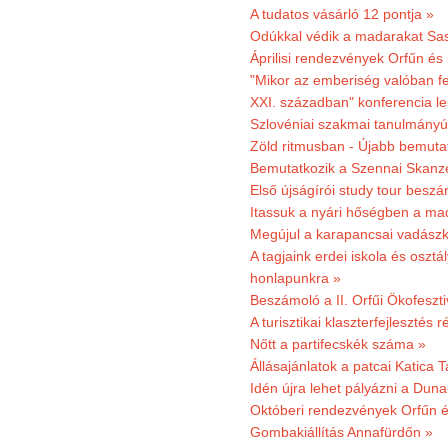
A tudatos vásárló 12 pontja »
Odúkkal védik a madarakat Sa
Áprilisi rendezvények Orfűn és
"Mikor az emberiség valóban fe
XXI. században" konferencia les
Szlovéniai szakmai tanulmányút
Zöld ritmusban - Újabb bemuta
Bemutatkozik a Szennai Skanzen
Első újságírói study tour besz
Itassuk a nyári hőségben a ma
Megújul a karapancsai vadászk
A tagjaink erdei iskola és osztál
honlapunkra »
Beszámoló a II. Orfűi Ökofeszti
A turisztikai klaszterfejlesztés
Nőtt a partifecskék száma »
Állásajánlatok a patcai Katica
Idén újra lehet pályázni a Dun
Októberi rendezvények Orfűn 
Gombakiállítás Annafürdőn »