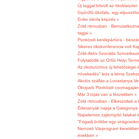
Új taggal bővült az ökoklaszter
Gyűrűfű-ökofalu, egy elpusztít
Erdei iskola képzés »
Zöld ritmusban - Bemutatkoznak
tagjai »
Pünkösdi kerékpártúra - beszá
Sikeres ökokonferencia volt K
Zöld-Aktív Szociális Szövetkez
Folytatódik az Orfűi Helyi Ter
Az ökoturizmus új lehetőségei
növekedés" lesz a téma Szeks
Akciós szállás a Lovastanya V
Ökopark Pünkösdi csomagajánl
Már 3 tojás van a fészekben »
Zöld ritmusban - Elkészültek a 
Édesanyák napja a Galagonya
Napelemes zajtompító falakat 
"Fogadj örökbe egy virágcsokro
Nemzeti Várprogram keretében 3
években »