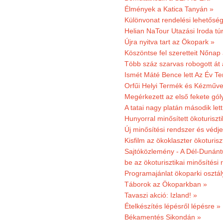
Élmények a Katica Tanyán »
Különvonat rendelési lehetőség
Helian NaTour Utazási Iroda tú
Újra nyitva tart az Ökopark »
Köszöntse fel szeretteit Nőna
Több száz szarvas robogott át
Ismét Máté Bence lett Az Év T
Orfűi Helyi Termék és Kézműve
Megérkezett az első fekete gó
A tatai nagy platán második le
Hunyorral minősített ökoturiszti
Új minősítési rendszer és védje
Kisfilm az ökoklaszter ökoturisz
Sajtóközlemény - A Dél-Dunántúl
be az ökoturisztikai minősítési 
Programajánlat ökoparki osztál
Táborok az Ökoparkban »
Tavaszi akció: Izland! »
Ételkészítés lépésről lépésre »
Békamentés Sikondán »