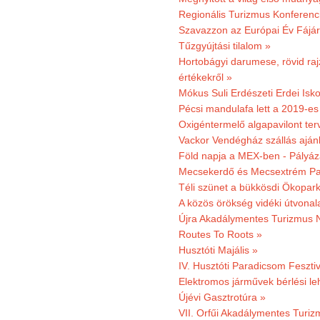
Regionális Turizmus Konferenc
Szavazzon az Európai Év Fájár
Tűzgyújtási tilalom »
Hortobágyi darumese, rövid raj
értékekről »
Mókus Suli Erdészeti Erdei Isko
Pécsi mandulafa lett a 2019-es
Oxigéntermelő algapavilont ter
Vackor Vendégház szállás aján
Föld napja a MEX-ben - Pályáz
Mecsekerdő és Mecsextrém Par
Téli szünet a bükkösdi Ökopar
A közös örökség vidéki útvonala
Újra Akadálymentes Turizmus 
Routes To Roots »
Husztóti Majális »
IV. Husztóti Paradicsom Fesztiv
Elektromos járművek bérlési l
Újévi Gasztrotúra »
VII. Orfűi Akadálymentes Turi