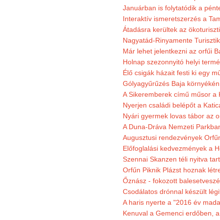
Januárban is folytatódik a pént
Interaktív ismeretszerzés a T
Átadásra kerültek az ökoturiszt
Nagyatád-Rinyamente Turisztik
Már lehet jelentkezni az orfűi 
Holnap szezonnyitó helyi termé
Élő csigák házait festi ki egy 
Gólyagyűrűzés Baja környékén
A Sikeremberek című műsor a K
Nyerjen családi belépőt a Katic
Nyári gyermek lovas tábor az o
A Duna-Dráva Nemzeti Parkban f
Augusztusi rendezvények Orfű
Előfoglalási kedvezmények a He
Szennai Skanzen téli nyitva tar
Orfűn Piknik Plázst hoznak létr
Őznász - fokozott balesetveszé
Csodálatos drónnal készült légi
A haris nyerte a "2016 év mada
Kenuval a Gemenci erdőben, a