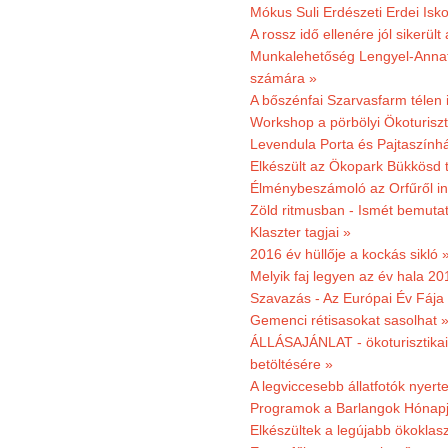
Mókus Suli Erdészeti Erdei Isk
A rossz idő ellenére jól sikerült
Munkalehetőség Lengyel-Anna
számára »
A bőszénfai Szarvasfarm télen i
Workshop a pörbölyi Ökoturisz
Levendula Porta és Pajtaszínhá
Elkészült az Ökopark Bükkösd 
Élménybeszámoló az Orfűről ind
Zöld ritmusban - Ismét bemutat
Klaszter tagjai »
2016 év hüllője a kockás sikló 
Melyik faj legyen az év hala 2
Szavazás - Az Európai Év Fája
Gemenci rétisasokat sasolhat 
ÁLLÁSAJÁNLAT - ökoturisztikai
betöltésére »
A legviccesebb állatfotók nyert
Programok a Barlangok Hónapj
Elkészültek a legújabb ökoklas