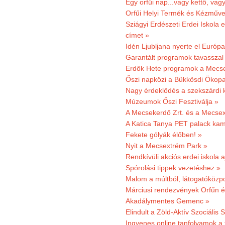
Egy orfűi nap...vagy kettő, vag
Orfűi Helyi Termék és Kézműv
Sziágyi Erdészeti Erdei Iskola e
címet »
Idén Ljubljana nyerte el Európ
Garantált programok tavasszal
Erdők Hete programok a Mecs
Őszi napközi a Bükkösdi Ökop
Nagy érdeklődés a szekszárdi 
Múzeumok Őszi Fesztiválja »
A Mecsekerdő Zrt. és a Mecsex
A Katica Tanya PET palack kamp
Fekete gólyák élőben! »
Nyit a Mecsextrém Park »
Rendkívüli akciós erdei iskola a
Spórolási tippek vezetéshez »
Malom a múltból, látogatóközpo
Márciusi rendezvények Orfűn 
Akadálymentes Gemenc »
Elindult a Zöld-Aktív Szociális 
Ingyenes online tanfolyamok a