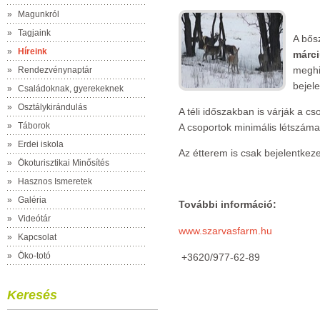
»
Magunkról
»
Tagjaink
A bős
»
Híreink
márci
meghi
»
Rendezvénynaptár
bejel
»
Családoknak, gyerekeknek
»
Osztálykirándulás
A téli időszakban is várják a c
»
Táborok
A csoportok minimális létszáma
»
Erdei iskola
Az étterem is csak bejelentkez
»
Ökoturisztikai Minősítés
»
Hasznos Ismeretek
»
Galéria
További információ:
»
Videótár
www.szarvasfarm.hu
»
Kapcsolat
»
Öko-totó
+3620/977-62-89
Keresés