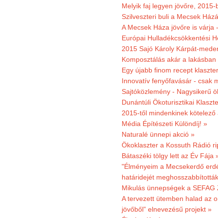
Melyik faj legyen jövőre, 2015
Szilveszteri buli a Mecsek Ház
A Mecsek Háza jövőre is várja 
Európai Hulladékcsökkentési H
2015 Sajó Károly Kárpát-mede
Komposztálás akár a lakásban 
Egy újabb finom recept klaszter
Innovatív fenyőfavásár - csak 
Sajtóközlemény - Nagysikerű öko
Dunántúli Ökoturisztikai Klaszte
2015-től mindenkinek kötelező 
Média Építészeti Különdíj! »
Naturalé ünnepi akció »
Ökoklaszter a Kossuth Rádió r
Bátaszéki tölgy lett az Év Fája 
"Élményeim a Mecsekerdő erdés
határidejét meghosszabbították
Mikulás ünnepségek a SEFAG Z
A tervezett ütemben halad az o
jövőből” elnevezésű projekt »