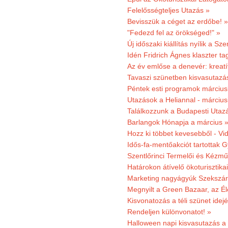
Felelősségteljes Utazás »
Bevisszük a céget az erdőbe! »
"Fedezd fel az örökséged!" »
Új időszaki kiállítás nyílik a S
Idén Fridrich Ágnes klaszter ta
Az év emlőse a denevér: kreat
Tavaszi szünetben kisvasutazá
Péntek esti programok márciusb
Utazások a Heliannal - márciusi
Találkozzunk a Budapesti Utazás
Barlangok Hónapja a március 
Hozz ki többet kevesebből - Vi
Idős-fa-mentőakciót tartottak 
Szentlőrinci Termelői és Kézm
Határokon átívelő ökoturisztika
Marketing nagyágyúk Szekszárd
Megnyilt a Green Bazaar, az É
Kisvonatozás a téli szünet idej
Rendeljen különvonatot! »
Halloween napi kisvasutazás a