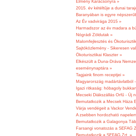
Élmény Karácsonyra »
2015. év kétéltűje a dunai tara
Baranyában is egyre népszerű
Az Év vadvirága 2015 »
Harmadszor az év madara a b
Nógrádi Zöldutak »
Malomfejlesztés és Ökoturiszti
Sajtóközlemény - Sikeresen való
Ökoturisztikai Klaszter »
Elkészült a Duna-Dráva Nemzet
eseménynaptára »
Tagjaink finom receptjei »
Magyarország madártávlatból 
Igazi ritkaság: hóbagoly bukkan
Mecseki Diákszállás Orfű - Új n
Bemutatkozik a Mecsek Háza E
Várja vendégeit a Vackor Vend
A zsebben hordozható napeleme
Bemutatkozik a Galagonya Táb
Farsangi vonatozás a SEFAG Zr
Bemutatkozik a SEFAG Zrt. »