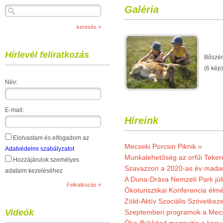
Galéria
Hírlevél feliratkozás
Bőszén
(6 kép)
Név:
E-mail:
Híreink
Elolvastam és elfogadom az
Mecseki Porcsin Piknik »
Adatvédelmi szabályzatot
Munkalehetőség az orfűi Teker
Hozzájárulok személyes
Szavazzon a 2020-as év madar
adataim kezeléséhez
A Duna-Dráva Nemzeti Park júli
Ökoturisztikai Konferencia él
Zöld-Aktív Szociális Szövetkez
Videók
Szeptemberi programok a Mec