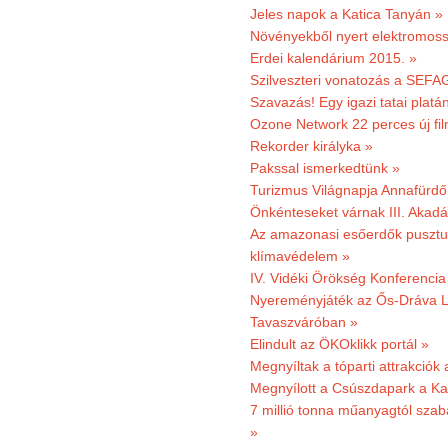
Jeles napok a Katica Tanyán »
Növényekből nyert elektromoss
Erdei kalendárium 2015. »
Szilveszteri vonatozás a SEFAG
Szavazás! Egy igazi tatai platán
Ozone Network 22 perces új fil
Rekorder királyka »
Pakssal ismerkedtünk »
Turizmus Világnapja Annafürdő
Önkénteseket várnak III. Akad
Az amazonasi esőerdők pusztu
klímavédelem »
IV. Vidéki Örökség Konferencia
Nyereményjáték az Ős-Dráva L
Tavaszváróban »
Elindult az ÖKOklikk portál »
Megnyíltak a tóparti attrakciók
Megnyílott a Csúszdapark a Ka
7 millió tonna műanyagtól sza
»