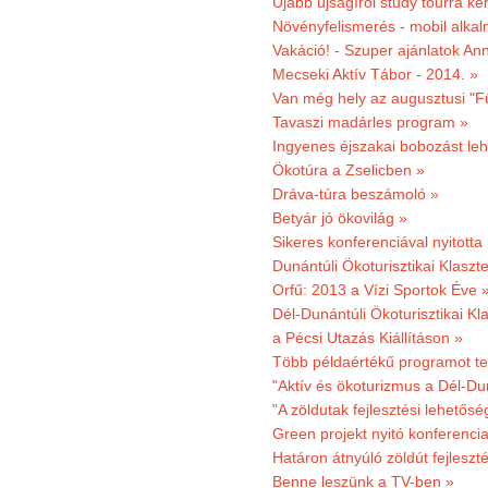
Újabb újságírói study tourra ker
Növényfelismerés - mobil alka
Vakáció! - Szuper ajánlatok An
Mecseki Aktív Tábor - 2014. »
Van még hely az augusztusi "F
Tavaszi madárles program »
Ingyenes éjszakai bobozást le
Ökotúra a Zselicben »
Dráva-túra beszámoló »
Betyár jó ökovilág »
Sikeres konferenciával nyitotta
Dunántúli Ökoturisztikai Klaszte
Orfű: 2013 a Vízi Sportok Éve 
Dél-Dunántúli Ökoturisztikai Kla
a Pécsi Utazás Kiállításon »
Több példaértékű programot te
"Aktív és ökoturizmus a Dél-Du
"A zöldutak fejlesztési lehetős
Green projekt nyitó konferenci
Határon átnyúló zöldút fejleszté
Benne leszünk a TV-ben »