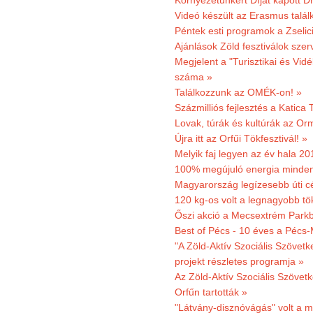
Környezetünkért Díjat kapott D
Videó készült az Erasmus talál
Péntek esti programok a Zselic
Ajánlások Zöld fesztiválok sze
Megjelent a "Turisztikai és Vid
száma »
Találkozzunk az OMÉK-on! »
Százmilliós fejlesztés a Katica
Lovak, túrák és kultúrák az O
Újra itt az Orfűi Tökfesztivál! »
Melyik faj legyen az év hala 2
100% megújuló energia minden
Magyarország legízesebb úti cé
120 kg-os volt a legnagyobb tök
Őszi akció a Mecsextrém Park
Best of Pécs - 10 éves a Pécs-
"A Zöld-Aktív Szociális Szövetk
projekt részletes programja »
Az Zöld-Aktív Szociális Szövetk
Orfűn tartották »
"Látvány-disznóvágás" volt a m