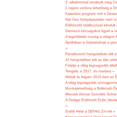
3. alkalommal rendezik meg Cse
1 napos vízitúra lehetőség a D
Kalandos program volt a Dese
Nat Geo fotópályazatán nem vo
Előkészítő találkozóval elindul
Gemenci kócsagokra figyel a vi
A legzöldebb ország a világon 
Áprilisban is folytatódnak a pé
»
Paradicsomi hangulatban telt 
Jó hangulatban telt az idei uto
Fülelje a világ legnagyobb álla
Tengelic a 2017. év madara »
Melyik fa legyen 2015-ben az É
A világ legnagyobb szmogporsz
Munkalehetőség a Bükkösdi Ök
Mecsek Kincse Szociális Szöve
A Sziágyi Erdészeti Erdei Iskol
»
Erdők Hete a SEFAG Zrt-nél »