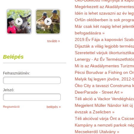
Öko-Bükkösd megnyitja a kapui
Megérkezett az Akadálymentes
Idén is lehet szavazni az év leg
Orfűn októberben is sok progr
Már csak két napig lehet jele
befogadására »
2019.Év Fája a kaposvári Szaba
tovább »
Díjazták a világ legjobb termész
Szeretettel várjuk ökorturisztik
Belépés
Lenergy - Az Év Természetfotó
Mi is az Akadálymentes Turizm
Pécsi Borudvar a Fishing on Or
Felhasználónév:
Melyik faj legyen jövőre, 2012
Öko City a tavaszi Construma ki
Jelszó:
DeerParade - Street Art »
Téli akció a Vackor Vendégház
Megjelent Müller Nándor két ú
Regisztráció
évszak a Zselicben »
Téli akcióval várja Önt a Csics
Kampány a nemzeti parkok nép
Mecsekerdő Utalvány »