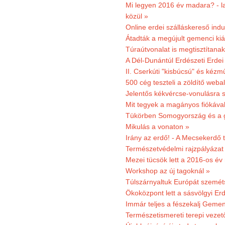
Mi legyen 2016 év madara? - la
közül »
Online erdei szálláskereső indu
Átadták a megújult gemenci kiál
Túraútvonalat is megtisztítana
A Dél-Dunántúl Erdészeti Erdei
II. Cserkúti "kisbúcsú" és kéz
500 cég teszteli a zöldítő weba
Jelentős kékvércse-vonulásra 
Mit tegyek a magányos fiókáva
Tükörben Somogyország és a 
Mikulás a vonaton »
Irány az erdő! - A Mecsekerdő t
Természetvédelmi rajzpályázat 
Mezei tücsök lett a 2016-os év
Workshop az új tagoknál »
Túlszárnyaltuk Európát szemé
Ökoközpont lett a sásvölgyi Er
Immár teljes a fészekalj Geme
Természetismereti terepi vezet