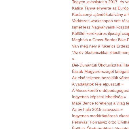
Tegyen javaslatot a 2017. év v
Katica Tanya elnyerte az Európ
Karácsonyi ajándékutalvány a H
Vadászati workshopon vett rés
Ismét lesz Nagyanyáink kosztol
Külföldi kerékpáros ifjúsági cs
Meghívó a Cross-Border Bike P
Van még hely a Kikerics Erdész
"Az év ökoturisztikai létesítmén
»
Dél-Dunántúli Ökoturisztikai Kl
Észak-Magyarországot látogatt
Az első teljesen bezöldült váro
A vadállatok fele elpusztult »
A Mecsekerdő erdőpedagógusáé
Ingyenes képzési lehetőség »
Máté Bence töretlenül a világ le
Az év hala 2015 szavazás »
Ingyenes madárhatározó okost
Felhívás: Forrásvíz őrző Civilh
Épül az Ökoturisztikai Látogat