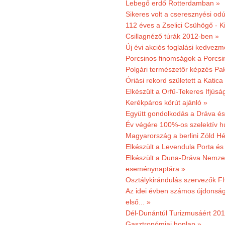
Lebegő erdő Rotterdamban »
Sikeres volt a cseresznyési odú
112 éves a Zselici Csühögő - K
Csillagnéző túrák 2012-ben »
Új évi akciós foglalási kedvez
Porcsinos finomságok a Porcsi
Polgári természetőr képzés Pa
Óriási rekord született a Katic
Elkészült a Orfű-Tekeres Ifjúsá
Kerékpáros körút ajánló »
Együtt gondolkodás a Dráva és 
Év végére 100%-os szelektív h
Magyarország a berlini Zöld Hé
Elkészült a Levendula Porta és 
Elkészült a Duna-Dráva Nemzet
eseménynaptára »
Osztálykirándulás szervezők F
Az idei évben számos újdonság 
első... »
Dél-Dunántúl Turizmusáért 2011
Gasztronómiai honlap »