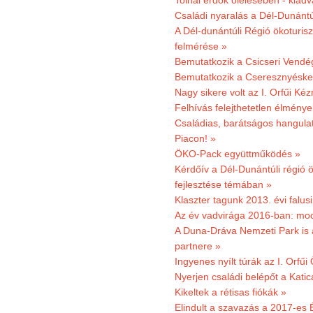
Tolnai erdők ölelésében - kiad
Családi nyaralás a Dél-Dunánt
A Dél-dunántúli Régió ökoturisz
felmérése »
Bemutatkozik a Csicseri Vendég
Bemutatkozik a Cseresznyéskert 
Nagy sikere volt az I. Orfűi K
Felhívás felejthetetlen élmény
Családias, barátságos hangulat
Piacon! »
ÖKO-Pack együttműködés »
Kérdőív a Dél-Dunántúli régió ö
fejlesztése témában »
Klaszter tagunk 2013. évi falusi
Az év vadvirága 2016-ban: mocs
A Duna-Dráva Nemzeti Park is a
partnere »
Ingyenes nyílt túrák az I. Orfűi
Nyerjen családi belépőt a Kat
Kikeltek a rétisas fiókák »
Elindult a szavazás a 2017-es 