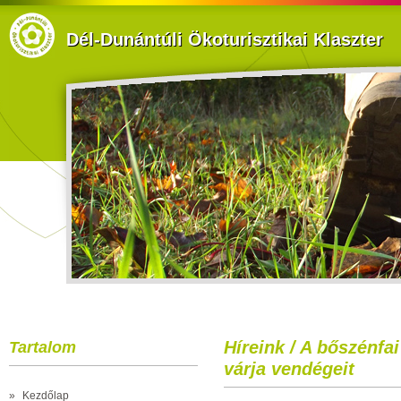
Dél-Dunántúli Ökoturisztikai Klaszter
Híreink / A bőszénfa
Tartalom
várja vendégeit
»
Kezdőlap