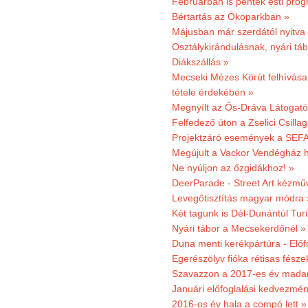
Februárban is péntek esti prog
Bértartás az Ökoparkban »
Májusban már szerdától nyitva
Osztálykirándulásnak, nyári táb
Diákszállás »
Mecseki Mézes Körút felhívás
tétele érdekében »
Megnyílt az Ős-Dráva Látogat
Felfedező úton a Zselici Csilla
Projektzáró események a SEFA
Megújult a Vackor Vendégház h
Ne nyúljon az őzgidákhoz! »
DeerParade - Street Art kézmű
Levegőtisztítás magyar módra 
Két tagunk is Dél-Dunántúl Turi
Nyári tábor a Mecsekerdőnél »
Duna menti kerékpártúra - Előfo
Egerészölyv fióka rétisas fész
Szavazzon a 2017-es év madar
Januári előfoglalási kedvezmén
2016-os év hala a compó lett »