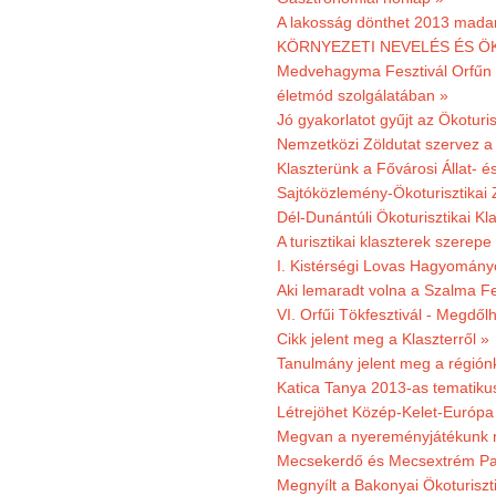
A lakosság dönthet 2013 madar
KÖRNYEZETI NEVELÉS ÉS ÖK
Medvehagyma Fesztivál Orfűn 
életmód szolgálatában »
Jó gyakorlatot gyűjt az Ökoturis
Nemzetközi Zöldutat szervez a 
Klaszterünk a Fővárosi Állat- 
Sajtóközlemény-Ökoturisztikai 
Dél-Dunántúli Ökoturisztikai Kl
A turisztikai klaszterek szerep
I. Kistérségi Lovas Hagyomány
Aki lemaradt volna a Szalma Fes
VI. Orfűi Tökfesztivál - Megdől
Cikk jelent meg a Klaszterről »
Tanulmány jelent meg a régiónk
Katica Tanya 2013-as tematiku
Létrejöhet Közép-Kelet-Európa 
Megvan a nyereményjátékunk 
Mecsekerdő és Mecsextrém Park
Megnyílt a Bakonyai Ökoturiszt