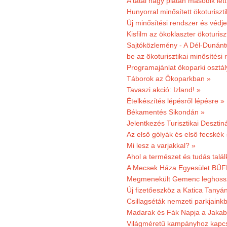
A tatai nagy platán második le
Hunyorral minősített ökoturiszti
Új minősítési rendszer és védje
Kisfilm az ökoklaszter ökoturisz
Sajtóközlemény - A Dél-Dunántúl
be az ökoturisztikai minősítési 
Programajánlat ökoparki osztál
Táborok az Ökoparkban »
Tavaszi akció: Izland! »
Ételkészítés lépésről lépésre »
Békamentés Sikondán »
Jelentkezés Turisztikai Deszt
Az első gólyák és első fecskék 
Mi lesz a varjakkal? »
Ahol a természet és tudás talál
A Mecsek Háza Egyesület BÜFÉS
Megmenekült Gemenc leghoss
Új fizetőeszköz a Katica Tanyá
Csillagséták nemzeti parkjain
Madarak és Fák Napja a Jaka
Világméretű kampányhoz kapcs