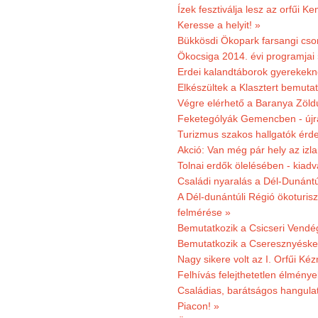
Ízek fesztiválja lesz az orfűi 
Keresse a helyit! »
Bükkösdi Ökopark farsangi cso
Ökocsiga 2014. évi programjai
Erdei kalandtáborok gyerekekn
Elkészültek a Klasztert bemutat
Végre elérhető a Baranya Zöldú
Feketególyák Gemencben - újr
Turizmus szakos hallgatók érdek
Akció: Van még pár hely az izla
Tolnai erdők ölelésében - kiad
Családi nyaralás a Dél-Dunánt
A Dél-dunántúli Régió ökoturisz
felmérése »
Bemutatkozik a Csicseri Vendég
Bemutatkozik a Cseresznyéskert 
Nagy sikere volt az I. Orfűi K
Felhívás felejthetetlen élmény
Családias, barátságos hangulat
Piacon! »