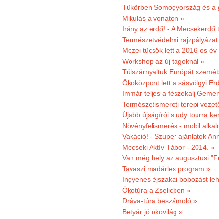
Tükörben Somogyország és a 
Mikulás a vonaton »
Irány az erdő! - A Mecsekerdő t
Természetvédelmi rajzpályázat 
Mezei tücsök lett a 2016-os év
Workshop az új tagoknál »
Túlszárnyaltuk Európát szemé
Ökoközpont lett a sásvölgyi Er
Immár teljes a fészekalj Geme
Természetismereti terepi vezet
Újabb újságírói study tourra ker
Növényfelismerés - mobil alka
Vakáció! - Szuper ajánlatok An
Mecseki Aktív Tábor - 2014. »
Van még hely az augusztusi "F
Tavaszi madárles program »
Ingyenes éjszakai bobozást le
Ökotúra a Zselicben »
Dráva-túra beszámoló »
Betyár jó ökovilág »