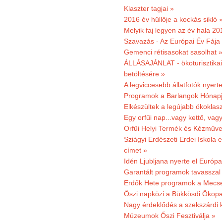
Klaszter tagjai »
2016 év hüllője a kockás sikló 
Melyik faj legyen az év hala 2
Szavazás - Az Európai Év Fája
Gemenci rétisasokat sasolhat 
ÁLLÁSAJÁNLAT - ökoturisztikai
betöltésére »
A legviccesebb állatfotók nyert
Programok a Barlangok Hónapj
Elkészültek a legújabb ökoklas
Egy orfűi nap...vagy kettő, vag
Orfűi Helyi Termék és Kézműv
Sziágyi Erdészeti Erdei Iskola e
címet »
Idén Ljubljana nyerte el Európ
Garantált programok tavasszal
Erdők Hete programok a Mecs
Őszi napközi a Bükkösdi Ökop
Nagy érdeklődés a szekszárdi 
Múzeumok Őszi Fesztiválja »