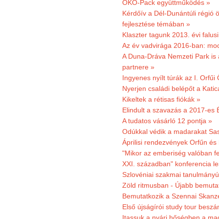
ÖKO-Pack együttműködés »
Kérdőív a Dél-Dunántúli régió ö
fejlesztése témában »
Klaszter tagunk 2013. évi falusi
Az év vadvirága 2016-ban: mocs
A Duna-Dráva Nemzeti Park is a
partnere »
Ingyenes nyílt túrák az I. Orfűi
Nyerjen családi belépőt a Kat
Kikeltek a rétisas fiókák »
Elindult a szavazás a 2017-es 
A tudatos vásárló 12 pontja »
Odúkkal védik a madarakat Sa
Áprilisi rendezvények Orfűn és
"Mikor az emberiség valóban fe
XXI. században" konferencia les
Szlovéniai szakmai tanulmányút
Zöld ritmusban - Újabb bemuta
Bemutatkozik a Szennai Skanzen
Első újságírói study tour besz
Itassuk a nyári hőségben a ma