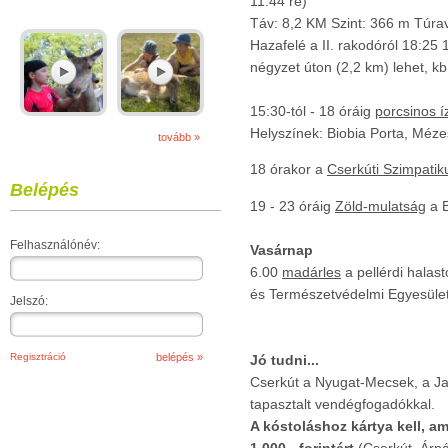
11:44 re)
Táv: 8,2 KM Szint: 366 m Túra
Hazafelé a II. rakodóról 18:25 
négyzet úton (2,2 km) lehet, kb
15:30-tól - 18 óráig
porcsinos í
Helyszínek: Biobia Porta, Méz
tovább »
18 órakor a
Cserkúti Szimpatik
Belépés
19 - 23 óráig
Zöld-mulatság
a B
Felhasználónév:
Vasárnap
6.00
madárles
a pellérdi halas
és Természetvédelmi Egyesület
Jelszó:
Regisztráció
Jó tudni...
Cserkút a Nyugat-Mecsek, a J
tapasztalt vendégfogadókkal.
A kóstoláshoz kártya kell, a