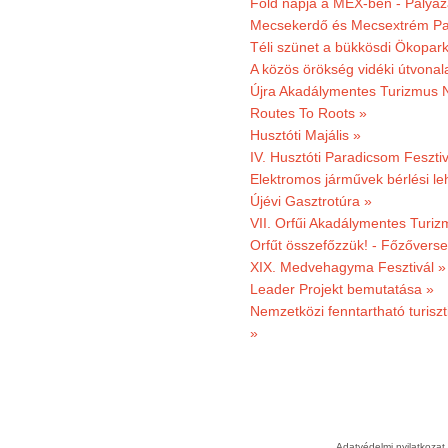
Föld napja a MEX-ben - Pályáz
Mecsekerdő és Mecsextrém Par
Téli szünet a bükkösdi Ökopar
A közös örökség vidéki útvonala
Újra Akadálymentes Turizmus 
Routes To Roots »
Husztóti Majális »
IV. Husztóti Paradicsom Fesztiv
Elektromos járművek bérlési l
Újévi Gasztrotúra »
VII. Orfűi Akadálymentes Turi
Orfűt összefőzzük! - Főzőverse
XIX. Medvehagyma Fesztivál »
Leader Projekt bemutatása »
Nemzetközi fenntartható turiszt
»
Adatvédelmi nyilatkozat