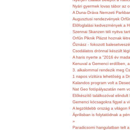
Nyári gyermek lovas tábor az o
A Duna-Dráva Nemzeti Parkban f
Augusztusi rendezvények Orfű
Előfoglalási kedvezmények a He
Szennai Skanzen téli nyitva tar
Orfűn Piknik Plázst hoznak létr
Őznász - fokozott balesetveszé
Csodálatos drónnal készült légi
A haris nyerte a "2016 év mada
Kenuval a Gemenci erdőben, a
3. alkalommal rendezik meg Cse
1 napos vízitúra lehetőség a D
Kalandos program volt a Dese
Nat Geo fotópályazatán nem vo
Előkészítő találkozóval elindul
Gemenci kócsagokra figyel a vi
A legzöldebb ország a világon 
Áprilisban is folytatódnak a pé
»
Paradicsomi hangulatban telt 