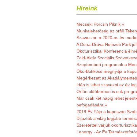
Híreink
Mecseki Porcsin Piknik »
Munkalehetőség az orfűi Teker
Szavazzon a 2020-as év madar
A Duna-Dráva Nemzeti Park júli
Ökoturisztikai Konferencia él
Zöld-Aktív Szociális Szövetkez
Szeptemberi programok a Mec
Öko-Bükkösd megnyitja a kapui
Megérkezett az Akadálymentes
Idén is lehet szavazni az év leg
Orfűn októberben is sok progr
Már csak két napig lehet jele
befogadására »
2019.Év Fája a kaposvári Szaba
Díjazták a világ legjobb termész
Szeretettel várjuk ökorturisztik
Lenergy - Az Év Természetfotó