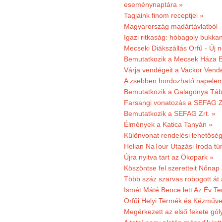
eseménynaptára »
Tagjaink finom receptjei »
Magyarország madártávlatból 
Igazi ritkaság: hóbagoly bukkan
Mecseki Diákszállás Orfű - Új n
Bemutatkozik a Mecsek Háza E
Várja vendégeit a Vackor Vend
A zsebben hordozható napeleme
Bemutatkozik a Galagonya Táb
Farsangi vonatozás a SEFAG Zr
Bemutatkozik a SEFAG Zrt. »
Élmények a Katica Tanyán »
Különvonat rendelési lehetőség
Helian NaTour Utazási Iroda tú
Újra nyitva tart az Ökopark »
Köszöntse fel szeretteit Nőna
Több száz szarvas robogott át
Ismét Máté Bence lett Az Év T
Orfűi Helyi Termék és Kézműve
Megérkezett az első fekete gó