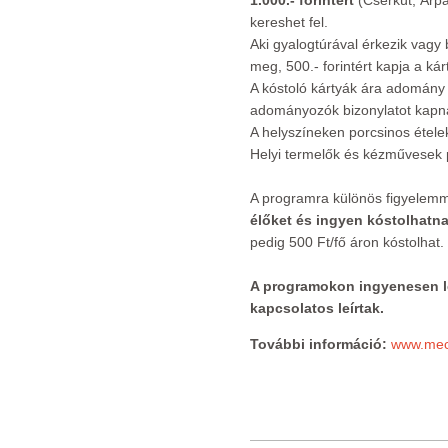
1.000.- forintért
(Cserkút, Árpá
kereshet fel.
Aki gyalogtúrával érkezik vagy b
meg, 500.- forintért kapja a kár
A kóstoló kártyák ára adomány 
adományozók bizonylatot kapn
A helyszíneken porcsinos ételek
Helyi termelők és kézművesek p
A programra különös figyelemme
élőket és ingyen kóstolhatn
pedig 500 Ft/fő áron kóstolhat.
A programokon ingyenesen leh
kapcsolatos leírtak.
További információ:
www.mec