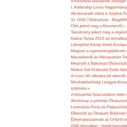
A turisztikai klaszterek szerep
I. Kistérségi Lovas Hagyomány
Aki lemaradt volna a Szalma Fes
VI. Orfűi Tökfesztivál - Megdől
Cikk jelent meg a Klaszterről »
Tanulmány jelent meg a régiónk
Katica Tanya 2013-as tematiku
Létrejöhet Közép-Kelet-Európa 
Megvan a nyereményjátékunk 
Mecsekerdő és Mecsextrém Park
Megnyílt a Bakonyai Ökoturiszt
Mókus Suli Erdészeti Erdei Isk
A rossz idő ellenére jól sikerült
Munkalehetőség Lengyel-Anna
számára »
A bőszénfai Szarvasfarm télen i
Workshop a pörbölyi Ökoturisz
Levendula Porta és Pajtaszínhá
Elkészült az Ökopark Bükkösd 
Élménybeszámoló az Orfűről ind
Zöld ritmusban - Ismét bemutat