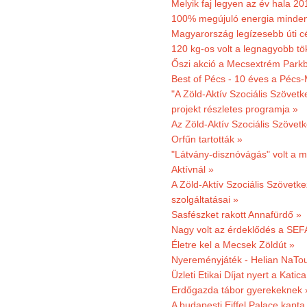
Melyik faj legyen az év hala 2
100% megújuló energia minden
Magyarország legízesebb úti cé
120 kg-os volt a legnagyobb tök
Őszi akció a Mecsextrém Park
Best of Pécs - 10 éves a Pécs-
"A Zöld-Aktív Szociális Szövetk
projekt részletes programja »
Az Zöld-Aktív Szociális Szövetk
Orfűn tartották »
"Látvány-disznóvágás" volt a m
Aktívnál »
A Zöld-Aktív Szociális Szövetke
szolgáltatásai »
Sasfészket rakott Annafürdő »
Nagy volt az érdeklődés a SEF
Életre kel a Mecsek Zöldút »
Nyereményjáték - Helian NaTou
Üzleti Etikai Díjat nyert a Katic
Erdőgazda tábor gyerekeknek 
A budapesti Eiffel Palace kapta