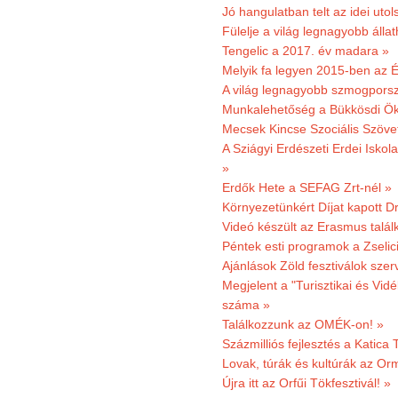
Jó hangulatban telt az idei uto
Fülelje a világ legnagyobb álla
Tengelic a 2017. év madara »
Melyik fa legyen 2015-ben az É
A világ legnagyobb szmogporsz
Munkalehetőség a Bükkösdi Ök
Mecsek Kincse Szociális Szöve
A Sziágyi Erdészeti Erdei Iskol
»
Erdők Hete a SEFAG Zrt-nél »
Környezetünkért Díjat kapott D
Videó készült az Erasmus talál
Péntek esti programok a Zselic
Ajánlások Zöld fesztiválok sze
Megjelent a "Turisztikai és Vid
száma »
Találkozzunk az OMÉK-on! »
Százmilliós fejlesztés a Katica
Lovak, túrák és kultúrák az O
Újra itt az Orfűi Tökfesztivál! »