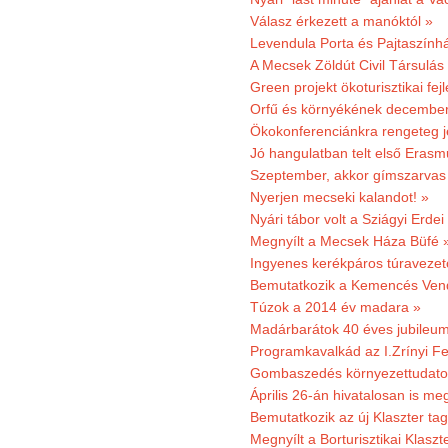
Válasz érkezett a manóktól »
Levendula Porta és Pajtaszính
A Mecsek Zöldút Civil Társulá
Green projekt ökoturisztikai fejl
Orfű és környékének december 
Ökokonferenciánkra rengeteg j
Jó hangulatban telt első Erasm
Szeptember, akkor gímszarvas 
Nyerjen mecseki kalandot! »
Nyári tábor volt a Sziágyi Erdei
Megnyílt a Mecsek Háza Büfé 
Ingyenes kerékpáros túravezet
Bemutatkozik a Kemencés Vendé
Túzok a 2014 év madara »
Madárbarátok 40 éves jubileu
Programkavalkád az I.Zrínyi Fe
Gombaszedés környezettudato
Április 26-án hivatalosan is m
Bemutatkozik az új Klaszter t
Megnyílt a Borturisztikai Klasz