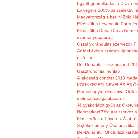
Együtt gondolkodás a Dráva és 
Év végére 100%-os szelektív h
Magyarország a berlini Zöld Hé
Elkészült a Levendula Porta és 
Elkészült a Duna-Dráva Nemzet
eseménynaptára »
Osztálykirándulás szervezők F
Az idei évben számos újdonság 
első... »
Dél-Dunántúl Turizmusáért 2011
Gasztronómiai honlap »
A lakosság dönthet 2013 madar
KÖRNYEZETI NEVELÉS ÉS ÖK
Medvehagyma Fesztivál Orfűn 
életmód szolgálatában »
Jó gyakorlatot gyűjt az Ökoturis
Nemzetközi Zöldutat szervez a 
Klaszterünk a Fővárosi Állat- 
Sajtóközlemény-Ökoturisztikai 
Dél-Dunántúli Ökoturisztikai Kl