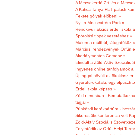
A Mecsekerdő Zrt. és a Mecsex
A Katica Tanya PET palack kamp
Fekete gólyák élőben! »
Nyit a Mecsextrém Park »
Rendkívüli akciós erdei iskola a
Spórolási tippek vezetéshez »
Malom a múltból, látogatóközpo
Márciusi rendezvények Orfűn 
Akadálymentes Gemenc »
Elindult a Zöld-Aktív Szociális 
Ingyenes online tanfolyamok a
Új taggal bővült az ökoklaszter
Gyűrűfű-ökofalu, egy elpusztít
Erdei iskola képzés »
Zöld ritmusban - Bemutatkoznak
tagjai »
Pünkösdi kerékpártúra - beszá
Sikeres ökokonferencia volt K
Zöld-Aktív Szociális Szövetkez
Folytatódik az Orfűi Helyi Ter