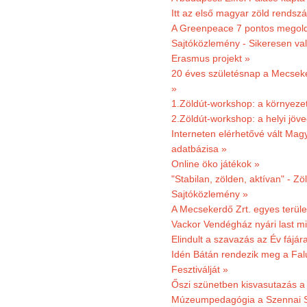
Itt az első magyar zöld rendsz
A Greenpeace 7 pontos megoldás
Sajtóközlemény - Sikeresen val
Erasmus projekt »
20 éves születésnap a Mecsekerd
»
1.Zöldút-workshop: a környezet
2.Zöldút-workshop: a helyi jöv
Interneten elérhetővé vált Mag
adatbázisa »
Online öko játékok »
"Stabilan, zölden, aktívan" - Zö
Sajtóközlemény »
A Mecsekerdő Zrt. egyes terület
Vackor Vendégház nyári last mi
Elindult a szavazás az Év fájár
Idén Bátán rendezik meg a Fa
Fesztiválját »
Őszi szünetben kisvasutazás a
Múzeumpedagógia a Szennai 