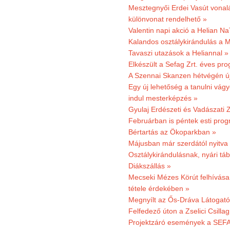
Mesztegnyői Erdei Vasút vonal
különvonat rendelhető »
Valentin napi akció a Helian Na
Kalandos osztálykirándulás a 
Tavaszi utazások a Heliannal »
Elkészült a Sefag Zrt. éves pr
A Szennai Skanzen hétvégén újr
Egy új lehetőség a tanulni vá
indul mesterképzés »
Gyulaj Erdészeti és Vadászati 
Februárban is péntek esti prog
Bértartás az Ökoparkban »
Májusban már szerdától nyitva
Osztálykirándulásnak, nyári táb
Diákszállás »
Mecseki Mézes Körút felhívás
tétele érdekében »
Megnyílt az Ős-Dráva Látogat
Felfedező úton a Zselici Csilla
Projektzáró események a SEFA