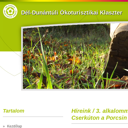
Dél-Dunántúli Ökoturisztikai Klaszter
Híreink / 3. alkalom
Tartalom
Cserkúton a Porcsin 
»
Kezdőlap