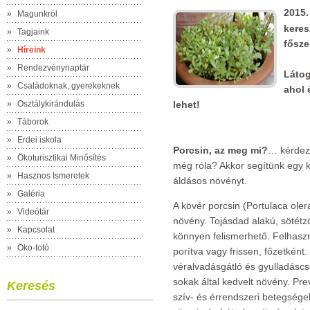
2015.
»
Magunkról
keres
»
Tagjaink
fősze
»
Híreink
»
Rendezvénynaptár
Látog
»
Családoknak, gyerekeknek
ahol 
»
Osztálykirándulás
lehet!
»
Táborok
»
Erdei iskola
Porcsin, az meg mi?
… kérdezh
»
Ökoturisztikai Minősítés
még róla? Akkor segítünk egy 
»
Hasznos Ismeretek
áldásos növényt.
»
Galéria
A kövér porcsin (Portulaca ole
»
Videótár
növény. Tojásdad alakú, sötétzö
»
Kapcsolat
könnyen felismerhető. Felhaszn
»
Öko-totó
porítva vagy frissen, főzetkén
véralvadásgátló és gyulladáscs
sokak által kedvelt növény. Pr
Keresés
szív- és érrendszeri betegség