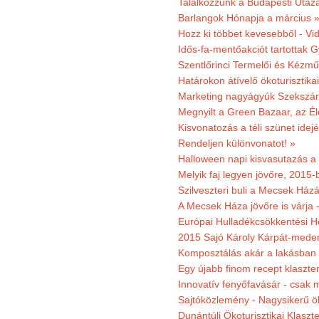
Találkozzunk a Budapesti Utazás
Barlangok Hónapja a március 
Hozz ki többet kevesebből - Vi
Idős-fa-mentőakciót tartottak 
Szentlőrinci Termelői és Kézm
Határokon átívelő ökoturisztika
Marketing nagyágyúk Szekszárd
Megnyilt a Green Bazaar, az É
Kisvonatozás a téli szünet idej
Rendeljen különvonatot! »
Halloween napi kisvasutazás a
Melyik faj legyen jövőre, 2015
Szilveszteri buli a Mecsek Ház
A Mecsek Háza jövőre is várja 
Európai Hulladékcsökkentési H
2015 Sajó Károly Kárpát-mede
Komposztálás akár a lakásban 
Egy újabb finom recept klaszter
Innovatív fenyőfavásár - csak 
Sajtóközlemény - Nagysikerű öko
Dunántúli Ökoturisztikai Klaszte