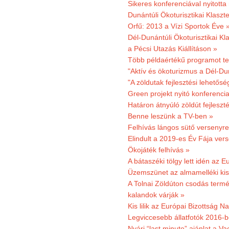
Sikeres konferenciával nyitotta
Dunántúli Ökoturisztikai Klaszte
Orfű: 2013 a Vízi Sportok Éve 
Dél-Dunántúli Ökoturisztikai Kla
a Pécsi Utazás Kiállításon »
Több példaértékű programot te
"Aktív és ökoturizmus a Dél-Du
"A zöldutak fejlesztési lehetős
Green projekt nyitó konferenci
Határon átnyúló zöldút fejleszté
Benne leszünk a TV-ben »
Felhívás lángos sütő versenyre
Elindult a 2019-es Év Fája ver
Ökojáték felhívás »
A bátaszéki tölgy lett idén az E
Üzemszünet az almamelléki ki
A Tolnai Zöldúton csodás termész
kalandok várják »
Kis lilik az Európai Bizottság 
Legviccesebb állatfotók 2016-b
Nyári “last minute” ajánlat a 