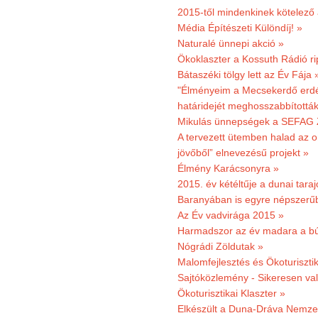
2015-től mindenkinek kötelező 
Média Építészeti Különdíj! »
Naturalé ünnepi akció »
Ökoklaszter a Kossuth Rádió r
Bátaszéki tölgy lett az Év Fája 
"Élményeim a Mecsekerdő erdés
határidejét meghosszabbították
Mikulás ünnepségek a SEFAG Z
A tervezett ütemben halad az o
jövőből” elnevezésű projekt »
Élmény Karácsonyra »
2015. év kétéltűje a dunai tara
Baranyában is egyre népszerű
Az Év vadvirága 2015 »
Harmadszor az év madara a b
Nógrádi Zöldutak »
Malomfejlesztés és Ökoturiszti
Sajtóközlemény - Sikeresen való
Ökoturisztikai Klaszter »
Elkészült a Duna-Dráva Nemzet