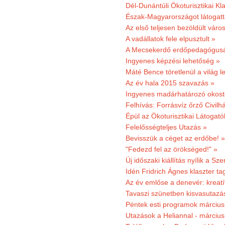
Dél-Dunántúli Ökoturisztikai Kl
Észak-Magyarországot látogatt
Az első teljesen bezöldült váro
A vadállatok fele elpusztult »
A Mecsekerdő erdőpedagógusáé
Ingyenes képzési lehetőség »
Máté Bence töretlenül a világ le
Az év hala 2015 szavazás »
Ingyenes madárhatározó okost
Felhívás: Forrásvíz őrző Civilh
Épül az Ökoturisztikai Látogat
Felelősségteljes Utazás »
Bevisszük a céget az erdőbe! »
"Fedezd fel az örökséged!" »
Új időszaki kiállítás nyílik a S
Idén Fridrich Ágnes klaszter ta
Az év emlőse a denevér: kreat
Tavaszi szünetben kisvasutazá
Péntek esti programok márciusb
Utazások a Heliannal - márciusi