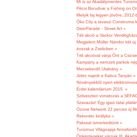
Mi is az Akadálymentes Turizm
Pécsi Borudvar a Fishing on Or
Melyik faj legyen jövőre, 2012
Öko City a tavaszi Construma ki
DeerParade - Street Art »
Téli akció a Vackor Vendégház
Megjelent Müller Nándor két ú
évszak a Zselicben »
Téli akcióval várja Önt a Csics
Kampány a nemzeti parkok nép
Mecsekerdő Utalvány »
Jeles napok a Katica Tanyán »
Növényekből nyert elektromoss
Erdei kalendárium 2015. »
Szilveszteri vonatozás a SEFAG
Szavazás! Egy igazi tatai platán
Ozone Network 22 perces új fil
Rekorder királyka »
Pakssal ismerkedtünk »
Turizmus Világnapja Annafürdő
Önkénteseket várnak III. Akad