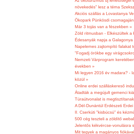
Az ökoturizmus új lehetőségei
növekedés" lesz a téma Szeks
Akciós szállás a Lovastanya V
Ökopark Pünkösdi csomagajánl
Már 3 tojás van a fészekben »
Zöld ritmusban - Elkészültek a 
Édesanyák napja a Galagonya
Napelemes zajtompító falakat 
"Fogadj örökbe egy virágcsokro
Nemzeti Várprogram keretében 3
években »
Mi legyen 2016 év madara? - la
közül »
Online erdei szálláskereső indu
Átadták a megújult gemenci kiál
Túraútvonalat is megtisztítana
A Dél-Dunántúl Erdészeti Erdei
II. Cserkúti "kisbúcsú" és kéz
500 cég teszteli a zöldítő weba
Jelentős kékvércse-vonulásra 
Mit tegyek a magányos fiókáva