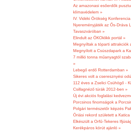
Az amazonasi esőerdők pusztu
klímavédelem »
IV. Vidéki Örökség Konferencia
Nyereményjáték az Ős-Dráva L
Tavaszváróban »
Elindult az ÖKOklikk portál »
Megnyíltak a tóparti attrakciók
Megnyílott a Csúszdapark a Ka
7 millió tonna műanyagtól sza
»
Lebegő erdő Rotterdamban »
Sikeres volt a cseresznyési odú
112 éves a Zselici Csühögő - K
Csillagnéző túrák 2012-ben »
Új évi akciós foglalási kedvez
Porcsinos finomságok a Porcsi
Polgári természetőr képzés Pa
Óriási rekord született a Katic
Elkészült a Orfű-Tekeres Ifjúsá
Kerékpáros körút ajánló »