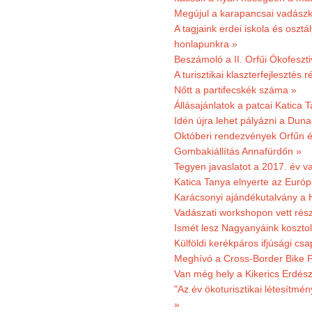
Megújul a karapancsai vadászk
A tagjaink erdei iskola és osztál
honlapunkra »
Beszámoló a II. Orfűi Ökofeszti
A turisztikai klaszterfejlesztés
Nőtt a partifecskék száma »
Állásajánlatok a patcai Katica
Idén újra lehet pályázni a Dun
Októberi rendezvények Orfűn 
Gombakiállítás Annafürdőn »
Tegyen javaslatot a 2017. év v
Katica Tanya elnyerte az Európ
Karácsonyi ajándékutalvány a H
Vadászati workshopon vett rés
Ismét lesz Nagyanyáink kosztol
Külföldi kerékpáros ifjúsági cs
Meghívó a Cross-Border Bike P
Van még hely a Kikerics Erdész
"Az év ökoturisztikai létesítmén
»