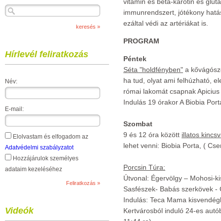
vitamin és béta-karotin és gluta
immunrendszert, jótékony hatáss
ezáltal védi az artériákat is.
PROGRAM
Hírlevél feliratkozás
Péntek
Séta "holdfényben"
a kővágószől
ha tud, olyat ami felhúzható, e
Név:
római lakomát csapnak Apicius
Indulás 19 órakor A Biobia Port
E-mail:
Szombat
9 és 12 óra között
illatos kincs
Elolvastam és elfogadom az
lehet venni: Biobia Porta, ( Cse
Adatvédelmi szabályzatot
Hozzájárulok személyes
Porcsin Túra:
adataim kezeléséhez
Útvonal: Égervölgy – Mohosi-kis
Sasfészek- Babás szerkövek - 
Indulás: Teca Mama kisvendéglő
Videók
Kertvárosból induló 24-es autó