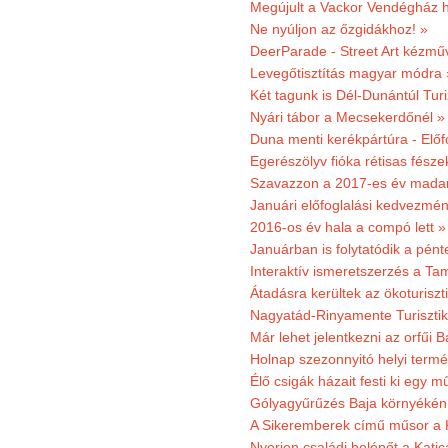
Megújult a Vackor Vendégház h
Ne nyúljon az őzgidákhoz! »
DeerParade - Street Art kézmű
Levegőtisztítás magyar módra 
Két tagunk is Dél-Dunántúl Turi
Nyári tábor a Mecsekerdőnél »
Duna menti kerékpártúra - Előfo
Egerészölyv fióka rétisas fész
Szavazzon a 2017-es év madar
Januári előfoglalási kedvezmén
2016-os év hala a compó lett »
Januárban is folytatódik a pént
Interaktív ismeretszerzés a T
Átadásra kerültek az ökoturiszt
Nagyatád-Rinyamente Turisztik
Már lehet jelentkezni az orfűi 
Holnap szezonnyitó helyi termé
Élő csigák házait festi ki egy 
Gólyagyűrűzés Baja környékén
A Sikeremberek című műsor a K
Nyerjen családi belépőt a Katic