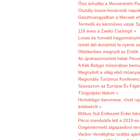
Őszi árhullás a Mecsextrém Pa
Osztály-össze-kovácsoló napok
Gasztroangyalban a Mecsek eh
Termelői és kézműves vásár Sz
116 éves a Zselici Csühögő »
Lovas és honvéd hagyományőr
Ismét dél-dunántúli fa nyerte a
Októberben megnyílt az Erdők
Az újrahasznosított halak Pécs
A Kék Bolygó műsorában bemut
Megnyitott a világ első műanya
Regionális Turizmus Konferenc
Szavazzon az Európai Év Fájár
Tűzgyújtási tilalom »
Hortobágyi darumese, rövid raj
értékekről »
Mókus Suli Erdészeti Erdei Isko
Pécsi mandulafa lett a 2019-es
Oxigéntermelő algapavilont ter
Vackor Vendégház szállás aján