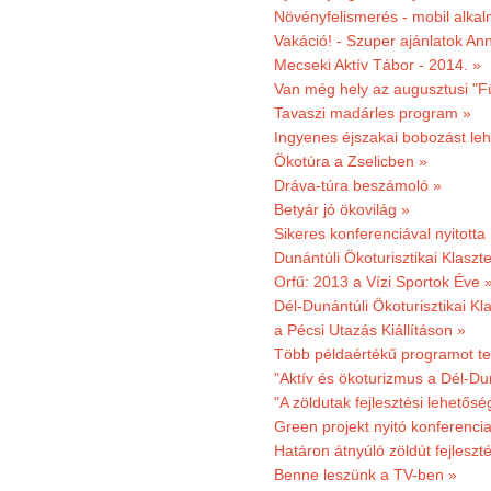
Növényfelismerés - mobil alka
Vakáció! - Szuper ajánlatok An
Mecseki Aktív Tábor - 2014. »
Van még hely az augusztusi "F
Tavaszi madárles program »
Ingyenes éjszakai bobozást le
Ökotúra a Zselicben »
Dráva-túra beszámoló »
Betyár jó ökovilág »
Sikeres konferenciával nyitotta
Dunántúli Ökoturisztikai Klaszte
Orfű: 2013 a Vízi Sportok Éve 
Dél-Dunántúli Ökoturisztikai Kla
a Pécsi Utazás Kiállításon »
Több példaértékű programot te
"Aktív és ökoturizmus a Dél-Du
"A zöldutak fejlesztési lehetős
Green projekt nyitó konferenci
Határon átnyúló zöldút fejleszté
Benne leszünk a TV-ben »