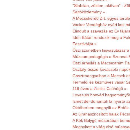
"Stabilan, zölden, aktívan" - Zö
Sajtóközlemény »
A Mecsekerdő Zrt. egyes terület
Vackor Vendégház nyári last mi
Elindult a szavazás az Év fájár
Idén Bátán rendezik meg a Fa
Fesztiválját »
Őszi szünetben kisvasutazás a
Múzeumpedagógia a Szennai 
Őszi árhullás a Mecsextrém Pa
Osztály-össze-kovácsoló napok
Gasztroangyalban a Mecsek eh
Termelői és kézműves vásár Sz
116 éves a Zselici Csühögő »
Lovas és honvéd hagyományőr
Ismét dél-dunántúli fa nyerte a
Októberben megnyílt az Erdők
Az újrahasznosított halak Pécs
A Kék Bolygó műsorában bemut
Megnyitott a világ első műanya