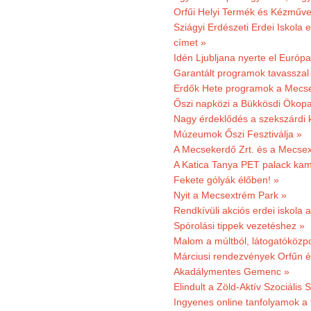
Orfűi Helyi Termék és Kézműv
Sziágyi Erdészeti Erdei Iskola e
címet »
Idén Ljubljana nyerte el Európ
Garantált programok tavasszal
Erdők Hete programok a Mecs
Őszi napközi a Bükkösdi Ökop
Nagy érdeklődés a szekszárdi 
Múzeumok Őszi Fesztiválja »
A Mecsekerdő Zrt. és a Mecsex
A Katica Tanya PET palack kamp
Fekete gólyák élőben! »
Nyit a Mecsextrém Park »
Rendkívüli akciós erdei iskola a
Spórolási tippek vezetéshez »
Malom a múltból, látogatóközpo
Márciusi rendezvények Orfűn 
Akadálymentes Gemenc »
Elindult a Zöld-Aktív Szociális 
Ingyenes online tanfolyamok a