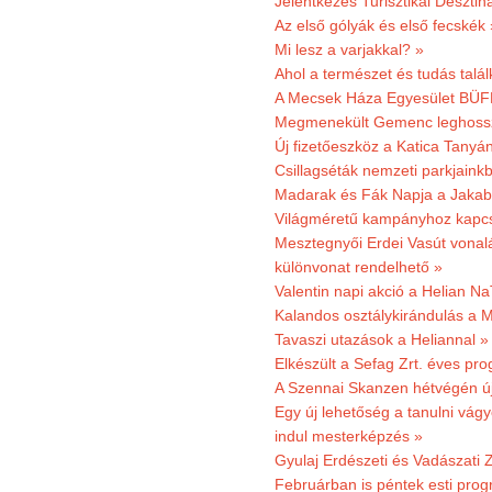
Jelentkezés Turisztikai Deszt
Az első gólyák és első fecskék 
Mi lesz a varjakkal? »
Ahol a természet és tudás talál
A Mecsek Háza Egyesület BÜFÉS
Megmenekült Gemenc leghoss
Új fizetőeszköz a Katica Tanyá
Csillagséták nemzeti parkjain
Madarak és Fák Napja a Jaka
Világméretű kampányhoz kapcs
Mesztegnyői Erdei Vasút vonal
különvonat rendelhető »
Valentin napi akció a Helian Na
Kalandos osztálykirándulás a 
Tavaszi utazások a Heliannal »
Elkészült a Sefag Zrt. éves pr
A Szennai Skanzen hétvégén újr
Egy új lehetőség a tanulni vá
indul mesterképzés »
Gyulaj Erdészeti és Vadászati 
Februárban is péntek esti prog