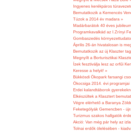
Ingyenes kerékpáros túravezet
Bemutatkozik a Kemencés Vendé
Túzok a 2014 év madara »
Madárbarátok 40 éves jubileu
Programkavalkád az I.Zrínyi Fe
Gombaszedés környezettudato
Április 26-án hivatalosan is m
Bemutatkozik az új Klaszter t
Megnyílt a Borturisztikai Klasz
Ízek fesztiválja lesz az orfűi 
Keresse a helyit! »
Bükkösdi Ökopark farsangi cso
Ökocsiga 2014. évi programjai
Erdei kalandtáborok gyerekekn
Elkészültek a Klasztert bemutat
Végre elérhető a Baranya Zöldú
Feketególyák Gemencben - újr
Turizmus szakos hallgatók érdek
Akció: Van még pár hely az izla
Tolnai erdők ölelésében - kiad