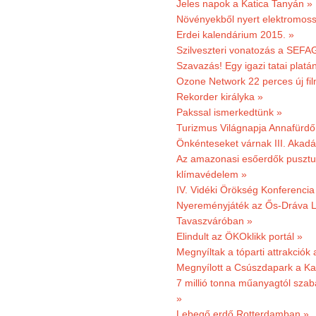
Jeles napok a Katica Tanyán »
Növényekből nyert elektromoss
Erdei kalendárium 2015. »
Szilveszteri vonatozás a SEFAG
Szavazás! Egy igazi tatai platán
Ozone Network 22 perces új fil
Rekorder királyka »
Pakssal ismerkedtünk »
Turizmus Világnapja Annafürdő
Önkénteseket várnak III. Akad
Az amazonasi esőerdők pusztu
klímavédelem »
IV. Vidéki Örökség Konferencia
Nyereményjáték az Ős-Dráva L
Tavaszváróban »
Elindult az ÖKOklikk portál »
Megnyíltak a tóparti attrakciók
Megnyílott a Csúszdapark a Ka
7 millió tonna műanyagtól sza
»
Lebegő erdő Rotterdamban »