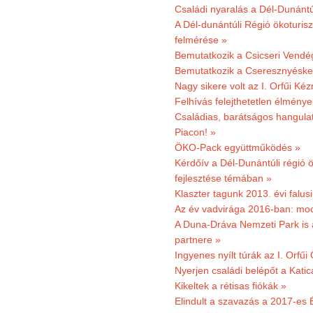
Családi nyaralás a Dél-Dunánt
A Dél-dunántúli Régió ökoturisz
felmérése »
Bemutatkozik a Csicseri Vendég
Bemutatkozik a Cseresznyéskert 
Nagy sikere volt az I. Orfűi K
Felhívás felejthetetlen élmény
Családias, barátságos hangulat
Piacon! »
ÖKO-Pack együttműködés »
Kérdőív a Dél-Dunántúli régió ö
fejlesztése témában »
Klaszter tagunk 2013. évi falusi
Az év vadvirága 2016-ban: mocs
A Duna-Dráva Nemzeti Park is a
partnere »
Ingyenes nyílt túrák az I. Orfűi
Nyerjen családi belépőt a Kat
Kikeltek a rétisas fiókák »
Elindult a szavazás a 2017-es 