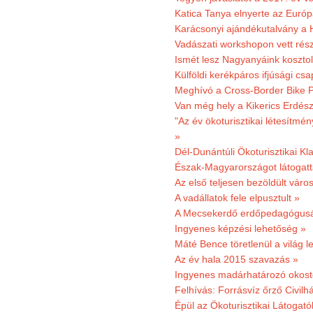
Katica Tanya elnyerte az Európ
Karácsonyi ajándékutalvány a H
Vadászati workshopon vett rés
Ismét lesz Nagyanyáink kosztol
Külföldi kerékpáros ifjúsági cs
Meghívó a Cross-Border Bike P
Van még hely a Kikerics Erdész
"Az év ökoturisztikai létesítmén
»
Dél-Dunántúli Ökoturisztikai Kl
Észak-Magyarországot látogatt
Az első teljesen bezöldült váro
A vadállatok fele elpusztult »
A Mecsekerdő erdőpedagógusáé
Ingyenes képzési lehetőség »
Máté Bence töretlenül a világ le
Az év hala 2015 szavazás »
Ingyenes madárhatározó okost
Felhívás: Forrásvíz őrző Civilh
Épül az Ökoturisztikai Látogat