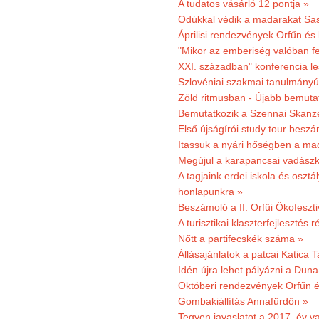
A tudatos vásárló 12 pontja »
Odúkkal védik a madarakat Sa
Áprilisi rendezvények Orfűn és
"Mikor az emberiség valóban fe
XXI. században" konferencia les
Szlovéniai szakmai tanulmányút
Zöld ritmusban - Újabb bemuta
Bemutatkozik a Szennai Skanzen
Első újságírói study tour besz
Itassuk a nyári hőségben a ma
Megújul a karapancsai vadászk
A tagjaink erdei iskola és osztál
honlapunkra »
Beszámoló a II. Orfűi Ökofeszti
A turisztikai klaszterfejlesztés
Nőtt a partifecskék száma »
Állásajánlatok a patcai Katica
Idén újra lehet pályázni a Dun
Októberi rendezvények Orfűn 
Gombakiállítás Annafürdőn »
Tegyen javaslatot a 2017. év v