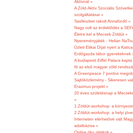
Aktívnál »
A Zöld-Aktív Szociális Szövetke
szolgáltatásai »
Sasfészket rakott Annafürdő »
Nagy volt az érdeklődés a SEF
Életre kel a Mecsek Zöldút »
Nyereményjáték - Helian NaTou
Üzleti Etikai Díjat nyert a Katic
Erdőgazda tábor gyerekeknek 
A budapesti Eiffel Palace kapta
Itt az első magyar zöld rendsz
A Greenpeace 7 pontos megoldás
Sajtóközlemény - Sikeresen val
Erasmus projekt »
20 éves születésnap a Mecsekerd
»
1.Zöldút-workshop: a környezet
2.Zöldút-workshop: a helyi jöv
Interneten elérhetővé vált Mag
adatbázisa »
Online öko játékok »