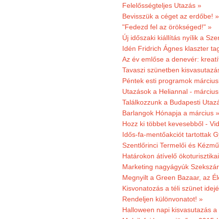
Felelősségteljes Utazás »
Bevisszük a céget az erdőbe! »
"Fedezd fel az örökséged!" »
Új időszaki kiállítás nyílik a S
Idén Fridrich Ágnes klaszter ta
Az év emlőse a denevér: kreat
Tavaszi szünetben kisvasutazá
Péntek esti programok márciusb
Utazások a Heliannal - márciusi
Találkozzunk a Budapesti Utazás
Barlangok Hónapja a március 
Hozz ki többet kevesebből - Vi
Idős-fa-mentőakciót tartottak 
Szentlőrinci Termelői és Kézm
Határokon átívelő ökoturisztika
Marketing nagyágyúk Szekszárd
Megnyilt a Green Bazaar, az É
Kisvonatozás a téli szünet idej
Rendeljen különvonatot! »
Halloween napi kisvasutazás a