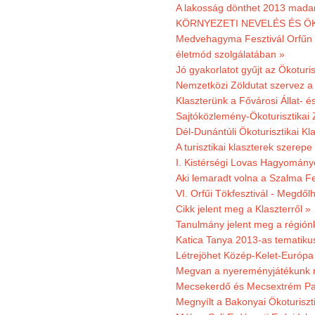
A lakosság dönthet 2013 madar
KÖRNYEZETI NEVELÉS ÉS ÖK
Medvehagyma Fesztivál Orfűn 
életmód szolgálatában »
Jó gyakorlatot gyűjt az Ökoturis
Nemzetközi Zöldutat szervez a 
Klaszterünk a Fővárosi Állat- 
Sajtóközlemény-Ökoturisztikai 
Dél-Dunántúli Ökoturisztikai Kl
A turisztikai klaszterek szerep
I. Kistérségi Lovas Hagyomány
Aki lemaradt volna a Szalma Fes
VI. Orfűi Tökfesztivál - Megdől
Cikk jelent meg a Klaszterről »
Tanulmány jelent meg a régiónk
Katica Tanya 2013-as tematiku
Létrejöhet Közép-Kelet-Európa 
Megvan a nyereményjátékunk 
Mecsekerdő és Mecsextrém Park
Megnyílt a Bakonyai Ökoturiszt