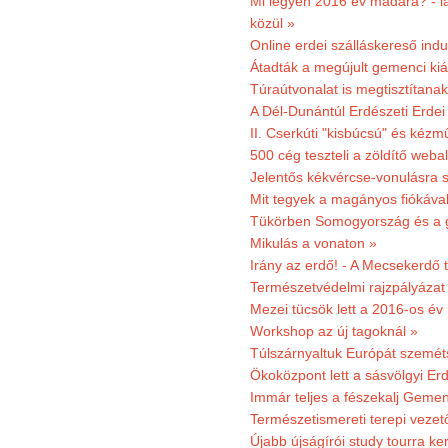
Mi legyen 2016 év madara? - la
közül »
Online erdei szálláskereső indu
Átadták a megújult gemenci kiál
Túraútvonalat is megtisztítana
A Dél-Dunántúl Erdészeti Erdei
II. Cserkúti "kisbúcsú" és kéz
500 cég teszteli a zöldítő weba
Jelentős kékvércse-vonulásra 
Mit tegyek a magányos fiókáva
Tükörben Somogyország és a 
Mikulás a vonaton »
Irány az erdő! - A Mecsekerdő t
Természetvédelmi rajzpályázat 
Mezei tücsök lett a 2016-os év
Workshop az új tagoknál »
Túlszárnyaltuk Európát szemé
Ökoközpont lett a sásvölgyi Er
Immár teljes a fészekalj Geme
Természetismereti terepi vezet
Újabb újságírói study tourra ker