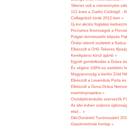
Sikeres volt a cseresznyési odú
112 éves a Zselici Csühögő - K
Csillagnéző túrák 2012-ben »
Új évi akciós foglalási kedvez
Porcsinos finomságok a Porcsi
Polgári természetőr képzés Pa
Óriási rekord született a Katic
Elkészült a Orfű-Tekeres Ifjúsá
Kerékpáros körút ajánló »
Együtt gondolkodás a Dráva és 
Év végére 100%-os szelektív h
Magyarország a berlini Zöld Hé
Elkészült a Levendula Porta és 
Elkészült a Duna-Dráva Nemzet
eseménynaptára »
Osztálykirándulás szervezők F
Az idei évben számos újdonság 
első... »
Dél-Dunántúl Turizmusáért 2011
Gasztronómiai honlap »