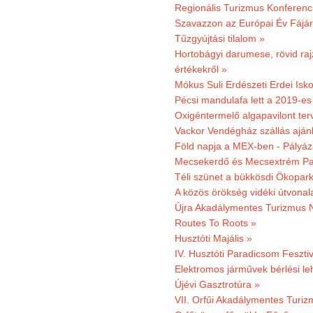
Regionális Turizmus Konferenc
Szavazzon az Európai Év Fájár
Tűzgyújtási tilalom »
Hortobágyi darumese, rövid raj
értékekről »
Mókus Suli Erdészeti Erdei Isko
Pécsi mandulafa lett a 2019-es
Oxigéntermelő algapavilont ter
Vackor Vendégház szállás aján
Föld napja a MEX-ben - Pályáz
Mecsekerdő és Mecsextrém Par
Téli szünet a bükkösdi Ökopar
A közös örökség vidéki útvonala
Újra Akadálymentes Turizmus 
Routes To Roots »
Husztóti Majális »
IV. Husztóti Paradicsom Fesztiv
Elektromos járművek bérlési l
Újévi Gasztrotúra »
VII. Orfűi Akadálymentes Turi