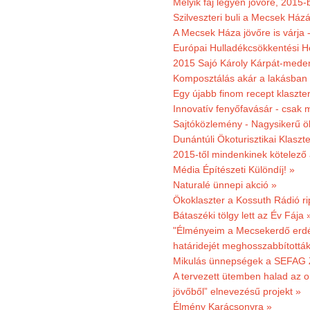
Melyik faj legyen jövőre, 2015
Szilveszteri buli a Mecsek Ház
A Mecsek Háza jövőre is várja 
Európai Hulladékcsökkentési H
2015 Sajó Károly Kárpát-mede
Komposztálás akár a lakásban 
Egy újabb finom recept klaszter
Innovatív fenyőfavásár - csak 
Sajtóközlemény - Nagysikerű öko
Dunántúli Ökoturisztikai Klaszte
2015-től mindenkinek kötelező 
Média Építészeti Különdíj! »
Naturalé ünnepi akció »
Ökoklaszter a Kossuth Rádió r
Bátaszéki tölgy lett az Év Fája 
"Élményeim a Mecsekerdő erdés
határidejét meghosszabbították
Mikulás ünnepségek a SEFAG Z
A tervezett ütemben halad az o
jövőből” elnevezésű projekt »
Élmény Karácsonyra »