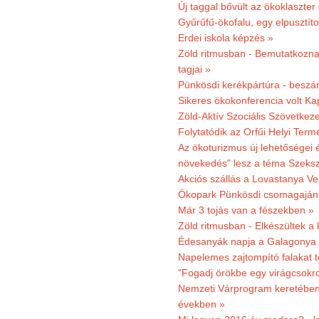
Új taggal bővült az ökoklaszter
Gyűrűfű-ökofalu, egy elpusztít
Erdei iskola képzés »
Zöld ritmusban - Bemutatkoznak
tagjai »
Pünkösdi kerékpártúra - beszá
Sikeres ökokonferencia volt K
Zöld-Aktív Szociális Szövetkez
Folytatódik az Orfűi Helyi Ter
Az ökoturizmus új lehetőségei
növekedés" lesz a téma Szeks
Akciós szállás a Lovastanya V
Ökopark Pünkösdi csomagajánl
Már 3 tojás van a fészekben »
Zöld ritmusban - Elkészültek a 
Édesanyák napja a Galagonya
Napelemes zajtompító falakat 
"Fogadj örökbe egy virágcsokro
Nemzeti Várprogram keretében 3
években »