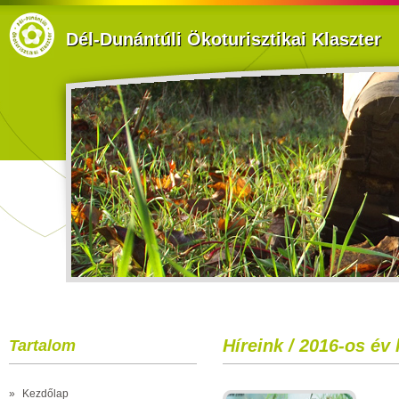
Dél-Dunántúli Ökoturisztikai Klaszter
Híreink / 2016-os év
Tartalom
»
Kezdőlap