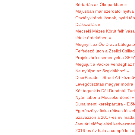
Bértartás az Ökoparkban »
Májusban már szerdától nyitva
Osztálykirándulásnak, nyári táb
Diákszállás »
Mecseki Mézes Körút felhívás
tétele érdekében »
Megnyílt az Ős-Dráva Látogat
Felfedező úton a Zselici Csilla
Projektzáró események a SEFA
Megújult a Vackor Vendégház h
Ne nyúljon az őzgidákhoz! »
DeerParade - Street Art kézmű
Levegőtisztítás magyar módra 
Két tagunk is Dél-Dunántúl Turi
Nyári tábor a Mecsekerdőnél »
Duna menti kerékpártúra - Előfo
Egerészölyv fióka rétisas fész
Szavazzon a 2017-es év madar
Januári előfoglalási kedvezmén
2016-os év hala a compó lett »