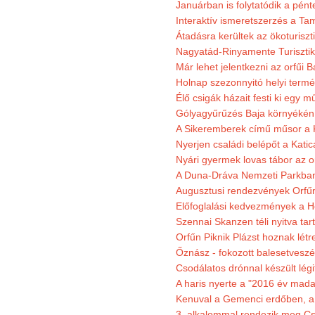
Januárban is folytatódik a pént
Interaktív ismeretszerzés a T
Átadásra kerültek az ökoturiszt
Nagyatád-Rinyamente Turisztik
Már lehet jelentkezni az orfűi 
Holnap szezonnyitó helyi termé
Élő csigák házait festi ki egy 
Gólyagyűrűzés Baja környékén
A Sikeremberek című műsor a K
Nyerjen családi belépőt a Katic
Nyári gyermek lovas tábor az o
A Duna-Dráva Nemzeti Parkban f
Augusztusi rendezvények Orfű
Előfoglalási kedvezmények a He
Szennai Skanzen téli nyitva tar
Orfűn Piknik Plázst hoznak létr
Őznász - fokozott balesetveszé
Csodálatos drónnal készült légi
A haris nyerte a "2016 év mada
Kenuval a Gemenci erdőben, a
3. alkalommal rendezik meg Cse