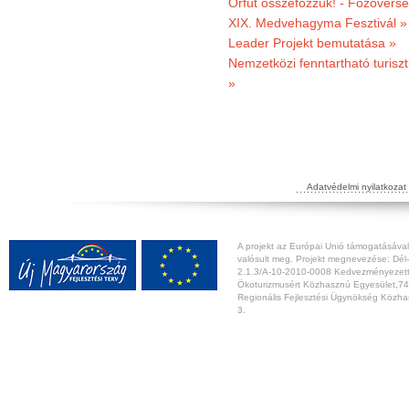
Orfűt összefőzzük! - Főzőverse
XIX. Medvehagyma Fesztivál »
Leader Projekt bemutatása »
Nemzetközi fenntartható turiszt
»
Adatvédelmi nyilatkozat
A projekt az Európai Unió támogatásával,
valósult meg. Projekt megnevezése: Dél-
2.1.3/A-10-2010-0008 Kedvezményezett:
Ökoturizmusért Közhasznú Egyesület,74
Regionális Fejlesztési Ügynökség Közhas
3.