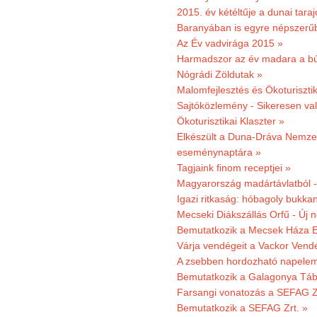
2015. év kétéltűje a dunai tara
Baranyában is egyre népszerű
Az Év vadvirága 2015 »
Harmadszor az év madara a b
Nógrádi Zöldutak »
Malomfejlesztés és Ökoturiszti
Sajtóközlemény - Sikeresen való
Ökoturisztikai Klaszter »
Elkészült a Duna-Dráva Nemzet
eseménynaptára »
Tagjaink finom receptjei »
Magyarország madártávlatból 
Igazi ritkaság: hóbagoly bukkan
Mecseki Diákszállás Orfű - Új n
Bemutatkozik a Mecsek Háza E
Várja vendégeit a Vackor Vend
A zsebben hordozható napeleme
Bemutatkozik a Galagonya Táb
Farsangi vonatozás a SEFAG Zr
Bemutatkozik a SEFAG Zrt. »