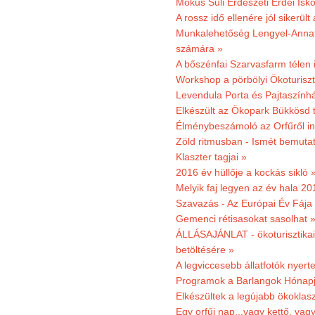
Mókus Suli Erdészeti Erdei Isk
A rossz idő ellenére jól sikerült
Munkalehetőség Lengyel-Anna
számára »
A bőszénfai Szarvasfarm télen i
Workshop a pörbölyi Ökoturisz
Levendula Porta és Pajtaszínhá
Elkészült az Ökopark Bükkösd 
Élménybeszámoló az Orfűről ind
Zöld ritmusban - Ismét bemutat
Klaszter tagjai »
2016 év hüllője a kockás sikló 
Melyik faj legyen az év hala 2
Szavazás - Az Európai Év Fája
Gemenci rétisasokat sasolhat 
ÁLLÁSAJÁNLAT - ökoturisztikai
betöltésére »
A legviccesebb állatfotók nyert
Programok a Barlangok Hónapj
Elkészültek a legújabb ökoklas
Egy orfűi nap...vagy kettő, vag