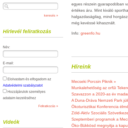
egyes részein gyarapodóban va
értékes áru. Mint kiváló sporth
halgazdaságilag, mind horgásza
még kevéssé kihasznált.
Hírlevél feliratkozás
Info:
greenfo.hu
Név:
E-mail:
Híreink
Elolvastam és elfogadom az
Mecseki Porcsin Piknik »
Adatvédelmi szabályzatot
Munkalehetőség az orfűi Teker
Hozzájárulok személyes
Szavazzon a 2020-as év madar
adataim kezeléséhez
A Duna-Dráva Nemzeti Park júli
Ökoturisztikai Konferencia él
Zöld-Aktív Szociális Szövetkez
Szeptemberi programok a Mec
Videók
Öko-Bükkösd megnyitja a kapui