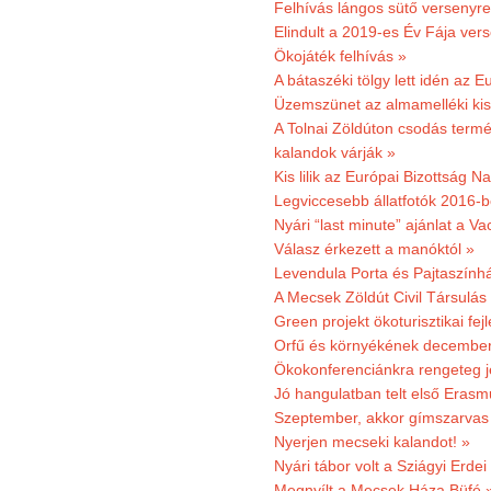
Felhívás lángos sütő versenyre
Elindult a 2019-es Év Fája ver
Ökojáték felhívás »
A bátaszéki tölgy lett idén az E
Üzemszünet az almamelléki ki
A Tolnai Zöldúton csodás termész
kalandok várják »
Kis lilik az Európai Bizottság 
Legviccesebb állatfotók 2016-b
Nyári “last minute” ajánlat a 
Válasz érkezett a manóktól »
Levendula Porta és Pajtaszính
A Mecsek Zöldút Civil Társulá
Green projekt ökoturisztikai fejl
Orfű és környékének december 
Ökokonferenciánkra rengeteg j
Jó hangulatban telt első Erasm
Szeptember, akkor gímszarvas 
Nyerjen mecseki kalandot! »
Nyári tábor volt a Sziágyi Erdei
Megnyílt a Mecsek Háza Büfé 