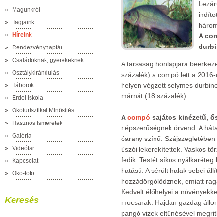
Lezár
»
Magunkról
indít
»
Tagjaink
három 
»
Híreink
A com
durbi
»
Rendezvénynaptár
»
Családoknak, gyerekeknek
A társaság honlapjára beérkeze
»
Osztálykirándulás
százalék) a compó lett a 2016
helyen végzett selymes durbinc
»
Táborok
márnát (18 százalék).
»
Erdei iskola
»
Ökoturisztikai Minősítés
A
compó
sajátos kinézetű, ő
»
Hasznos Ismeretek
népszerűségnek örvend. A háta 
»
Galéria
óarany színű. Szájszegletében k
»
Videótár
úszói lekerekítettek. Vaskos tö
fedik. Testét síkos nyálkaréteg 
»
Kapcsolat
hatású. A sérült halak sebei ál
»
Öko-totó
hozzádörgölődznek, emiatt raga
Kedvelt élőhelyei a növényekke
Keresés
mocsarak. Hajdan gazdag állo
pangó vizek eltűnésével megritk