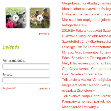
Megérkezett az Akadálymentes
Idén is lehet szavazni az év leg
Orfűn októberben is sok progr
Már csak két napig lehet jele
befogadására »
2019.Év Fája a kaposvári Szaba
tovább »
Díjazták a világ legjobb termész
Szeretettel várjuk ökorturisztik
Belépés
Lenergy - Az Év Természetfotó
Mi is az Akadálymentes Turizm
Pécsi Borudvar a Fishing on Or
Felhasználónév:
Melyik faj legyen jövőre, 2012
Öko City a tavaszi Construma ki
DeerParade - Street Art »
Jelszó:
Téli akció a Vackor Vendégház
Megjelent Müller Nándor két ú
Regisztráció
évszak a Zselicben »
Téli akcióval várja Önt a Csics
Kampány a nemzeti parkok nép
Mecsekerdő Utalvány »