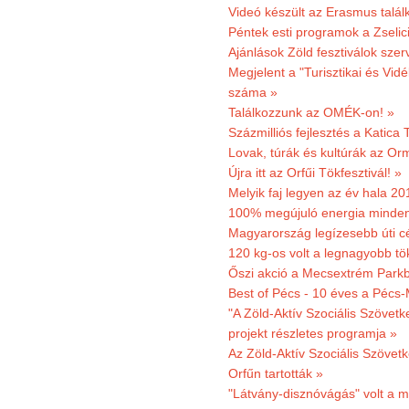
Videó készült az Erasmus talál
Péntek esti programok a Zselic
Ajánlások Zöld fesztiválok sze
Megjelent a "Turisztikai és Vid
száma »
Találkozzunk az OMÉK-on! »
Százmilliós fejlesztés a Katica
Lovak, túrák és kultúrák az O
Újra itt az Orfűi Tökfesztivál! »
Melyik faj legyen az év hala 2
100% megújuló energia minden
Magyarország legízesebb úti cé
120 kg-os volt a legnagyobb tök
Őszi akció a Mecsextrém Park
Best of Pécs - 10 éves a Pécs-
"A Zöld-Aktív Szociális Szövetk
projekt részletes programja »
Az Zöld-Aktív Szociális Szövetk
Orfűn tartották »
"Látvány-disznóvágás" volt a m