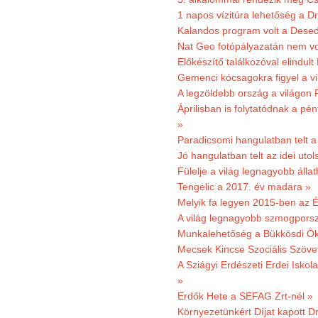
1 napos vízitúra lehetőség a D
Kalandos program volt a Dese
Nat Geo fotópályazatán nem vo
Előkészítő találkozóval elindul
Gemenci kócsagokra figyel a vi
A legzöldebb ország a világon 
Áprilisban is folytatódnak a pé
»
Paradicsomi hangulatban telt 
Jó hangulatban telt az idei uto
Fülelje a világ legnagyobb álla
Tengelic a 2017. év madara »
Melyik fa legyen 2015-ben az É
A világ legnagyobb szmogporsz
Munkalehetőség a Bükkösdi Ök
Mecsek Kincse Szociális Szöve
A Sziágyi Erdészeti Erdei Iskol
»
Erdők Hete a SEFAG Zrt-nél »
Környezetünkért Díjat kapott D