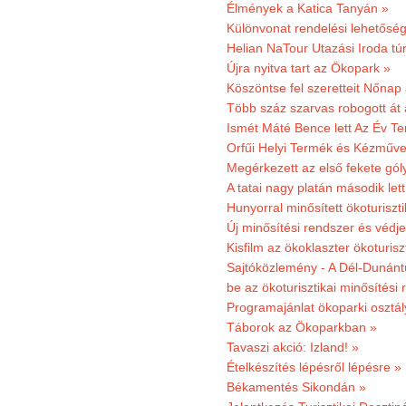
Élmények a Katica Tanyán »
Különvonat rendelési lehetőség
Helian NaTour Utazási Iroda tú
Újra nyitva tart az Ökopark »
Köszöntse fel szeretteit Nőna
Több száz szarvas robogott át
Ismét Máté Bence lett Az Év T
Orfűi Helyi Termék és Kézműve
Megérkezett az első fekete gó
A tatai nagy platán második le
Hunyorral minősített ökoturiszti
Új minősítési rendszer és védje
Kisfilm az ökoklaszter ökoturisz
Sajtóközlemény - A Dél-Dunántúl
be az ökoturisztikai minősítési 
Programajánlat ökoparki osztál
Táborok az Ökoparkban »
Tavaszi akció: Izland! »
Ételkészítés lépésről lépésre »
Békamentés Sikondán »