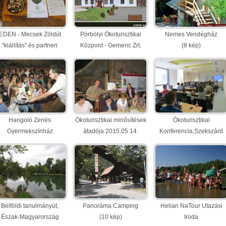
EDEN - Mecsek Zöldút
Pörbölyi Ökoturisztikai
Nemes Vendégház
"kiállítás" és partneri
Központ - Gemenc Zrt.
(8 kép)
találkozó
(9 kép)
(17 kép)
Hangoló Zenés
Ökoturisztikai minősítések
Ökoturisztikai
Gyermekszínház
átadója 2015.05.14.
Konferencia,Szekszárd
(9 kép)
(14 kép)
(13 kép)
Belföldi tanulmányút,
Panoráma Camping
Helian NaTour Utazási
Észak-Magyarország
(10 kép)
Iroda