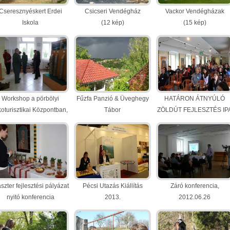
Cseresznyéskert Erdei
Csicseri Vendégház
Vackor Vendégházak
Iskola
(12 kép)
(15 kép)
(6 kép)
Workshop a pörbölyi
Fűzfa Panzió & Üveghegy
HATÁRON ÁTNYÚLÓ
oturisztikai Központban,
Tábor
ZÖLDÚT FEJLESZTÉS IP
2013.04.05-06.
(24 kép)
projekt nyitó konferencia
(19 kép)
(14 kép)
szter fejlesztési pályázat
Pécsi Utazás Kiállítás
Záró konferencia,
nyitó konferencia
2013.
2012.06.26
2013.03.09
(13 kép)
(10 kép)
(10 kép)