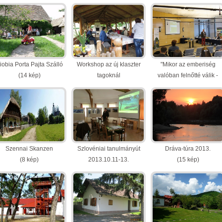
2014.09.26-27
(10 kép)
(22 kép)
iobia Porta Pajta Szálló
Workshop az új klaszter
"Mikor az emberiség
(14 kép)
tagoknál
valóban felnőtté válik -
(35 kép)
Gazdaság és
fenntarthatóság a XXI.
században" konferencia,
2014.04.09.
(14 kép)
Szennai Skanzen
Szlovéniai tanulmányút
Dráva-túra 2013.
(8 kép)
2013.10.11-13.
(15 kép)
(17 kép)