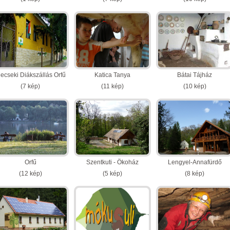
ecseki Diákszállás Orfű
Katica Tanya
Bátai Tájház
(7 kép)
(11 kép)
(10 kép)
Orfű
Szentkuti - Ökoház
Lengyel-Annafürdő
(12 kép)
(5 kép)
(8 kép)