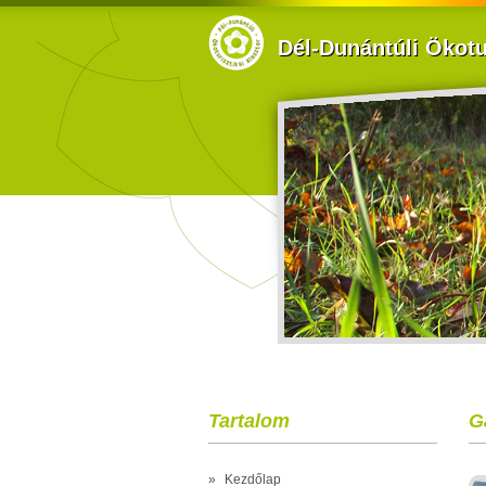
Dél-Dunántúli Ökotur
Tartalom
G
»
Kezdőlap