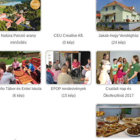
Natúra Panzió arany
CEU Creative Kft.
Jakab-hegy Vendégház
minősítés
(0 kép)
(24 kép)
(3 kép)
llo Tábor és Erdei Iskola
EFOP rendezvények
Családi nap és
(6 kép)
(15 kép)
Ökofesztivál 2017
(6 kép)