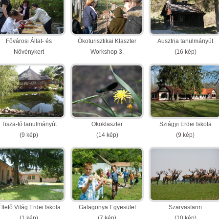
Fővárosi Állat- és
Ökoturisztikai Klaszter
Ausztria tanulmányút
Növénykert
Workshop 3.
(16 kép)
(11 kép)
(14 kép)
Tisza-tó tanulmányút
Ökoklaszter
Sziágyi Erdei Iskola
(9 kép)
(14 kép)
(9 kép)
ltető Világ Erdei Iskola
Galagonya Egyesület
Szarvasfarm
(1 kép)
(7 kép)
(10 kép)