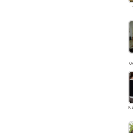
Ök
Kla