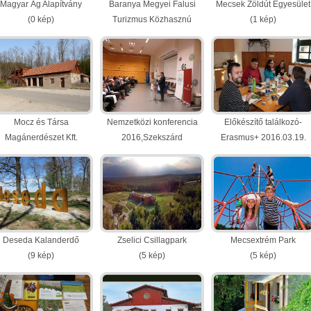
Magyar Ág Alapítvány
Baranya Megyei Falusi
Mecsek Zöldút Egyesület
(0 kép)
Turizmus Közhasznú
(1 kép)
Egyesület
(0 kép)
Mocz és Társa
Nemzetközi konferencia
Előkészítő találkozó-
Magánerdészet Kft.
2016,Szekszárd
Erasmus+ 2016.03.19.
rdészeti Erdei Iskola és
(9 kép)
(13 kép)
Oktatási Központ
(10 kép)
Deseda Kalanderdő
Zselici Csillagpark
Mecsextrém Park
(9 kép)
(5 kép)
(5 kép)