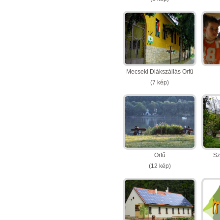
Mecseki Diákszállás Orfű
(7 kép)
Orfű
Sz
(12 kép)