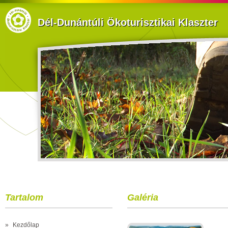
Dél-Dunántúli Ökoturisztikai Klaszter
Tartalom
Galéria
»
Kezdőlap