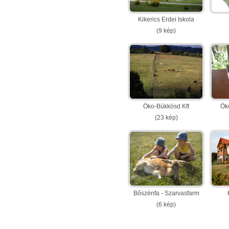
Kikerics Erdei Iskola
(9 kép)
Öko-Bükkösd Kft
Ök
(23 kép)
Bőszénfa - Szarvasfarm
(6 kép)