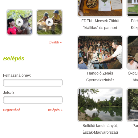
EDEN - Mecsek Zöldút
Pörb
"kiállítás" és partneri
Közp
találkozó
(17 kép)
tovább »
Belépés
Hangoló Zenés
Ökotur
Felhasználónév:
Gyermekszínház
áta
(9 kép)
Jelszó:
Regisztráció
Belföldi tanulmányút,
Pa
Észak-Magyarország