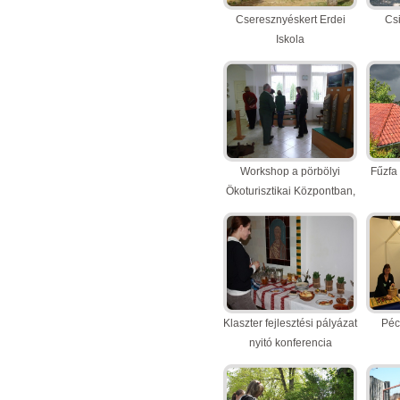
Cseresznyéskert Erdei
Cs
Iskola
(6 kép)
Workshop a pörbölyi
Fűzfa
Ökoturisztikai Központban,
2013.04.05-06.
(19 kép)
Klaszter fejlesztési pályázat
Pécs
nyitó konferencia
2013.03.09
(10 kép)