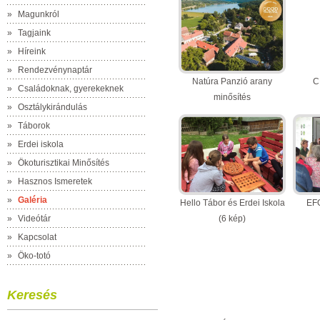
»
Magunkról
»
Tagjaink
»
Híreink
»
Rendezvénynaptár
Natúra Panzió arany
C
»
Családoknak, gyerekeknek
minősítés
»
Osztálykirándulás
(3 kép)
»
Táborok
»
Erdei iskola
»
Ökoturisztikai Minősítés
»
Hasznos Ismeretek
»
Galéria
Hello Tábor és Erdei Iskola
EF
»
Videótár
(6 kép)
»
Kapcsolat
»
Öko-totó
Keresés