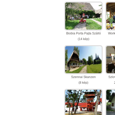
2014.09.26-27
(22 kép)
Biobia Porta Pajta Szálló
Work
(14 kép)
Szennai Skanzen
Szlo
(8 kép)