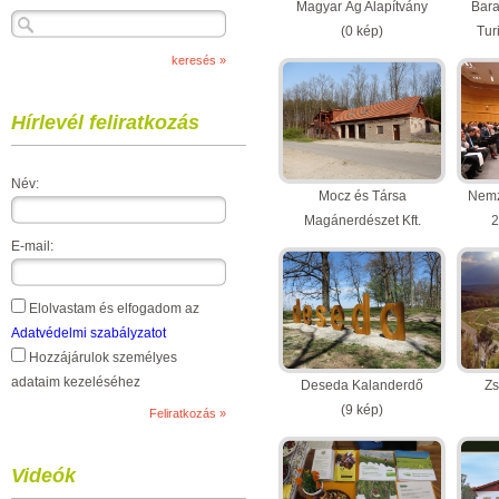
Magyar Ág Alapítvány
Bara
(0 kép)
Tur
Hírlevél feliratkozás
Név:
Mocz és Társa
Nemz
Magánerdészet Kft.
2
Erdészeti Erdei Iskola és
E-mail:
Oktatási Központ
(10 kép)
Elolvastam és elfogadom az
Adatvédelmi szabályzatot
Hozzájárulok személyes
adataim kezeléséhez
Deseda Kalanderdő
Zs
(9 kép)
Videók