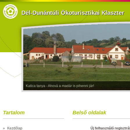
Dél-Dunántúli Ökoturisztikai Klaszter
Katica tanya - Ahová a madár is pihenni jár!
Tartalom
Belső oldalak
»
Kezdőlap
Új felhasználó regisztrá