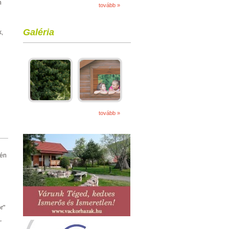
n
tovább »
Galéria
k,
tovább »
tén
r"
,