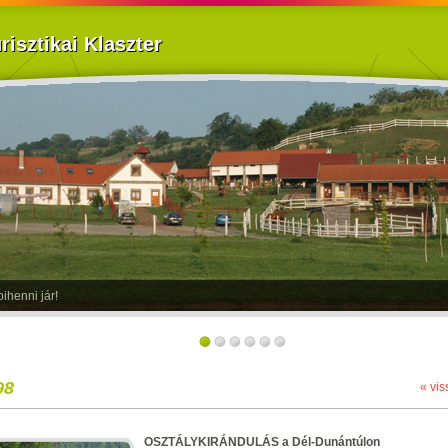
isztikai Klaszter
ihenni jár!
98
« vis
OSZTÁLYKIRÁNDULÁS a Dél-Dunántúlon