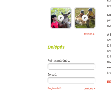
kos
ös
Os
pé
ny
tovább »
A 
os
tó
Belépés
os
tó 
Felhasználónév:
rö
es
lo
Jelszó:
El
Regisztráció