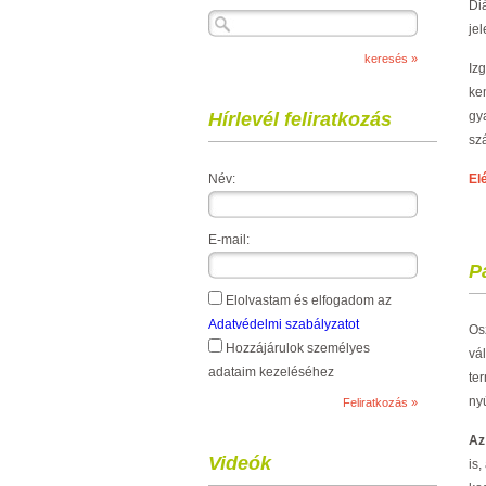
Di
je
Iz
ke
Hírlevél feliratkozás
gya
sz
Név:
El
E-mail:
P
Elolvastam és elfogadom az
Adatvédelmi szabályzatot
Os
Hozzájárulok személyes
vá
adataim kezeléséhez
te
ny
Az
Videók
is,