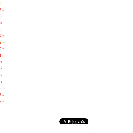
 »
8 »
 »
 »
 »
4 »
2 »
0 »
1 »
 »
 »
 »
 »
6 »
7 »
9 »