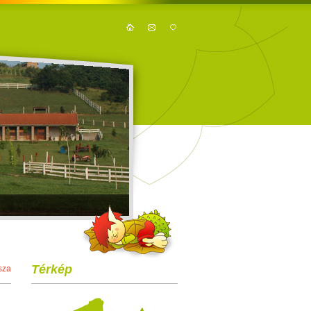
Térkép
sza