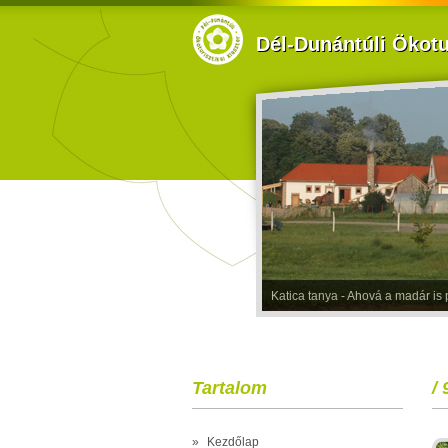
Dél-Dunántúli Ökotur
Katica tanya - Ahová a madár is p
Tartalom
/ 
»
Kezdőlap