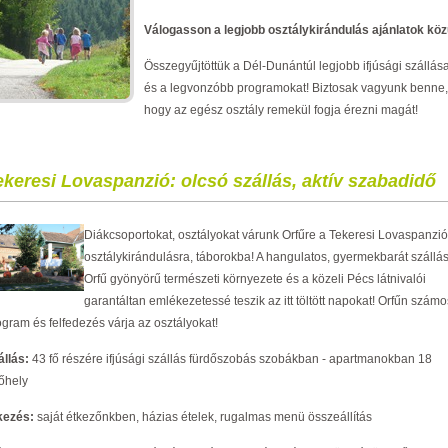
Válogasson a legjobb osztálykirándulás ajánlatok köz
Összegyűjtöttük a Dél-Dunántúl legjobb ifjúsági szállása
és a legvonzóbb programokat! Biztosak vagyunk benne,
hogy az egész osztály remekül fogja érezni magát!
ekeresi Lovaspanzió: olcsó szállás, aktív szabadidő
Diákcsoportokat, osztályokat várunk Orfűre a Tekeresi Lovaspanzi
osztálykirándulásra, táborokba! A hangulatos, gyermekbarát szállás
Orfű gyönyörű természeti környezete és a közeli Pécs látnivalói
garantáltan emlékezetessé teszik az itt töltött napokat! Orfűn számo
ogram és felfedezés várja az osztályokat!
állás:
43 fő részére ifjúsági szállás fürdőszobás szobákban - apartmanokban 18
rőhely
kezés:
saját étkezőnkben, házias ételek, rugalmas menü összeállítás