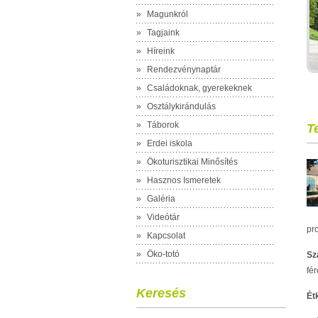
»
Magunkról
»
Tagjaink
»
Híreink
»
Rendezvénynaptár
»
Családoknak, gyerekeknek
»
Osztálykirándulás
»
Táborok
T
»
Erdei iskola
»
Ökoturisztikai Minősítés
»
Hasznos Ismeretek
»
Galéria
»
Videótár
pr
»
Kapcsolat
»
Öko-totó
Sz
fé
Keresés
Ét