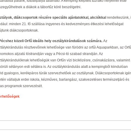
árlabda palánk, futballpálya található. A kemping kiépített tűzrakó helyeinél este
szegyűlhetnek a diákok a tábortűz köré beszélgetni.
ztályok, diákcsoportok részére speciális ajánlatokkal, akciókkal
rendelkezünk, 
ldául: minden 21. fő szállása ingyenes és kedvezményes étkezési lehetőségat
újtunk diákcsoportoknak.
Pécshez közeli Orfű ideális hely osztálykirándulások számára.
Az
ztálykirándulás résztvevőinek lehetősége van fürödni az orfűi Aquaparkban, az Orfű
 homokos aljzatú tóstrandján vagy a Pécsi-tó szabad strandján. Az
ztálykirándulóknak lehetőségük van Orfűn vízi biciklizésre, csónakázásra, valamint
körüli sétányon esti sétákra is. Az osztálykirándulás alatt a kempingből kiindulóan
vid gyalogos, kerékpáros túrák szervezhetőek az osztálynak. Diákcsoportoknak igé
etén vállaljuk erdei iskola, kézműves, barlangász, szakvezetéses természetjáró és
vas programok szervezését.
érhetőségek