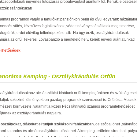
ákcsoportoknak ingyenes futószáras próbalovaglást ajánlunk föl. Kérjük, előzetese
lezzék szándékukat!
galmas programok várják a tanulókat panziónkon belül és kívül egyaránt: háziállato
mencés sütés, kézműves foglalkozások, védett növények és állatok megismerése,
logtúrák, erdei élővilág feltérképezése, stb. Ha úgy érzik, osztálykirándulásuk
ámára az orfűi Tekeresi Lovaspanzió a megfelelő hely, kérjék egyedi ajánlatunkat!
érhetőségek
anoráma Kemping - Osztálykirándulás Orfűn
ztálykirándulásokhoz olcsó szállást kínálunk orfűi kempingünkben és szükség ese
llaljuk sokszínű, élményekben gazdag programok szervezését is. Orfű és a Mecsek
rmészeti környezete, valamint a közeli Pécs látnivalói számos programlehetőséget
újtanak az osztálykirándulás napjaira.
 osztályokat, diákokat el tudjuk szállásolni faházakban
, de szóba jöhet „sátortábo
 ami kalandos és olcsó osztálykirándulás lehet. A kemping területén streetball-pálya