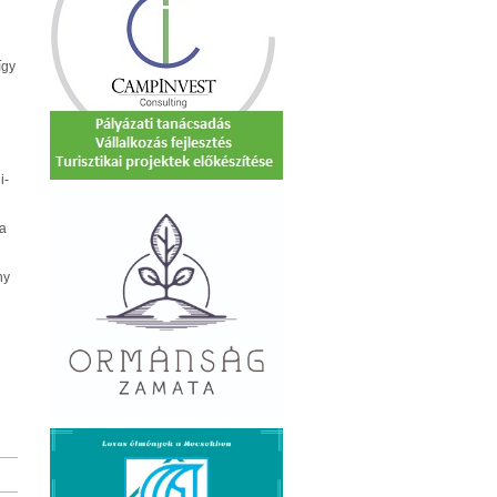
így
i-
 a
ny