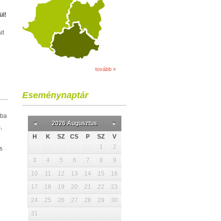
ül!
it
tovább »
Eseménynaptár
óba
2026 Augusztus
,
H
K
SZ
CS
P
SZ
V
1
2
s
3
4
5
6
7
8
9
10
11
12
13
14
15
16
17
18
19
20
21
22
23
24
25
26
27
28
29
30
31