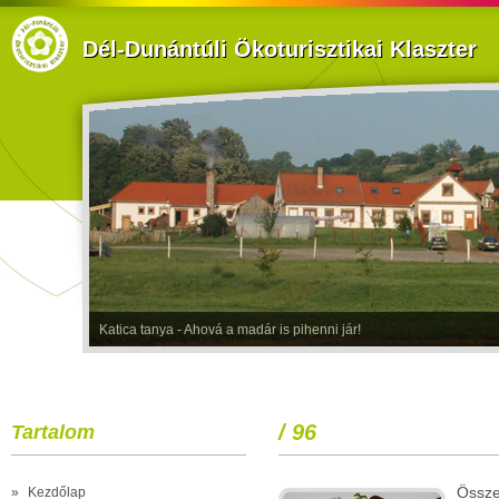
Dél-Dunántúli Ökoturisztikai Klaszter
Katica tanya - Ahová a madár is pihenni jár!
/ 96
Tartalom
Össze
»
Kezdőlap