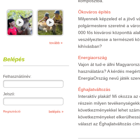
komposztba.
Ökováros építés
Milyennek képzeled el a jövő 
polgármestere szeretné a város
000 fős kisvárosi központtá al
veszélyeztesse a természeti kö
tovább »
kihívásban?
Energiaország
Belépés
Vajon át tud-e állni Magyarors
használatára? A kérdés megér
Felhasználónév:
EnergiaOrszág nevű játék szer
Éghajlatváltozás
Jelszó:
Interaktív plakát! Mi okozza az
részein milyen tevékenységekkel
következményekkel lehet szám
Regisztráció
következményeket elkerülhessü
választ az Éghajlatváltozás című