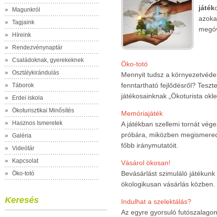
játék
»
Magunkról
azoka
»
Tagjaink
megóv
»
Híreink
»
Rendezvénynaptár
»
Családoknak, gyerekeknek
Öko-totó
»
Osztálykirándulás
Mennyit tudsz a környezetvédel
fenntartható fejlődésről? Teszte
»
Táborok
játékosainknak „Ökoturista okle
»
Erdei iskola
»
Ökoturisztikai Minősítés
Memóriajáték
»
Hasznos Ismeretek
A játékban szellemi tornát vé
próbára, miközben megismered
»
Galéria
főbb iránymutatóit.
»
Videótár
»
Kapcsolat
Vásárol ökosan!
Bevásárlást szimuláló játékunk
»
Öko-totó
ökologikusan vásárlás közben.
Keresés
Indulhat a szelektálás?
Az egyre gyorsuló futószalagon 