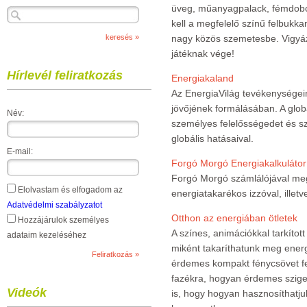
üveg, műanyagpalack, fémdoboz
kell a megfelelő színű felbukk
nagy közös szemetesbe. Vigyáz
játéknak vége!
Hírlevél feliratkozás
Energiakaland
Az EnergiaVilág tevékenységei
jövőjének formálásában. A glob
Név:
személyes felelősségedet és 
globális hatásaival.
E-mail:
Forgó Morgó Energiakalkulátor
Forgó Morgó számlálójával meg
Elolvastam és elfogadom az
energiatakarékos izzóval, ille
Adatvédelmi szabályzatot
Otthon az energiában ötletek
Hozzájárulok személyes
A színes, animációkkal tarkítot
adataim kezeléséhez
miként takaríthatunk meg energ
érdemes kompakt fénycsövet fels
fazékra, hogyan érdemes szigete
Videók
is, hogy hogyan hasznosíthatjuk