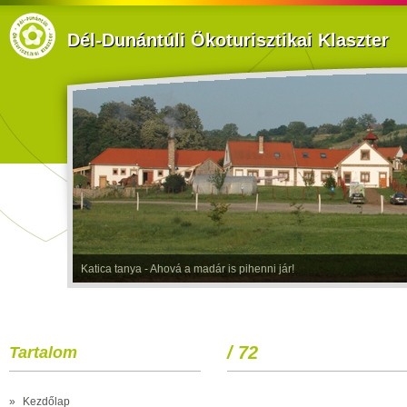
Dél-Dunántúli Ökoturisztikai Klaszter
Katica tanya - Ahová a madár is pihenni jár!
/ 72
Tartalom
»
Kezdőlap