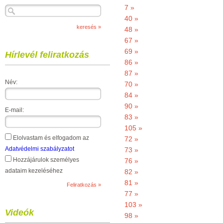
7 »
40 »
48 »
67 »
69 »
Hírlevél feliratkozás
86 »
87 »
Név:
70 »
84 »
90 »
E-mail:
83 »
105 »
Elolvastam és elfogadom az
72 »
Adatvédelmi szabályzatot
73 »
Hozzájárulok személyes
76 »
adataim kezeléséhez
82 »
81 »
77 »
103 »
Videók
98 »