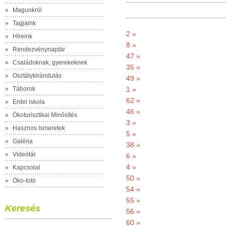
»
Magunkról
»
Tagjaink
2 »
»
Híreink
8 »
»
Rendezvénynaptár
47 »
»
Családoknak, gyerekeknek
35 »
»
Osztálykirándulás
49 »
»
Táborok
1 »
62 »
»
Erdei iskola
46 »
»
Ökoturisztikai Minősítés
3 »
»
Hasznos Ismeretek
5 »
»
Galéria
38 »
»
Videótár
6 »
4 »
»
Kapcsolat
50 »
»
Öko-totó
54 »
55 »
Keresés
56 »
60 »