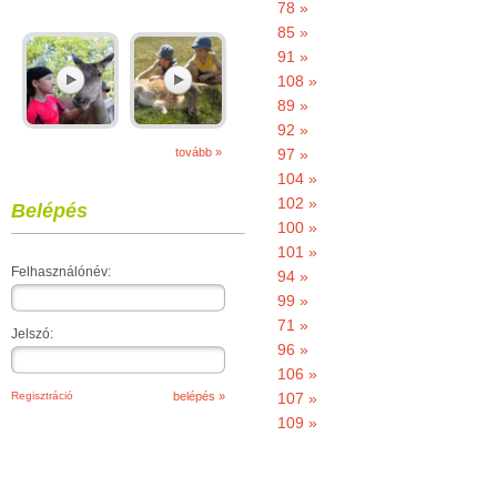
78 »
85 »
91 »
108 »
89 »
92 »
tovább »
97 »
104 »
102 »
Belépés
100 »
101 »
Felhasználónév:
94 »
99 »
71 »
Jelszó:
96 »
106 »
Regisztráció
107 »
109 »